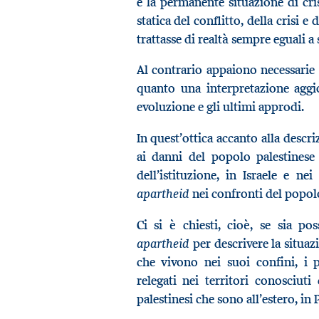
e la permanente situazione di cr
statica del conflitto, della crisi 
trattasse di realtà sempre eguali a 
Al contrario appaiono necessarie t
quanto una interpretazione aggio
evoluzione e gli ultimi approdi.
In quest’ottica accanto alla descri
ai danni del popolo palestinese
dell’istituzione, in Israele e ne
apartheid
nei confronti del popolo
Ci si è chiesti, cioè, se sia po
apartheid
per descrivere la situazi
che vivono nei suoi confini, i p
relegati nei territori conosciut
palestinesi che sono all’estero, in 