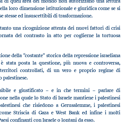
isi di quell’area del mondo non autorizzano una lettura
e della loro dimensione istituzionale e giuridica come se si
se stesse ed insuscettibili di trasformazione.
anto una ricognizione attenta dei nuovi fattori di crisi
rnata del contrasto in atto per coglierne la tortuosa
zione della “costante” storica della repressione israeliana
 è stata posta la questione, più nuova e controversa,
i territori controllati, di un vero e proprio regime di
 palestinese.
ssibile e giustificato − e in che termini − parlare di
one nella quale lo Stato di Israele mantiene i palestinesi
alestinesi che risiedono a Gerusalemme, i palestinesi
i come Striscia di Gaza e West Bank ed infine i molti
Paesi confinanti con Israele o lontani da esso.