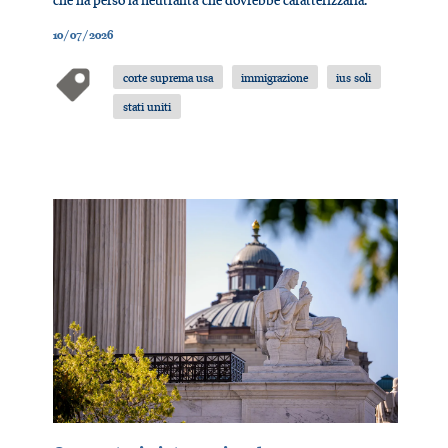
10/07/2026
corte suprema usa
immigrazione
ius soli
stati uniti