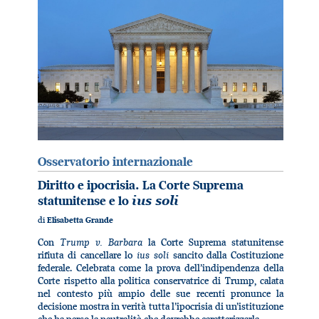
Osservatorio internazionale
Diritto e ipocrisia. La Corte Suprema
statunitense e lo
ius soli
di
Elisabetta Grande
Trump v. Barbara
Con
la Corte Suprema statunitense
ius soli
rifiuta di cancellare lo
sancito dalla Costituzione
federale. Celebrata come la prova dell’indipendenza della
Corte rispetto alla politica conservatrice di Trump, calata
nel contesto più ampio delle sue recenti pronunce la
decisione mostra in verità tutta l’ipocrisia di un’istituzione
che ha perso la neutralità che dovrebbe caratterizzarla.