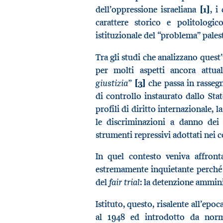
dell’oppressione israeliana
[1]
, i
carattere storico e politologi
istituzionale del “problema” pales
Tra gli studi che analizzano quest’
per molti aspetti ancora attual
giustizia”
[3]
che passa in rassegn
di controllo instaurato dallo Stat
profili di diritto internazionale, l
le discriminazioni a danno dei l
strumenti repressivi adottati nei 
In quel contesto veniva affronta
estremamente inquietante perché i
fair trial
del
: la detenzione ammini
Istituto, questo, risalente all’ep
al 1948 ed introdotto da nor