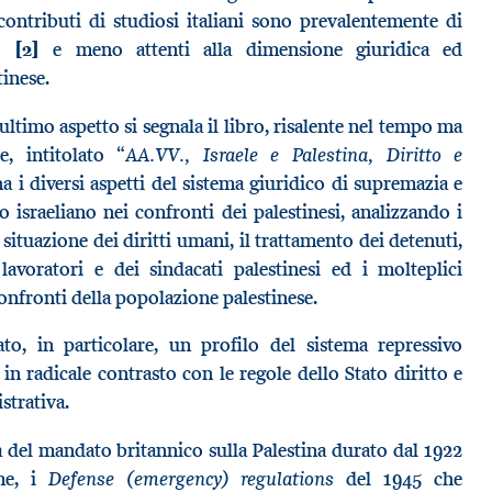
 contributi di studiosi italiani sono prevalentemente di
co
[2]
e meno attenti alla dimensione giuridica ed
tinese.
ultimo aspetto si segnala il libro, risalente nel tempo ma
“AA.VV., Israele e Palestina, Diritto e
e, intitolato
a i diversi aspetti del sistema giuridico di supremazia e
o israeliano nei confronti dei palestinesi, analizzando i
a situazione dei diritti umani, il trattamento dei detenuti,
avoratori e dei sindacati palestinesi ed i molteplici
confronti della popolazione palestinese.
to, in particolare, un profilo del sistema repressivo
n radicale contrasto con le regole dello Stato diritto e
strativa.
oca del mandato britannico sulla Palestina durato dal 1922
Defense (emergency) regulations
me, i
del 1945 che