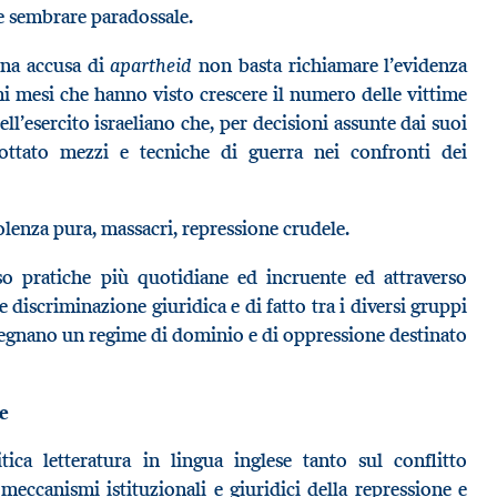
 sembrare paradossale.
apartheid
una accusa di
non basta richiamare l’evidenza
mi mesi che hanno visto crescere il numero delle vittime
ell’esercito israeliano che, per decisioni assunte dai suoi
adottato mezzi e tecniche di guerra nei confronti dei
olenza pura, massacri, repressione crudele.
rso pratiche più quotidiane ed incruente ed attraverso
nte discriminazione giuridica e di fatto tra i diversi gruppi
isegnano un regime di dominio e di oppressione destinato
e
ica letteratura in lingua inglese tanto sul conflitto
meccanismi istituzionali e giuridici della repressione e