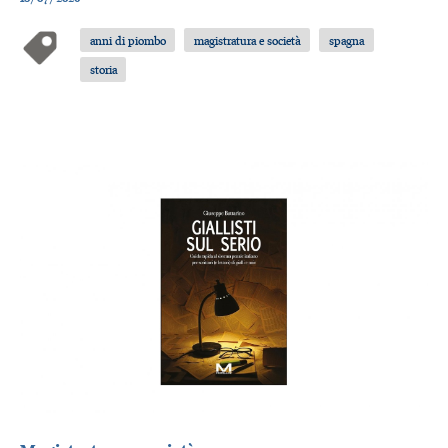
anni di piombo
magistratura e società
spagna
storia