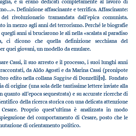
miglia, e si erano dedicati completamente al lavoro di
ismo…». Definizione affascinante e terrifica. Affascinante:
 del rivoluzionario tramandata dall’epica comunista.
ato in mezzo agli anni del terrorismo. Perché le biografie
n quegli anni si bruciarono le ali nella «scalata al paradiso
ta, ci dicono che quella definizione secchiana del
 per quei giovani, un modello da emulare.
re Cassi, il suo arresto e il processo, i suoi lunghi anni
e raccontati, da Aldo Agosti e da Marina Cassi (pronipote
Saggine
ibro edito nella collana
di Donzelli
[2]
. Fondato
ia di origine (una sola delle tantissime lettere inviate alla
in quanto all’epoca sequestrata) e su accurate ricerche di
cientifico della ricerca storica con una delicata attenzione
 Cesare. Proprio quest’ultima è analizzata in modo
spiegazione del comportamento di Cesare, posto che le
 mutazione di orientamento politico.