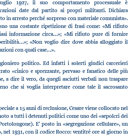
luglio 1927, il suo comportamento processuale è
azioni date dal partito ai propri militanti. Dichiara
tto in arresto perché sorpreso con materiale comunista».
sono una costante ripetizione di frasi come: «Mi rifiuto
iasi informazione circa…»; «Mi rifiuto pure di fornire
peribilità…»; «Non voglio dire dove abbia alloggiato il
azioni con quali case…».
oniero politico. Ed infatti i solerti giudici carcerieri
rato «cinico e sprezzante, pervaso e fanatico delle più
e, a dire il vero, da quegli asciutti verbali non traspare
eno che si voglia interpretare come tale il sacrosanto
ciale a 15 anni di reclusione, Cesare viene collocato nel
 noto a tutti i detenuti politici come uno dei «sepolcri dei
Portolongone). E’ posto in «segregazione cellulare», un
, nel 1931, con il codice Rocco: ventitré ore al giorno in