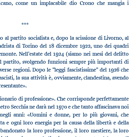
ificano, come un implacabile dio Crono che mangia i
***
zo al partito socialista e, dopo la scissione di Livorno, al
uadrista di Torino del 18 dicembre 1922, uno dei quadri
iemonte. Nell’estate del 1924 (siamo nei mesi del delitto
el partito, svolgendo funzioni sempre più importanti di
erse regioni. Dopo le “leggi fascistissime” del 1926 che
ascisti, la sua attività è, ovviamente, clandestina, avendo
resentante».
uzionario di professione». Che corrisponde perfettamente
ietro Secchia ne darà nel 1970 e che tanto affascinava noi
 quegli anni: «Uomini e donne, per lo più giovani, che
a e ogni loro energia per la causa della libertà e della
bandonato la loro professione, il loro mestiere, la loro