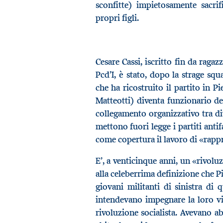
sconfitte) impietosamente sacr
propri figli.
Cesare Cassi, iscritto fin da ragaz
Pcd’I, è stato, dopo la strage sq
che ha ricostruito il partito in P
Matteotti) diventa funzionario d
collegamento organizzativo tra div
mettono fuori legge i partiti antif
come copertura il lavoro di «rapp
E’, a venticinque anni, un «rivol
alla celeberrima definizione che P
giovani militanti di sinistra di
intendevano impegnare la loro vit
rivoluzione socialista. Avevano ab