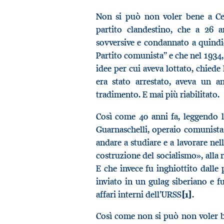
Non si può non voler bene a Cesa
partito clandestino, che a 26 an
sovversive e condannato a quindic
Partito comunista” e che nel 1934,
idee per cui aveva lottato, chiede l
era stato arrestato, aveva un a
tradimento. E mai più riabilitato.
Così come 40 anni fa, leggendo 
Guarnaschelli, operaio comunista 
andare a studiare e a lavorare nell
costruzione del socialismo», all
E che invece fu inghiottito dalle 
inviato in un gulag siberiano e f
affari interni dell’URSS
[1]
.
Così come non si può non voler ben