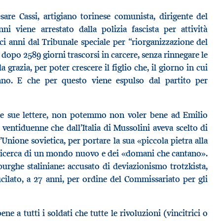
re Cassi, artigiano torinese comunista, dirigente del
ni viene arrestato dalla polizia fascista per attività
i anni dal Tribunale speciale per “riorganizzazione del
 dopo 2589 giorni trascorsi in carcere, senza rinnegare le
a grazia, per poter crescere il figlio che, il giorno in cui
nno. E che per questo viene espulso dal partito per
le sue lettere, non potemmo non voler bene ad Emilio
ventiduenne che dall’Italia di Mussolini aveva scelto di
’Unione sovietica, per portare la sua «piccola pietra alla
a ricerca di un mondo nuovo e dei «domani che cantano».
purghe staliniane: accusato di deviazionismo trotzkista,
ucilato, a 27 anni, per ordine del Commissariato per gli
e a tutti i soldati che tutte le rivoluzioni (vincitrici o