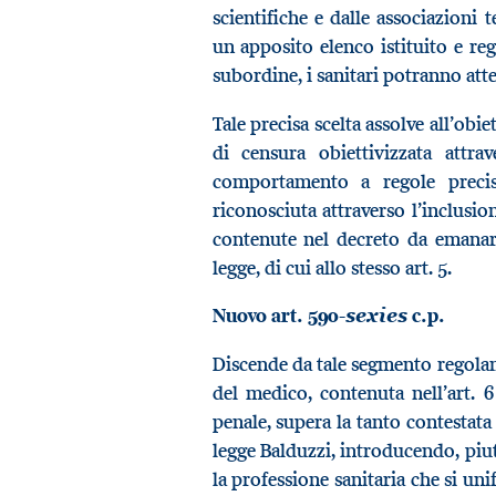
scientifiche e dalle associazioni t
un apposito elenco istituito e re
subordine, i sanitari potranno atte
Tale precisa scelta assolve all’obi
di censura obiettivizzata attr
comportamento a regole precise
riconosciuta attraverso l’inclusio
contenute nel decreto da emanars
legge, di cui allo stesso art. 5.
Nuovo art. 590-
c.p.
sexies
Discende da tale segmento regolam
del medico, contenuta nell’art. 
penale, supera la tanto contestata
legge Balduzzi, introducendo, piut
la professione sanitaria che si un