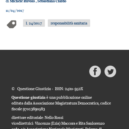
di
Michele Ruvolo
,
Sebastiana Ciardo
11/04/2017
l. 24/2017
responsabilità sanitaria
© Questione Giustizia - ISSN: 2420-952X
Questione giustizia
è una pubblicazione online
editata dalla Associazione Magistratura Democratica, codice
fiscale 97013890583
direttore editoriale: Nello Rossi
vicedirettrici: Vincenza (Ezia) Maccora e Rita Sanlorenzo
sede: c/o Associazione Nazionale Magistrati, Palazzo di