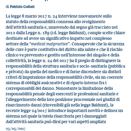
di
Patrizio Gattari
La legge 8 marzo 2017 n. 24 interviene nuovamente sullo
statuto della responsabilità connessa allo svolgimento
dell’attività sanitaria e, muovendo dal segno già tracciato nel
2012 dalla Legge n. 189 (cd. legge Balduzzi), compie scelte chiare
destinate ad avere un significativo impatto nel complesso
settore della “
medical malpractice
”. Consapevole che la sicurezza
delle cure è parte costitutiva del diritto alla salute e che il rischio
clinico va prevenuto e gestito nell’interesse del singolo e della
collettività, la legge n. 24 del 2017 ha il pregio di distinguere la
responsabilità della struttura sanitaria e socio-sanitaria (pubblica
e privata) da quella del medico e di farne discendere sia distinti
criteri di imputazione della responsabilità civile, sia un coerente
sistema di obblighi assicurativi e di riparto interno fra i
corresponsabili del danno. Nonostante la limitazione della
responsabilità penale degli esercenti le professioni sanitarie e
l’alleggerimento della loro posizione processuale nei giudizi di
risarcimento danni (rinvenibili già nella legge Balduzzi), la
recente legge 24/2017 introduce importanti novità e delinea un
sistema nel quale la tutela risarcitoria per i danneggiati
dall’attività sanitaria può dirsi per vari aspetti ampliata
25/05/2017