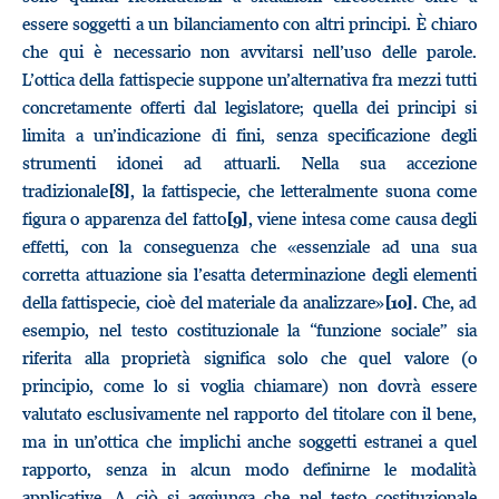
essere soggetti a un bilanciamento con altri principi. È chiaro
che qui è necessario non avvitarsi nell’uso delle parole.
L’ottica della fattispecie suppone un’alternativa fra mezzi tutti
concretamente offerti dal legislatore; quella dei principi si
limita a un’indicazione di fini, senza specificazione degli
strumenti idonei ad attuarli. Nella sua accezione
tradizionale
, la fattispecie, che letteralmente suona come
[8]
figura o apparenza del fatto
, viene intesa come causa degli
[9]
effetti, con la conseguenza che «essenziale ad una sua
corretta attuazione sia l’esatta determinazione degli elementi
della fattispecie, cioè del materiale da analizzare»
. Che, ad
[10]
esempio, nel testo costituzionale la “funzione sociale” sia
riferita alla proprietà significa solo che quel valore (o
principio, come lo si voglia chiamare) non dovrà essere
valutato esclusivamente nel rapporto del titolare con il bene,
ma in un’ottica che implichi anche soggetti estranei a quel
rapporto, senza in alcun modo definirne le modalità
applicative. A ciò si aggiunga che nel testo costituzionale