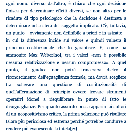
ogni uomo diverso dall’altro, è chiaro che ogni decisione
finisca per determinare effetti diversi, se non altro per le
ricadute di tipo psicologico che la decisione è destinata a
determinare nella sfera del soggetto implicato. C’è, tuttavia,
un punto – ovviamente non definibile a priori e in astratto –
in cui la differenza incide sul valore e quindi vulnera il
principio costituzionale che lo garantisce. E, come ha
ammonito Max Weber
, tra i valori «non è possibile
[20]
nessuna relativizzazione e nessun compromesso». A quel
punto, il giudice non potrà trincerarsi dietro il
riconoscimento dell’eguaglianza formale, ma dovrà scegliere
tra sollevare una questione di costituzionalità di
quell’affermazione di principio ovvero trovare strumenti
operativi idonei a riequilibrare in punto di fatto le
disuguaglianze. Per quanto assurdo possa apparire ai cultori
di un neopositivismo critico, la prima soluzione può risultare
talora più pericolosa ed estrema perché potrebbe condurre a
rendere più evanescente la tutela
.
[21]