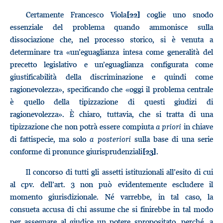
Certamente Francesco Viola
coglie uno snodo
[22]
essenziale del problema quando ammonisce sulla
dissociazione che, nel processo storico, si è venuta a
determinare tra «un’eguaglianza intesa come generalità del
precetto legislativo e un’eguaglianza configurata come
giustificabilità della discriminazione e quindi come
ragionevolezza», specificando che «oggi il problema centrale
è quello della tipizzazione di questi giudizi di
ragionevolezza». È chiaro, tuttavia, che si tratta di una
tipizzazione che non potrà essere compiuta
a priori
in chiave
di fattispecie, ma solo
a posteriori
sulla base di una serie
conforme di pronunce giurisprudenziali
.
[23]
Il concorso di tutti gli assetti istituzionali all’esito di cui
al cpv. dell’art. 3 non può evidentemente escludere il
momento giurisdizionale. Né varrebbe, in tal caso, la
consueta accusa di chi assume che si finirebbe in tal modo
per assegnare al giudice un potere spropositato, perché, a