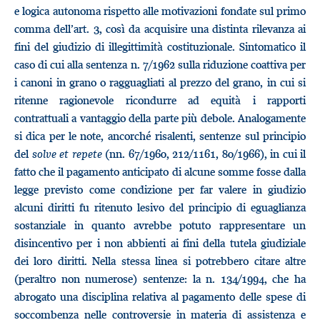
e logica autonoma rispetto alle motivazioni fondate sul primo
comma dell’art. 3, così da acquisire una distinta rilevanza ai
fini del giudizio di illegittimità costituzionale. Sintomatico il
caso di cui alla sentenza n. 7/1962 sulla riduzione coattiva per
i canoni in grano o ragguagliati al prezzo del grano, in cui si
ritenne ragionevole ricondurre ad equità i rapporti
contrattuali a vantaggio della parte più debole. Analogamente
si dica per le note, ancorché risalenti, sentenze sul principio
del
solve et repete
(nn. 67/1960, 212/1161, 80/1966), in cui il
fatto che il pagamento anticipato di alcune somme fosse dalla
legge previsto come condizione per far valere in giudizio
alcuni diritti fu ritenuto lesivo del principio di eguaglianza
sostanziale in quanto avrebbe potuto rappresentare un
disincentivo per i non abbienti ai fini della tutela giudiziale
dei loro diritti. Nella stessa linea si potrebbero citare altre
(peraltro non numerose) sentenze: la n. 134/1994, che ha
abrogato una disciplina relativa al pagamento delle spese di
soccombenza nelle controversie in materia di assistenza e