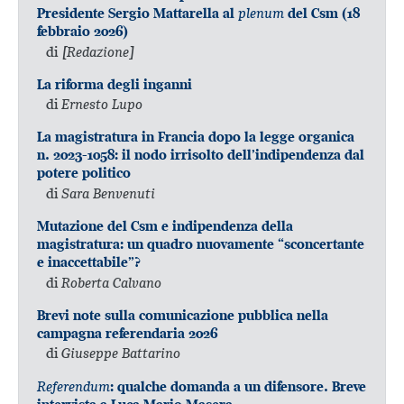
plenum
Presidente Sergio Mattarella al
del Csm (18
febbraio 2026)
di
[Redazione]
La riforma degli inganni
di
Ernesto Lupo
La magistratura in Francia dopo la legge organica
n. 2023-1058: il nodo irrisolto dell’indipendenza dal
potere politico
di
Sara Benvenuti
Mutazione del Csm e indipendenza della
magistratura: un quadro nuovamente “sconcertante
e inaccettabile”?
di
Roberta Calvano
Brevi note sulla comunicazione pubblica nella
campagna referendaria 2026
di
Giuseppe Battarino
Referendum
: qualche domanda a un difensore. Breve