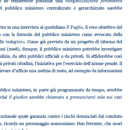
ero ne renderebbe possibile una
riorganizzazione fortemente
l pubblico ministero centralizzato e gerarchizzato sarebbe
stro in una intervista al quotidiano
Il Foglio
, il vero obiettivo del
o con la formula del pubblico ministero come avvocato della
lle indagini»
. Come già previsto da un progetto di riforma del
oni (2008), dunque, il pubblico ministero potrebbe investigare
izia, da altri pubblici ufficiali o da privati. Si affiderebbe così
rivati cittadini, l’iniziativa per l’esercizio dell’azione penale. Il
evare d’ufficio una notizia di reato, ad esempio da informazioni
pubblico ministero, in parte già programmata da tempo, avrebbe
erché
il giudice sarebbe chiamato a pronunciarsi solo sui casi
tuzionale quale garanzia contro i rischi denunciati dal comitato
to, ricorda un personaggio manzoniano: Don Ferrante, che morì