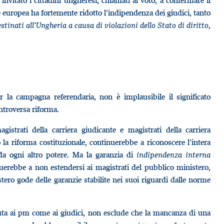
 invitato i cittadini ungheresi, chiamati al voto, a confermare il
 europea ha fortemente ridotto l’indipendenza dei giudici, tanto
stinati all’Ungheria a causa di violazioni dello Stato di diritto
,
r la campagna referendaria, non è implausibile il significato
ontroversa riforma.
gistrati della carriera giudicante e magistrati della carriera
 la riforma costituzionale, continuerebbe a riconoscere l’intera
a ogni altro potere. Ma la garanzia di
indipendenza interna
nuerebbe a non estendersi ai magistrati del pubblico ministero,
ero gode delle garanzie stabilite nei suoi riguardi dalle norme
iuta ai pm come ai giudici, non esclude che la mancanza di una