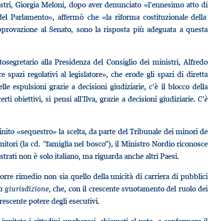
istri, Giorgia Meloni, dopo aver denunciato «l’ennesimo atto di
el Parlamento», affermò che «la riforma costituzionale della
’approvazione al Senato, sono la risposta più adeguata a questa
tosegretario alla Presidenza del Consiglio dei ministri, Alfredo
spazi regolativi al legislatore», che erode gli spazi di diretta
le espulsioni grazie a decisioni giudiziarie, c’è il blocco della
rti obiettivi, si pensi all’Ilva, grazie a decisioni giudiziarie.
C’è
inito «sequestro» la scelta, da parte del Tribunale dei minori de
enitori (la cd. “famiglia nel bosco”), il Ministro Nordio riconosce
rati non è solo italiano, ma riguarda anche altri Paesi.
re rimedio non sia quello della unicità di carriera di pubblici
a giurisdizione
, che, con il crescente svuotamento del ruolo dei
crescente potere degli esecutivi.