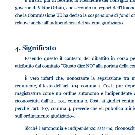
E infatti, più di recente, la Presidente del Consiglio ha
governo di Viktor Orbán, che secondo un
report
dell’Unione
che la Commissione UE ha deciso la
sospensione di fondi de
relative anche all’indipendenza del sistema giudiziario.
4. Significato
Essendo questo il contesto del dibattito in corso pe
attribuito dal comitato “Giusto dire NO” alla portata della c
È vero infatti che, nonostante la separazione tra ma
requirente, il testo dell’art. 104, comma 1, Cost., pur dopo
magistratura come un ordine autonomo e indipendente d
riconosciuta dall’art. 101, comma 2, Cost. ai giudici conti
perché l’art. 107, comma 4, prevede che «il pubblico minist
sull’ordinamento giudiziario».
Sicché l’autonomia e
indipendenza esterna
, riconosc