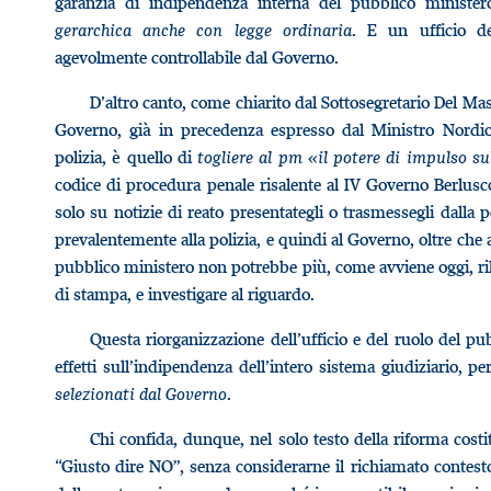
garanzia di indipendenza interna del pubblico minist
gerarchica anche con legge ordinaria
. E un ufficio de
agevolmente controllabile dal Governo.
D’altro canto, come chiarito dal Sottosegretario Del Ma
Governo, già in precedenza espresso dal Ministro Nordi
polizia, è quello di
togliere al pm «il potere di impulso su
codice di procedura penale risalente al IV Governo Berlusc
solo su notizie di reato presentategli o trasmessegli dalla pol
prevalentemente alla polizia, e quindi al Governo, oltre che ai p
pubblico ministero non potrebbe più, come avviene oggi, ril
di stampa, e investigare al riguardo.
Questa riorganizzazione dell’ufficio e del ruolo del 
effetti sull’indipendenza dell’intero sistema giudiziario, p
selezionati dal Governo
.
Chi confida, dunque, nel solo testo della riforma costi
“Giusto dire NO”, senza considerarne il richiamato contes