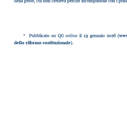
della peste, cui non credeva perché incompatibile con i princi
* Pubblicato su
QG online
il 19 gennaio 2026 (
www
).
della-riforma-costituzionale