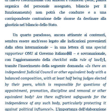
organica del personale assegnato, bilancio per il
funzionamento) non potrà che condurre e a una
corrispondente contrazione delle risorse da destinare alla
giustizia nel bilancio dello Stato.
Un quarto paradosso, ancora attinente ai contenuti,
sembra essere anch’esso legato alle indicazioni provenienti
dalla sfera internazionale – in una lettera di una
special
rapporteur
ONU al Governo italiano
– e sovranazionale,
[6]
con l’aggiornamento della
checklist
sulla
rule of law
,
[7]
tramite l’inserimento della seguente domanda: «
Is there an
independent Judicial Council or other equivalent body with a
balanced composition, with at least half being judges elected
by their peers, which is responsible for questions of
appointment, promotion, discipline and removal or other
equivalent body? Are there sufficient safeguards for the
independence of any such body, particularly protecting it
against political influence?
». L’importanza dell’elaborazione