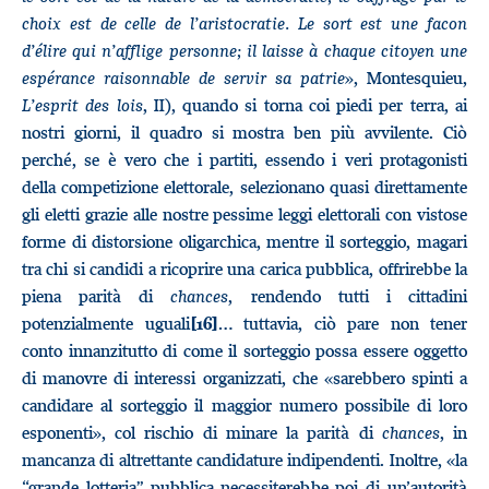
choix est de celle de l’aristocratie. Le sort est une facon
d’élire qui n’afflige personne; il laisse à chaque citoyen une
espérance raisonnable de servir sa patrie
», Montesquieu,
L’esprit des lois
, II), quando si torna coi piedi per terra, ai
nostri giorni, il quadro si mostra ben più avvilente. Ciò
perché, se è vero che i partiti, essendo i veri protagonisti
della competizione elettorale, selezionano quasi direttamente
gli eletti grazie alle nostre pessime leggi elettorali con vistose
forme di distorsione oligarchica, mentre il sorteggio, magari
tra chi si candidi a ricoprire una carica pubblica, offrirebbe la
piena parità di
chances
, rendendo tutti i cittadini
potenzialmente uguali
… tuttavia, ciò pare non tener
[16]
conto innanzitutto di come il sorteggio possa essere oggetto
di manovre di interessi organizzati, che «sarebbero spinti a
candidare al sorteggio il maggior numero possibile di loro
esponenti», col rischio di minare la parità di
chances
, in
mancanza di altrettante candidature indipendenti. Inoltre, «la
“grande lotteria” pubblica necessiterebbe poi di un’autorità