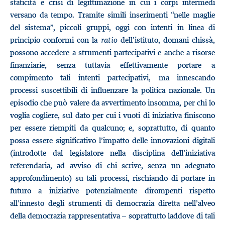
staticità e crisi di legittimazione in cui i corpi intermedi
versano da tempo. Tramite simili inserimenti “nelle maglie
del sistema”, piccoli gruppi, oggi con intenti in linea di
principio conformi con la
ratio
dell’istituto, domani chissà,
possono accedere a strumenti partecipativi e anche a risorse
finanziarie, senza tuttavia effettivamente portare a
compimento tali intenti partecipativi, ma innescando
processi suscettibili di influenzare la politica nazionale. Un
episodio che può valere da avvertimento insomma, per chi lo
voglia cogliere, sul dato per cui i vuoti di iniziativa finiscono
per essere riempiti da qualcuno; e, soprattutto, di quanto
possa essere significativo l’impatto delle innovazioni digitali
(introdotte dal legislatore nella disciplina dell’iniziativa
referendaria, ad avviso di chi scrive, senza un adeguato
approfondimento) su tali processi, rischiando di portare in
futuro a iniziative potenzialmente dirompenti rispetto
all’innesto degli strumenti di democrazia diretta nell’alveo
della democrazia rappresentativa – soprattutto laddove di tali