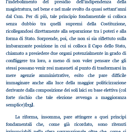
l’indebolimento del presidio dell’indipendenza della
magistratura, nel bene e nel male svolto da quasi settant’anni
dal Csm. Per di più, tale principio fondamentale si colloca
senza dubbio tra quelli supremi della Costituzione,
ricollegandosi direttamente alla separazione tra i poteri e alla
forma di Stato. Sorprende, poi, che non si sia riflettuto sulla
imbarazzante posizione in cui si colloca il Capo dello Stato,
chiamato a presiedere due organi potenzialmente in grado di
confliggere tra loro, a meno di non voler pensare che gli
stessi possano venir resi mansueti al punto di trasformarsi in
mere agenzie amministrative, esito che pare difficile
immaginare anche alla luce della maggior politicizzazione
derivante dalla composizione dei soli laici su base elettiva (col
forte rischio che tale elezione avvenga a maggioranza
semplice)
.
[23]
La riforma, insomma, pare attingere a quei principi
fondamentali che, come già ricordato, sono ritenuti
irrinunciabili nella sfera sovranazionale oltre che, come si