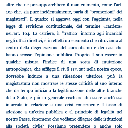
altre che ne presupporrebbero il mantenimento, come l’art.
105 che, sia pure incidentalmente, parla di “promozioni” dei
magistrati”. Il quadro si aggrava oggi con l’aggiunta, nella
legge di revisione costituzionale, del termine «carriera»
nell’art. 104. La carriera, il “traffico” intorno agli incarichi
negli uffici direttivi, è in effetti un elemento che ritroviamo al
centro della degenerazione del correntismo e dei casi che
hanno scosso l’opinione pubblica. Proprio il suo essere in
qualche misura l’indice di una sorta di mutazione
antropologica, che affligge il
civil servant
nella nostra epoca,
dovrebbe indurre a una riflessione ulteriore: può la
magistratura non mostrare le stesse criticità al suo interno
che da tempo inficiano la legittimazione delle altre branche
dello Stato, e più in generale rischiare di essere anch’essa
intaccata in relazione a una crisi concernente il tasso di
adesione a un’etica pubblica e al principio di legalità nel
nostro Paese, fenomeno che vediamo dilagare dalle istituzioni
alla società civile? Possiamo pretendere o anche solo