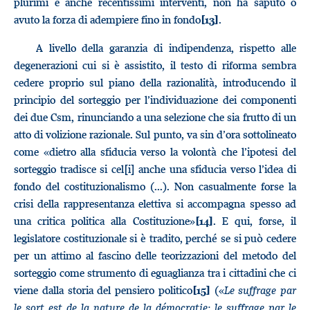
plurimi e anche recentissimi interventi, non ha saputo o
avuto la forza di adempiere fino in fondo
.
[13]
A livello della garanzia di indipendenza, rispetto alle
degenerazioni cui si è assistito, il testo di riforma sembra
cedere proprio sul piano della razionalità, introducendo il
principio del sorteggio per l’individuazione dei componenti
dei due Csm, rinunciando a una selezione che sia frutto di un
atto di volizione razionale. Sul punto, va sin d’ora sottolineato
come «dietro alla sfiducia verso la volontà che l’ipotesi del
sorteggio tradisce si cel[i] anche una sfiducia verso l’idea di
fondo del costituzionalismo (...). Non casualmente forse la
crisi della rappresentanza elettiva si accompagna spesso ad
una critica politica alla Costituzione»
. E qui, forse, il
[14]
legislatore costituzionale si è tradito, perché se si può cedere
per un attimo al fascino delle teorizzazioni del metodo del
sorteggio come strumento di eguaglianza tra i cittadini che ci
viene dalla storia del pensiero politico
(«
Le suffrage par
[15]
le sort est de la nature de la démocratie; le suffrage par le