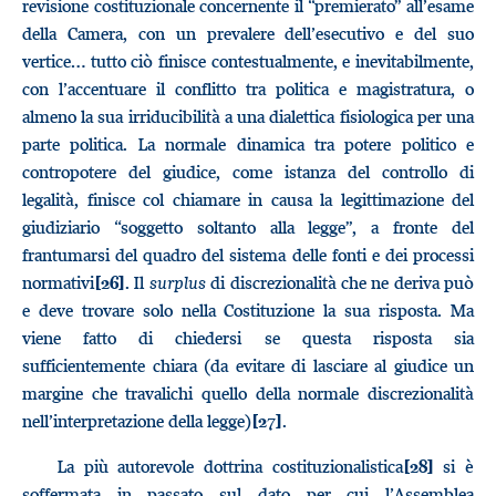
revisione costituzionale concernente il “premierato” all’esame
della Camera, con un prevalere dell’esecutivo e del suo
vertice… tutto ciò finisce contestualmente, e inevitabilmente,
con l’accentuare il conflitto tra politica e magistratura, o
almeno la sua irriducibilità a una dialettica fisiologica per una
parte politica. La normale dinamica tra potere politico e
contropotere del giudice, come istanza del controllo di
legalità, finisce col chiamare in causa la legittimazione del
giudiziario “soggetto soltanto alla legge”, a fronte del
frantumarsi del quadro del sistema delle fonti e dei processi
normativi
. Il
surplus
di discrezionalità che ne deriva può
[26]
e deve trovare solo nella Costituzione la sua risposta. Ma
viene fatto di chiedersi se questa risposta sia
sufficientemente chiara (da evitare di lasciare al giudice un
margine che travalichi quello della normale discrezionalità
nell’interpretazione della legge)
.
[27]
La più autorevole dottrina costituzionalistica
si è
[28]
soffermata in passato sul dato per cui l’Assemblea