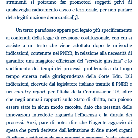
strumenti si potranno far promotori soggetti privi di
qualsivoglia radicamento civico e territoriale, per non parlare
della legittimazione democratica
.
[5]
Un terzo paradosso appare poi legato più specificamente
ai contenuti della legge di revisione costituzionale, con cui si
assiste a un testo che viene adottato dopo le univoche
indicazioni, contenute nel PNRR, in relazione alla necessità di
garantire una maggiore efficienza del “servizio giustizia” e lo
snellimento dei tempi dei processi, problematica da lungo
tempo emersa nella giurisprudenza della Corte Edu. Tali
indicazioni, ricevute dal legislatore italiano tramite il PNRR e
nei
country report
per l’Italia della Commissione UE, oltre
che negli annuali rapporti sullo Stato di diritto, non paiono
essere state in alcun modo raccolte, dato che nessuna delle
innovazioni introdotte riguarda l’efficienza e la durata dei
processi. Anzi, pare di poter dire che l’ingente aggravio di
spesa che potrà derivare dall’istituzione di due nuovi organi
di rilievo costituzionale con annessi e connessi (sede, pianta