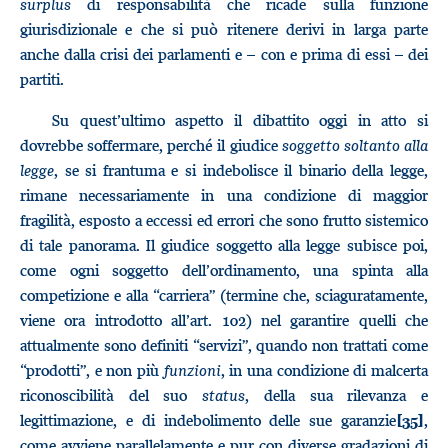
surplus
di responsabilità che ricade sulla funzione
giurisdizionale e che si può ritenere derivi in larga parte
anche dalla crisi dei parlamenti e – con e prima di essi – dei
partiti.
Su quest’ultimo aspetto il dibattito oggi in atto si
dovrebbe soffermare, perché il giudice
soggetto soltanto alla
legge
, se si frantuma e si indebolisce il binario della legge,
rimane necessariamente in una condizione di maggior
fragilità, esposto a eccessi ed errori che sono frutto sistemico
di tale panorama. Il giudice soggetto alla legge subisce poi,
come ogni soggetto dell’ordinamento, una spinta alla
competizione e alla “carriera” (termine che, sciaguratamente,
viene ora introdotto all’art. 102) nel garantire quelli che
attualmente sono definiti “servizi”, quando non trattati come
“prodotti”, e non più
funzioni
, in una condizione di malcerta
riconoscibilità del suo
status
, della sua rilevanza e
legittimazione, e di indebolimento delle sue garanzie
,
[35]
come avviene parallelamente e pur con diverse gradazioni di