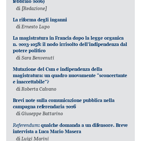
febbraio 2026)
di
[Redazione]
La riforma degli inganni
di
Ernesto Lupo
La magistratura in Francia dopo la legge organica
n. 2023-1058: il nodo irrisolto dell’indipendenza dal
potere politico
di
Sara Benvenuti
Mutazione del Csm e indipendenza della
magistratura: un quadro nuovamente “sconcertante
e inaccettabile”?
di
Roberta Calvano
Brevi note sulla comunicazione pubblica nella
campagna referendaria 2026
di
Giuseppe Battarino
Referendum
: qualche domanda a un difensore. Breve
intervista a Luca Mario Masera
di
Luigi Marini