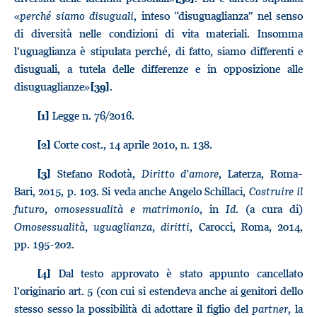
«
perché siamo disuguali
, inteso “disuguaglianza” nel senso
di diversità nelle condizioni di vita materiali. Insomma
l’uguaglianza è stipulata perché, di fatto, siamo differenti e
disuguali, a tutela delle differenze e in opposizione alle
disuguaglianze»
.
[39]
Legge n. 76/2016.
[1]
Corte cost., 14 aprile 2010, n. 138.
[2]
Stefano Rodotà,
Diritto d’amore
, Laterza, Roma-
[3]
Bari, 2015, p. 103. Si veda anche Angelo Schillaci,
Costruire il
futuro, omosessualità e matrimonio
, in
Id
. (a cura di)
Omosessualità, uguaglianza, diritti
, Carocci, Roma, 2014,
pp. 195-202.
Dal testo approvato è stato appunto cancellato
[4]
l’originario art. 5 (con cui si estendeva anche ai genitori dello
stesso sesso la possibilità di adottare il figlio del
partner
, la