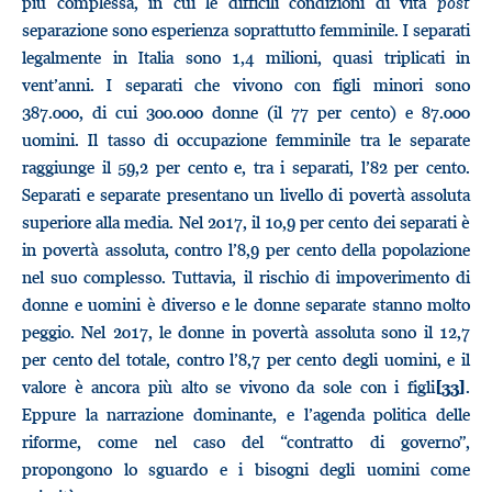
più complessa, in cui le difficili condizioni di vita
post
separazione sono esperienza soprattutto femminile. I separati
legalmente in Italia sono 1,4 milioni, quasi triplicati in
vent’anni. I separati che vivono con figli minori sono
387.000, di cui 300.000 donne (il 77 per cento) e 87.000
uomini. Il tasso di occupazione femminile tra le separate
raggiunge il 59,2 per cento e, tra i separati, l’82 per cento.
Separati e separate presentano un livello di povertà assoluta
superiore alla media. Nel 2017, il 10,9 per cento dei separati è
in povertà assoluta, contro l’8,9 per cento della popolazione
nel suo complesso. Tuttavia, il rischio di impoverimento di
donne e uomini è diverso e le donne separate stanno molto
peggio. Nel 2017, le donne in povertà assoluta sono il 12,7
per cento del totale, contro l’8,7 per cento degli uomini, e il
valore è ancora più alto se vivono da sole con i figli
.
[33]
Eppure la narrazione dominante, e l’agenda politica delle
riforme, come nel caso del “contratto di governo”,
propongono lo sguardo e i bisogni degli uomini come