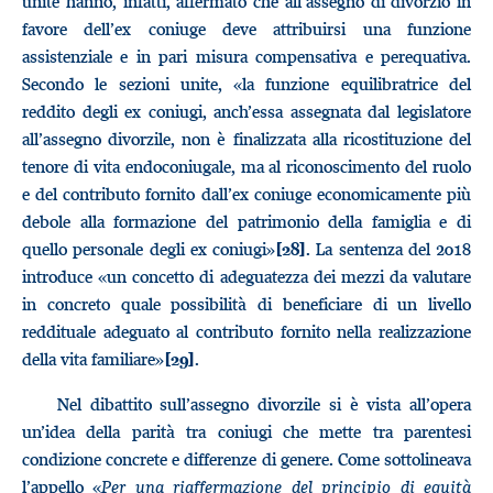
unite hanno, infatti, affermato che all’assegno di divorzio in
favore dell’ex coniuge deve attribuirsi una funzione
assistenziale e in pari misura compensativa e perequativa.
Secondo le sezioni unite, «la funzione equilibratrice del
reddito degli ex coniugi, anch’essa assegnata dal legislatore
all’assegno divorzile, non è finalizzata alla ricostituzione del
tenore di vita endoconiugale, ma al riconoscimento del ruolo
e del contributo fornito dall’ex coniuge economicamente più
debole alla formazione del patrimonio della famiglia e di
quello personale degli ex coniugi»
. La sentenza del 2018
[28]
introduce «un concetto di adeguatezza dei mezzi da valutare
in concreto quale possibilità di beneficiare di un livello
reddituale adeguato al contributo fornito nella realizzazione
della vita familiare»
.
[29]
Nel dibattito sull’assegno divorzile si è vista all’opera
un’idea della parità tra coniugi che mette tra parentesi
condizione concrete e differenze di genere. Come sottolineava
l’appello «
Per una riaffermazione del principio di equità