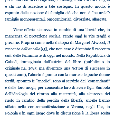
e chi no di accedere a tale sostegno. In questo modo, è
espunto dalla nozione di famiglia ciò che non è “naturale”:
famiglie monoparentali, omogenitoriali, divorziate, allargate.
Viene offerta sicurezza in cambio di una libertà che, in
mancanza di protezione sociale, rende oggi le vite fragili e
precarie. Proprio come nella distopia di Margaret Atwood,
Il
racconto dell’ancella
, che non caso è diventato il racconto
[15]
cult
delle femministe di oggi nel mondo. Nella Repubblica di
Galaad, immaginata dall’autrice del libro (pubblicato in
originale nel 1985, ma diventato una
fiction
di successo in
questi anni), l’aborto è punito con la morte e le poche donne
fertili, appunto le “ancelle”, sono al servizio dei “comandanti”
e delle loro mogli, per consentire loro di avere figli. Simbolo
dell’ideologia del ritorno alla maternità, alla sicurezza del
ruolo in cambio della perdita della libertà, ancelle hanno
sfilato nella contromanifestazione a Verona, negli Usa, in
Polonia e in ogni luogo dove in discussione è la libera scelta