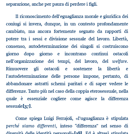
separazione, anche per paura di perdere i figli.
Il riconoscimento dell’eguaglianza morale e giuridica dei
coniugi si invera, dunque, in un contesto profondamente
cambiato, ma ancora fortemente segnato da rapporti di
potere tra i sessi e divisione sessuale del lavoro. Libertà,
consenso, autodeterminazione dei singoli si costruiscono
giorno dopo giorno e incontrano continui ostacoli
nell’organizzazione dei tempi, del lavoro, del
welfare
.
Rimuovere gli ostacoli e sostenere la libertà e
l’autodeterminazione delle persone impone, pertanto, di
abbandonare astratti schemi paritari e di saper vedere le
differenze. Tanto più nel caso della coppia eterosessuale, nella
quale è essenziale cogliere come agisce la differenza
sessuale
.
[37]
Come spiega Luigi Ferrajoli, «l’uguaglianza è stipulata
perché siamo differenti
, inteso “differenza” nel senso di
diversità delle identità personali»
. Ed è altresì stipulata
[38]