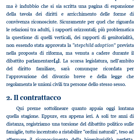
ma è indubbio che si sia scritta una pagina di espansione
della tavola dei diritti e arricchimento delle forme di
convivenza riconosciute. Sicuramente per quel che riguarda
le relazioni tra adulti, i rapporti orizzontali; più problematica
la questione di quelli verticali, dei rapporti di genitorialità,
non essendo stata approvata la “
stepchild adoption
” prevista
nella proposta di riforma, ma venuta a cadere durante il
dibattito parlamentare
. La scorsa legislatura, nell’ambito
[4]
del diritto familiare, sarà comunque ricordata per
l’approvazione del divorzio breve e della legge che
regolamenta le unioni civili tra persone dello stesso sesso.
2. Il contrattacco
Qui preme sottolineare quanto appaia oggi lontana
quella stagione. Eppure, era appena ieri. A soli tre anni di
distanza, registriamo una torsione del dibattito politico sulle
famiglie, tutto incentrato a ristabilire “ordini naturali”, teso ad
affermare il riconoscimento della bigenitorialità perfetta,