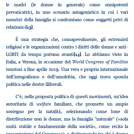
le madri (le donne in generale) come onnipotenti
prevaricatrici, in uno scenario antagonistico in cui i vari
membri della famiglia si confrontano come soggetti privi di
relazioni»
.
[13]
È una strategia che, consapevolmente, gli estremisti
religiosi e le organizzazioni contro i diritti delle donne e anti-
LGBTI da tempo portano avanti
. Lo abbiamo visto in
[14]
Italia, a Verona, in occasione del
World Congress of Families
tenutosi a fine aprile 2019. Una vera e propria internazionale
dell’integralismo e dell’omofobia, che oggi trova sponda
politica nelle destre illiberali.
C’è, nella proposta politica di questi movimenti, un’idea
autoritaria di
welfare
familiare, che promette un ampio
sostegno per la natalità, selezionando come base di
distribuzione non le donne, ma la famiglia “naturale” («sola
unità stabile e fondamentale della società», come recita la
presentazione del Congresso), e distinguendo tra chi è degno