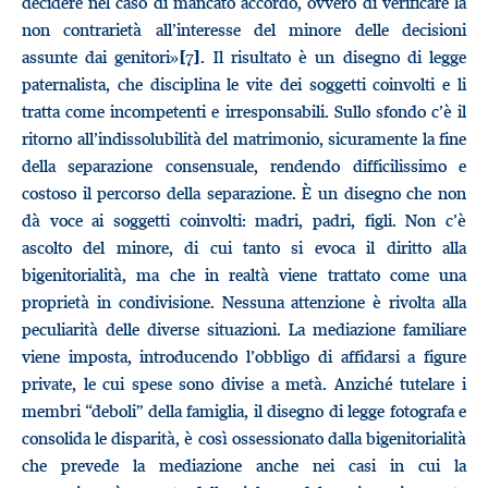
decidere nel caso di mancato accordo, ovvero di verificare la
non contrarietà all’interesse del minore delle decisioni
assunte dai genitori»
. Il risultato è un disegno di legge
[7]
paternalista, che disciplina le vite dei soggetti coinvolti e li
tratta come incompetenti e irresponsabili. Sullo sfondo c’è il
ritorno all’indissolubilità del matrimonio, sicuramente la fine
della separazione consensuale, rendendo difficilissimo e
costoso il percorso della separazione. È un disegno che non
dà voce ai soggetti coinvolti: madri, padri, figli. Non c’è
ascolto del minore, di cui tanto si evoca il diritto alla
bigenitorialità, ma che in realtà viene trattato come una
proprietà in condivisione. Nessuna attenzione è rivolta alla
peculiarità delle diverse situazioni. La mediazione familiare
viene imposta, introducendo l’obbligo di affidarsi a figure
private, le cui spese sono divise a metà. Anziché tutelare i
membri “deboli” della famiglia, il disegno di legge fotografa e
consolida le disparità, è così ossessionato dalla bigenitorialità
che prevede la mediazione anche nei casi in cui la