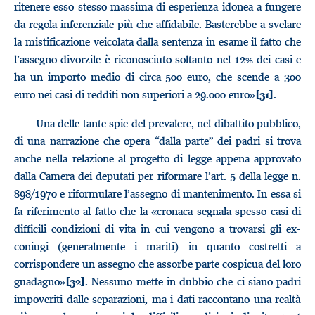
ritenere esso stesso massima di esperienza idonea a fungere
da regola inferenziale più che affidabile. Basterebbe a svelare
la mistificazione veicolata dalla sentenza in esame il fatto che
l’assegno divorzile è riconosciuto soltanto nel 12% dei casi e
ha un importo medio di circa 500 euro, che scende a 300
euro nei casi di redditi non superiori a 29.000 euro»
.
[31]
Una delle tante spie del prevalere, nel dibattito pubblico,
di una narrazione che opera “dalla parte” dei padri si trova
anche nella relazione al progetto di legge appena approvato
dalla Camera dei deputati per riformare l’art. 5 della legge n.
898/1970 e riformulare l’assegno di mantenimento. In essa si
fa riferimento al fatto che la «cronaca segnala spesso casi di
difficili condizioni di vita in cui vengono a trovarsi gli ex-
coniugi (generalmente i mariti) in quanto costretti a
corrispondere un assegno che assorbe parte cospicua del loro
guadagno»
. Nessuno mette in dubbio che ci siano padri
[32]
impoveriti dalle separazioni, ma i dati raccontano una realtà