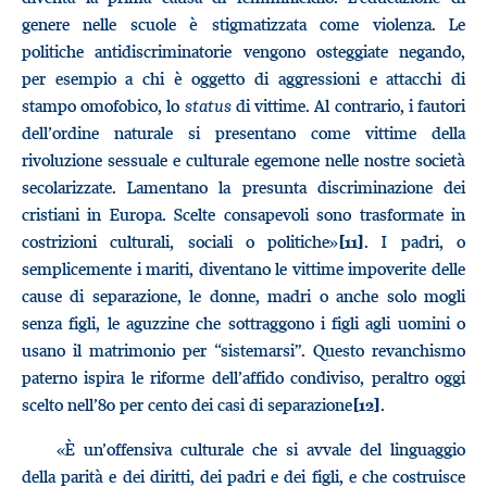
genere nelle scuole è stigmatizzata come violenza. Le
politiche antidiscriminatorie vengono osteggiate negando,
per esempio a chi è oggetto di aggressioni e attacchi di
stampo omofobico, lo
status
di vittime. Al contrario, i fautori
dell’ordine naturale si presentano come vittime della
rivoluzione sessuale e culturale egemone nelle nostre società
secolarizzate. Lamentano la presunta discriminazione dei
cristiani in Europa. Scelte consapevoli sono trasformate in
costrizioni culturali, sociali o politiche»
. I padri, o
[11]
semplicemente i mariti, diventano le vittime impoverite delle
cause di separazione, le donne, madri o anche solo mogli
senza figli, le aguzzine che sottraggono i figli agli uomini o
usano il matrimonio per “sistemarsi”. Questo revanchismo
paterno ispira le riforme dell’affido condiviso, peraltro oggi
scelto nell’80 per cento dei casi di separazione
.
[12]
«È un’offensiva culturale che si avvale del linguaggio
della parità e dei diritti, dei padri e dei figli, e che costruisce