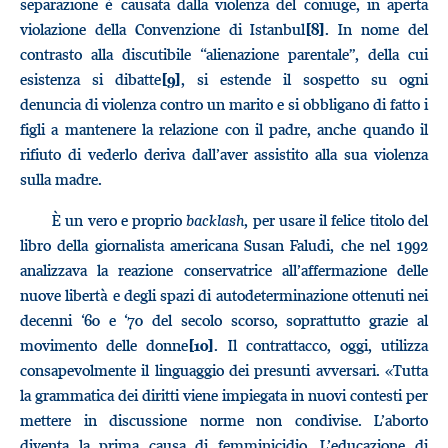
separazione è causata dalla violenza del coniuge, in aperta
violazione della Convenzione di Istanbul
. In nome del
[8]
contrasto alla discutibile “alienazione parentale”, della cui
esistenza si dibatte
, si estende il sospetto su ogni
[9]
denuncia di violenza contro un marito e si obbligano di fatto i
figli a mantenere la relazione con il padre, anche quando il
rifiuto di vederlo deriva dall’aver assistito alla sua violenza
sulla madre.
È un vero e proprio
backlash
, per usare il felice titolo del
libro della giornalista americana Susan Faludi, che nel 1992
analizzava la reazione conservatrice all’affermazione delle
nuove libertà e degli spazi di autodeterminazione ottenuti nei
decenni ‘60 e ‘70 del secolo scorso, soprattutto grazie al
movimento delle donne
. Il contrattacco, oggi, utilizza
[10]
consapevolmente il linguaggio dei presunti avversari. «Tutta
la grammatica dei diritti viene impiegata in nuovi contesti per
mettere in discussione norme non condivise. L’aborto
diventa la prima causa di femminicidio. L’educazione di