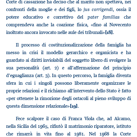
Corte di cassazione ha deciso che al marito non spettava, nei
confronti della moglie e dei figli, lo
jus corrigendi
, ossia il
potere educativo e correttivo del
pater
familias
che
comprendeva anche la coazione fisica, «fino al Novecento
inoltrato ancora invocato nelle aule dei tribunali»
.
[18]
Il processo di costituzionalizzazione della famiglia ha
messo in crisi il modello gerarchico e organicista e ha
guardato ai diritti inviolabili del soggetto libero di svolgere la
sua personalità (art. 2) e all’affermazione del principio
d’eguaglianza (art. 3). In questo percorso, la famiglia diventa
sfera in cui i singoli possono liberamente organizzare le
proprie relazioni e il richiamo all’intervento dello Stato è fatto
«per ottenere la rimozione degli ostacoli al pieno sviluppo di
questa dimensione relazionale»
.
[19]
Fece scalpore il caso di Franca Viola che, ad Alcamo,
nella Sicilia del 1965, rifiutò il matrimonio riparatore, istituto
che rimarrà in vita fino al 1981. Nel 1968 la Corte