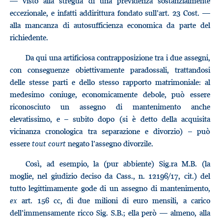
— visto alla stregua di una previdenza sostanzialmente
eccezionale, e infatti addirittura fondato sull’art. 23 Cost. —
alla mancanza di autosufficienza economica da parte del
richiedente.
Da qui una artificiosa contrapposizione tra i due assegni,
con conseguenze obiettivamente paradossali, trattandosi
delle stesse parti e dello stesso rapporto matrimoniale: al
medesimo coniuge, economicamente debole, può essere
riconosciuto un assegno di mantenimento anche
elevatissimo, e – subito dopo (si è detto della acquisita
vicinanza cronologica tra separazione e divorzio) – può
essere
tout court
negato l’assegno divorzile.
Così, ad esempio, la (pur abbiente) Sig.ra M.B. (la
moglie, nel giudizio deciso da Cass., n. 12196/17, cit.) del
tutto legittimamente gode di un assegno di mantenimento,
ex
art. 156 cc, di due milioni di euro mensili, a carico
dell’immensamente ricco Sig. S.B.; ella però — almeno, alla