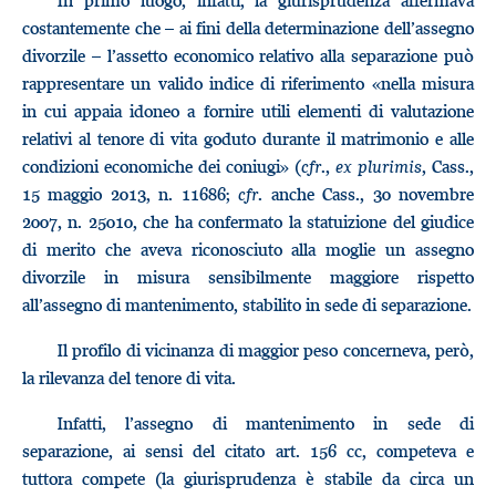
In primo luogo, infatti, la giurisprudenza affermava
costantemente che – ai fini della determinazione dell’assegno
divorzile – l’assetto economico relativo alla separazione può
rappresentare un valido indice di riferimento «nella misura
in cui appaia idoneo a fornire utili elementi di valutazione
relativi al tenore di vita goduto durante il matrimonio e alle
condizioni economiche dei coniugi» (
cfr
.,
ex
plurimis
, Cass.,
15 maggio 2013, n. 11686;
cfr
. anche Cass., 30 novembre
2007, n. 25010, che ha confermato la statuizione del giudice
di merito che aveva riconosciuto alla moglie un assegno
divorzile in misura sensibilmente maggiore rispetto
all’assegno di mantenimento, stabilito in sede di separazione.
Il profilo di vicinanza di maggior peso concerneva, però,
la rilevanza del tenore di vita.
Infatti, l’assegno di mantenimento in sede di
separazione, ai sensi del citato art. 156 cc, competeva e
tuttora compete (la giurisprudenza è stabile da circa un