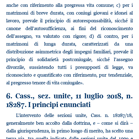
anche con riferimento alla pregressa vita comune; c) per i
matrimoni di breve durata, con coniugi giovani e idonei al
lavoro, prevale il principio di autoresponsabilità, sicché il
canone dell’autosufficienza, ai fini del riconoscimento
dell’assegno, va valutato con rigore; d) di contro, per i
matrimoni di lunga durata, caratterizzati da una
distribuzione asimmetrica degli impegni familiari, prevale il
principio di solidarietà postconiugale, sicché l’assegno
divorzile, sussistendo tutti i presupposti di legge, va
riconosciuto e quantificato con riferimento, pur tendenziale,
al pregresso tenore di vita coniugale».
6. Cass., sez. unite, 11 luglio 2018, n.
18287. I principi enunciati
L’intervento delle sezioni unite, Cass. n. 18287/18,
generalmente ben accolto dalla dottrina, e – come si dirà –
dalla giurisprudenza, in primo luogo di merito, ha scelto una
terza via, tra quella indicata dalle sezioni unite del 1990 e