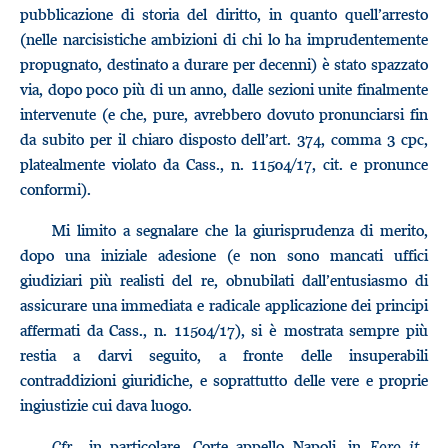
pubblicazione di storia del diritto, in quanto quell’arresto
(nelle narcisistiche ambizioni di chi lo ha imprudentemente
propugnato, destinato a durare per decenni) è stato spazzato
via, dopo poco più di un anno, dalle sezioni unite finalmente
intervenute (e che, pure, avrebbero dovuto pronunciarsi fin
da subito per il chiaro disposto dell’art. 374, comma 3 cpc,
platealmente violato da Cass., n. 11504/17, cit. e pronunce
conformi).
Mi limito a segnalare che la giurisprudenza di merito,
dopo una iniziale adesione (e non sono mancati uffici
giudiziari più realisti del re, obnubilati dall’entusiasmo di
assicurare una immediata e radicale applicazione dei principi
affermati da Cass., n. 11504/17), si è mostrata sempre più
restia a darvi seguito, a fronte delle insuperabili
contraddizioni giuridiche, e soprattutto delle vere e proprie
ingiustizie cui dava luogo.
Cfr
., in particolare, Corte appello Napoli, in
Foro it.
,