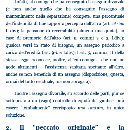
Infatti, al coniuge che ha conseguito l’assegno divorzile
(e non anche quello che ha conseguito l’assegno di
mantenimento nella separazione) compete: una percentuale
dell’indennità di fine rapporto percepita dall’altro (art. 12-
bis
l. div); la pensione di reversibilità (almeno una quota), in
caso di premorte dell’altro (art. 9, commi 2 e 3, l.div.);
qualora versi in stato di bisogno, un assegno periodico a
carico dell’eredità (art. 9-
bis
l.div.); l’art. 5, comma 11 della
stessa legge riconosce, inoltre, all’ex coniuge – che non ne
gode altrimenti – l’assistenza sanitaria spettante all’altro,
anche se non beneficia di un assegno (disposizione, questa,
ormai del tutto residuale, ma non abrogata).
Inoltre l’assegno divorzile, su accordo delle parti, pur se
sottoposto a un (vago) controllo di equità del giudice, può
essere “tombalmente” corrisposto
una tantum
, in unica
soluzione.
2. Il “peccato originale” e la