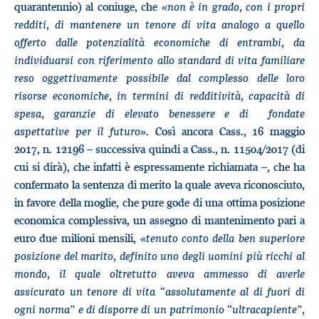
quarantennio) al coniuge, che «
non è in grado, con i propri
redditi, di mantenere un tenore di vita analogo a quello
offerto dalle potenzialità economiche di entrambi, da
individuarsi con riferimento allo standard di vita familiare
reso oggettivamente possibile dal complesso delle loro
risorse economiche, in termini di redditività, capacità di
spesa, garanzie di elevato benessere e di fondate
aspettative per il futuro
». Così ancora Cass., 16 maggio
2017, n. 12196 – successiva quindi a Cass., n. 11504/2017 (di
cui si dirà), che infatti è espressamente richiamata –, che ha
confermato la sentenza di merito la quale aveva riconosciuto,
in favore della moglie, che pure gode di una ottima posizione
economica complessiva, un assegno di mantenimento pari a
euro due milioni mensili, «
tenuto conto della ben superiore
posizione del marito, definito uno degli uomini più ricchi al
mondo, il quale oltretutto aveva ammesso di averle
assicurato un tenore di vita “assolutamente al di fuori di
ogni norma” e di disporre di un patrimonio “ultracapiente”,