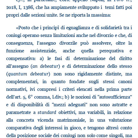
2018, I, 1386, che ha ampiamente sviluppato i temi fatti poi
propri dalle sezioni unite. Se ne riporta la massima:
«Posto che i principî di eguaglianza e di solidarietà tra i
coniugi operano senza limitazioni anche nel divorzio e che, di
conseguenza, l’assegno divorzile può assolvere, oltre la
funzione assistenziale, anche quella perequativa e
compensativa: a) le fasi di determinazione del diritto
all’assegno (
an debeatur
) e di determinazione dello stesso
(
quantum debeatur
) non sono rigidamente distinte, ma
complementari, in quanto fondate sugli stessi canoni
normativi, ivi compresi i criteri elencati nella prima parte
dell’art. 5, 6° comma, l.div.; b) le nozioni di “autosufficienza”
e di disponibilità di “mezzi adeguati” non sono astratte e
parametrate a
standard
obiettivi, ma variabili, in relazione
alla concreta vicenda matrimoniale, in una valutazione
comparativa degli interessi in gioco, e tengono altresì conto
della posizione sociale dei coniugi non solo come singoli, ma