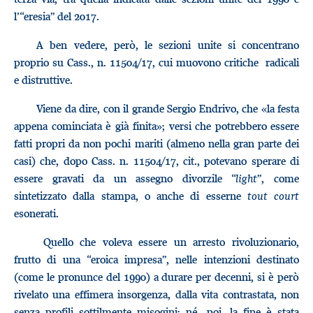
l’“eresia” del 2017.
A ben vedere, però, le sezioni unite si concentrano
proprio su Cass., n. 11504/17, cui muovono critiche radicali
e distruttive.
Viene da dire, con il grande Sergio Endrivo, che «la festa
appena cominciata è già finita»; versi che potrebbero essere
fatti propri da non pochi mariti (almeno nella gran parte dei
casi) che, dopo Cass. n. 11504/17, cit., potevano sperare di
essere gravati da un assegno divorzile “
light
”, come
sintetizzato dalla stampa, o anche di esserne
tout court
esonerati.
Quello che voleva essere un arresto rivoluzionario,
frutto di una “eroica impresa”, nelle intenzioni destinato
(come le pronunce del 1990) a durare per decenni, si è però
rivelato una effimera insorgenza, dalla vita contrastata, non
senza profili sottilmente misogini; né, poi, la fine è stata