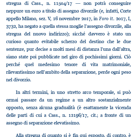
stregua di Cass., n. 11504/17 — non potrà conseguire
neppure un euro a titolo di assegno divorzile (e, infatti, Corte
appello Milano, sez. V, 16 novembre 2017, in
Foro
it
. 2017, I,
3732, ha negato a quella stessa moglie l’assegno divorzile, alla
stregua del nuovo indirizzo); sicché davvero è stato un
curioso quanto evitabile scherzo del destino che le due
sentenze, pur decise a molti mesi di distanza l’una dall’altra,
siano state poi pubblicate nel giro di pochissimi giorni. Ciò
perché quel medesimo tenore di vita matrimoniale,
rilevantissimo nell’ambito della separazione, perde ogni peso
nel divorzio.
In altri termini, in uno stretto arco temporale, si può
ormai passare da un regime a un altro sostanzialmente
opposto, senza alcuna gradualità (è esattamente la vicenda
delle parti di cui a Cass., n. 12196/17, cit.; a fronte di un
assegno di separazione elevatissimo.
Alla stregua di quanto si è fin qui esposto, di contro, è