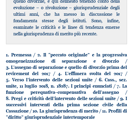
quello divorzile, è qui delineato tenendo conto della
evoluzione – o rivoluzione – giurisprudenziale degli
ultimi anni, che ha messo in discussione le
fondamenta stesse degli istituti. Sono, infine,
esaminate le criticità e le linee di tendenza emerse
nella giurisprudenza di merito più recente.
/
1.
Premessa
2.
Il “peccato originale” e la progressiva
/
omogeneizzazione di separazione e divorzio
3.
L’assegno di separazione e quello di divorzio prima del
/
/
revirement del 2017
4.
L’effimera svolta del 2017
/
5.
Verso l’intervento delle sezioni unite
6.
Cass., sez.
/
unite, 11 luglio 2018, n. 18287. I principi enunciati
7.
La
/
funzione perequativa–compensativa dell’assegno
/
8.
Pregi e criticità dell’intervento delle sezioni unite
9.
I
successivi interventi della prima sezione civile della
/
/
Cassazione
10.
La giurisprudenza di merito
11.
Profili di
“diritto” giurisprudenziale intertemporale