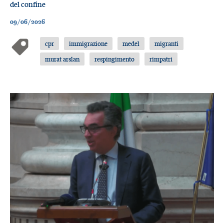
del confine
09/06/2026
cpr
immigrazione
medel
migranti
murat arslan
respingimento
rimpatri