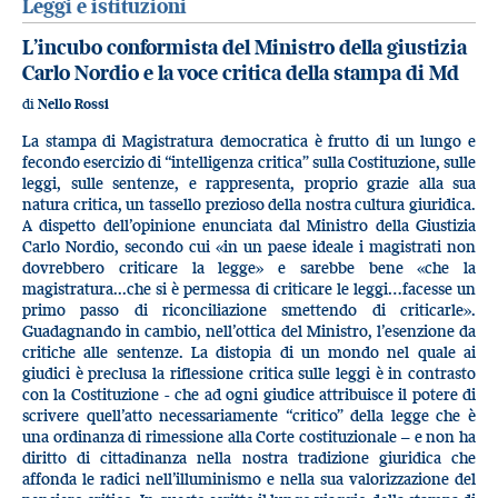
Leggi e istituzioni
L’incubo conformista del Ministro della giustizia
Carlo Nordio e la voce critica della stampa di Md
di
Nello Rossi
La stampa di Magistratura democratica è frutto di un lungo e
fecondo esercizio di “intelligenza critica” sulla Costituzione, sulle
leggi, sulle sentenze, e rappresenta, proprio grazie alla sua
natura critica, un tassello prezioso della nostra cultura giuridica.
A dispetto dell’opinione enunciata dal Ministro della Giustizia
Carlo Nordio, secondo cui «in un paese ideale i magistrati non
dovrebbero criticare la legge» e sarebbe bene «che la
magistratura...che si è permessa di criticare le leggi…facesse un
primo passo di riconciliazione smettendo di criticarle».
Guadagnando in cambio, nell’ottica del Ministro, l’esenzione da
critiche alle sentenze. La distopia di un mondo nel quale ai
giudici è preclusa la riflessione critica sulle leggi è in contrasto
con la Costituzione - che ad ogni giudice attribuisce il potere di
scrivere quell’atto necessariamente “critico” della legge che è
una ordinanza di rimessione alla Corte costituzionale – e non ha
diritto di cittadinanza nella nostra tradizione giuridica che
affonda le radici nell’illuminismo e nella sua valorizzazione del