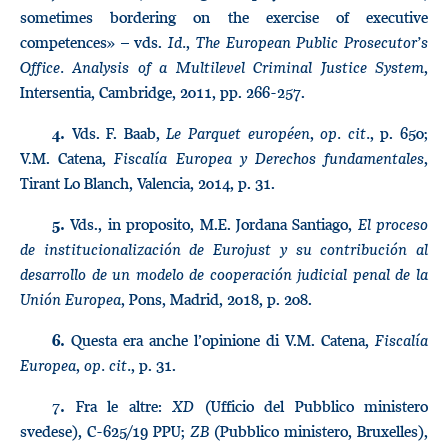
sometimes bordering on the exercise of executive
competences» – vds.
Id.
,
The European Public Prosecutor’s
Office. Analysis of a Multilevel Criminal Justice System
,
Intersentia, Cambridge, 2011, pp. 266-257.
Vds. F. Baab,
Le Parquet européen
,
op. cit.
, p. 650;
4.
V.M. Catena,
Fiscalía Europea y Derechos fundamentales
,
Tirant Lo Blanch, Valencia, 2014, p. 31.
Vds., in proposito, M.E. Jordana Santiago,
El proceso
5.
de institucionalización de Eurojust y su contribución al
desarrollo de un modelo de cooperación judicial penal de la
Unión Europea
, Pons, Madrid, 2018, p. 208.
Questa era anche l’opinione di V.M. Catena,
Fiscalía
6.
Europea
,
op. cit.
, p. 31.
Fra le altre:
XD
(Ufficio del Pubblico ministero
7.
svedese), C-625/19 PPU;
ZB
(Pubblico ministero, Bruxelles),