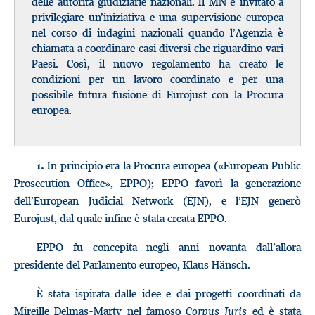
delle autorità giudiziarie nazionali. Il MN è invitato a
privilegiare un’iniziativa e una supervisione europea
nel corso di indagini nazionali quando l’Agenzia è
chiamata a coordinare casi diversi che riguardino vari
Paesi. Così, il nuovo regolamento ha creato le
condizioni per un lavoro coordinato e per una
possibile futura fusione di Eurojust con la Procura
europea.
In principio era la Procura europea («European Public
1.
Prosecution Office», EPPO); EPPO favorì la generazione
dell’European Judicial Network (EJN), e l’EJN generò
Eurojust, dal quale infine è stata creata EPPO.
EPPO fu concepita negli anni novanta dall’allora
presidente del Parlamento europeo, Klaus Hänsch.
È stata ispirata dalle idee e dai progetti coordinati da
Mireille Delmas-Marty nel famoso
Corpus Juris
ed è stata