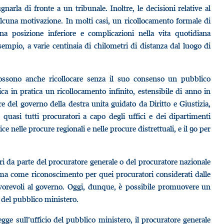
arla di fronte a un tribunale. Inoltre, le decisioni relative al
cuna motivazione. In molti casi, un ricollocamento formale di
a posizione inferiore e complicazioni nella vita quotidiana
sempio, a varie centinaia di chilometri di distanza dal luogo di
possono anche ricollocare senza il suo consenso un pubblico
ca in pratica un ricollocamento infinito, estensibile di anno in
re del governo della destra unita guidato da Diritto e Giustizia,
, quasi tutti procuratori a capo degli uffici e dei dipartimenti
vice nelle procure regionali e nelle procure distrettuali, e il 90 per
i da parte del procuratore generale o del procuratore nazionale
ma come riconoscimento per quei procuratori considerati dalle
favorevoli al governo. Oggi, dunque, è possibile promuovere un
io del pubblico ministero.
egge sull’ufficio del pubblico ministero, il procuratore generale