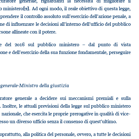
curatore generale, riguardanti la necessità di migliorare il
co ministero
. Ad ogni modo, il reale obiettivo di questa legge,
[2]
 prendere il controllo assoluto sull’esercizio dell’azione penale, a
ne di influenzare le decisioni all’interno dell’ufficio del pubblico
ersone allineate con il potere.
gge del 2016 sul pubblico ministero – dal punto di vista
zione e dell’esercizio della sua funzione fondamentale, perseguire
generale-Ministro della giustizia
uratore generale a decidere sui meccanismi premiali e sulla
Inoltre, le attuali previsioni della legge sul pubblico ministero
azionale, che esercita le proprie prerogative in qualità di vice-
esso un diverso ufficio senza il consenso di quest’ultimo.
prattutto, alla politica del personale, ovvero, a tutte le decisioni