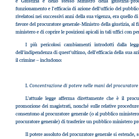
e Giustizia e dello stesso Ministro della giustizia-pro
funzionamento e l’efficacia di azione dell’ufficio del pubbli
rivelatosi nei successivi anni della sua vigenza, era quello di
favore del procuratore generale-Ministro della giustizia, al fi
ministero e di coprire le posizioni apicali in tali uffici con p
I più pericolosi cambiamenti introdotti dalla le
dell’indipendenza di quest’ultimo, dell’efficacia della sua a
il crimine – includono:
I.
Concentrazione di potere nelle mani del procuratore 
L’attuale legge afferma direttamente che è il proc
promozione dei magistrati, nonché sulle relative procedure. 
consentono al procuratore generale (o al pubblico ministero n
procuratore generale) di trasferire un pubblico ministero pr
Il potere assoluto del procuratore generale si estende, so