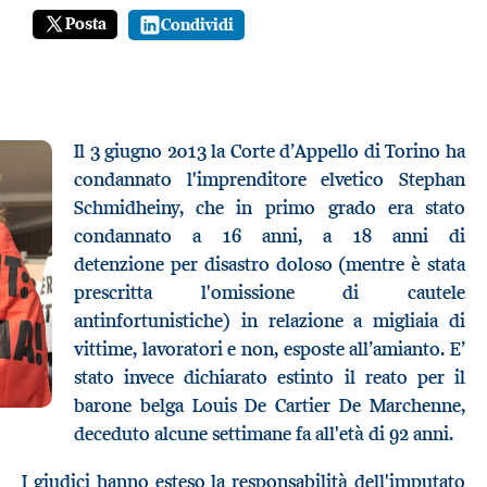
Posta
Condividi
Il 3 giugno 2013 la Corte d’Appello di Torino ha
condannato l'imprenditore elvetico Stephan
Schmidheiny
,
che in primo grado era stato
condannato a 16 anni
,
a 18 anni
di
detenzione
per disastro doloso (mentre è stata
prescritta l'omissione di cautele
antinfortunistiche)
in relazione a
migliaia
di
vittime, lavoratori e non, esposte all’amianto
.
E’
stato invece dichiarato estinto il reato per il
barone belga Louis De Cartier De Marchenne,
deceduto
alcune settimane fa all'età di 92 anni.
I
giudici hanno esteso la responsabilità dell'imputato