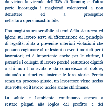
da vicino la
vicenda
dell’
ILVA
di Taranto
;
e d’altra
parte
incoraggia i
magistrati
volenterosi a non
deflettere ed a proseguire
nel
la
loro
opera
insostituibile.
U
na
magistratura sensibile ai temi della sicurezza ed
igiene sul lavoro serve all’affermazione del principio
di legalità; aiuta a prevenire ulteriori violazioni che
possano cagionare
altre
lesioni o eventi mortali per i
lavoratori;
ed
è importante anche per le vittime, i
parenti e i colleghi di lavoro perché restituisce dignità
a chi non l’ha avuta e da concretezza al dolore,
aiutando a rimettere insieme le loro storie.
Perciò
s
enza un processo giusto, un lavoratore viene ucciso
due volte; ed il lavoro uccide anche chi rimane.
La salute e l’ambiente
continuano ancora a
restare
piegat
i
alla logica del profitto e
d
e
l