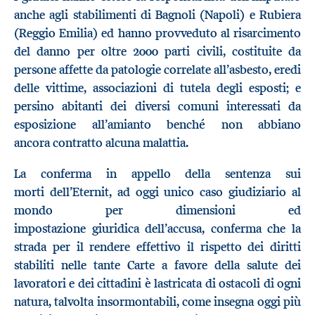
anche agli stabilimenti di Bagnoli (Napoli) e Rubiera
(Reggio Emilia) ed hanno provveduto al risarcimento
del danno per oltre 2000 parti civili, costituite da
persone affet
te
da patologie correlate all’asbesto, eredi
delle vittime, associazioni di tutela degli esposti
;
e
persino abitanti dei
diversi comuni interessati da
esposizione all’amianto
benché
non abbiano
ancora
contratto alcuna malattia.
La conferma in appello della sentenza sui
morti
dell’
Eternit, ad oggi unico caso giudiziario al
mondo
per dimensioni ed
impostazione
giuridica
dell’accusa
,
conferma che la
strada per
il
rendere
effettiv
o il rispetto
dei diritti
stabiliti nelle tante Carte a favore della salute
dei
lavoratori e
dei cittadini è lastricata di ostacoli
di ogni
natura,
talvolta insormontabili
,
come insegna
oggi
più