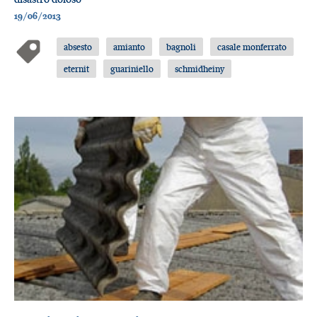
19/06/2013
absesto
amianto
bagnoli
casale monferrato
eternit
guariniello
schmidheiny