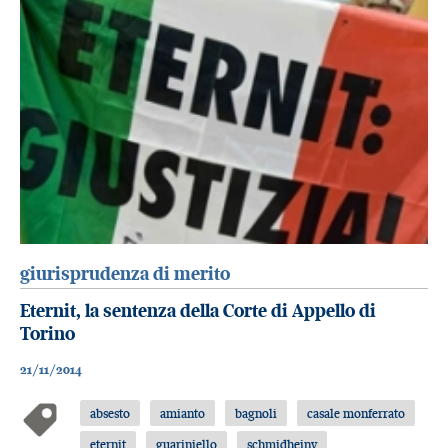
giurisprudenza di merito
Eternit, la sentenza della Corte di Appello di
Torino
21/11/2014
absesto
amianto
bagnoli
casale monferrato
eternit
guariniello
schmidheiny