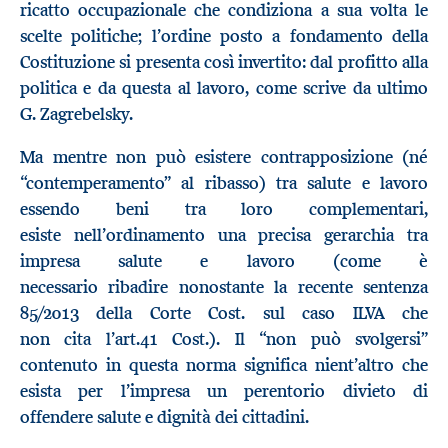
ricatto
occupazionale che condiziona a sua volta le
scelte politiche; l’ordine posto a fondamento della
Costituzione
si presenta così invertito
: dal profitto alla
politica e da questa al lavoro,
come scrive da ultimo
G.
Zagrebe
l
sky.
Ma mentre
non
può esistere contrapposizione
(
né
“contemperamento”
al ribasso)
tra salute e lavoro
essendo beni tra loro complementari,
esiste
nell’ordinamento
una precisa gerarchia
tra
impresa salute e lavoro
(
come
è
necessario
ribadire
nonostante la
recente
sentenza
85/2013 della Corte Cost. sul caso ILVA che
non
cita
l’art.41 Cost.)
. Il “
non può svolgersi
”
contenuto
in questa norma
significa nient’altro che
esist
a
per l’impresa
un
perentorio
divieto di
offendere
salute e dignità d
ei
cittadini
.