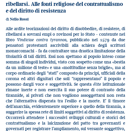
ribellarsi. Alle fonti religiose del contrattualismo
e del diritto di resistenza
di
Nello Rossi
Alle ardite teorizzazioni del diritto di disobbedire, di resistere, di
ribellarsi a sovrani empi o rovinosi per lo Stato - contenute nel
libro
Vindiciae contra tyrannos
, pubblicato nel 1579 da due
pensatori protestanti ascrivibili alla schiera degli scrittori
monarcomachi - fa da contraltare una drastica limitazione della
titolarità di tali diritti. Essi non spettano al popolo inteso come
somma di singoli individui, visto con sospetto come una «bestia
da un milione di teste» e una «moltitudine senza briglie», ma al
corpo ordinario degli “stati” composto da principi, ufficiali della
corona ed altri dignitari che soli “rappresentano” il popolo e
possono dargli voce e soggettività. Se questa
élite
istituzionale
rimane inerte e non esercita il suo potere di contrasto della
tirannide, ai privati che non vogliono assoggettarsi non resta
che l’alternativa disperata tra l’esilio e la morte. E’ il timore
dell’anarchia, evidentemente superiore a quello della tirannia, a
suggerire la spessa rete di limiti soggettivi al diritto di resistenza.
Occorrerà attendere i successivi sviluppi culturali e storici del
contrattualismo e la laicizzazione del patto tra governanti e
governati per registrare l’ampliamento, sul versante soggettivo,