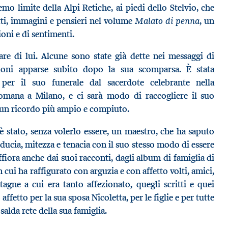
emo limite della Alpi Retiche, ai piedi dello Stelvio, che
Malato di penna
ritti, immagini e pensieri nel volume
, un
ioni e di sentimenti.
re di lui. Alcune sono state già dette nei messaggi di
oni apparse subito dopo la sua scomparsa. È stata
 per il suo funerale dal sacerdote celebrante nella
omana a Milano, e ci sarà modo di raccogliere il suo
n un ricordo più ampio e compiuto.
è stato, senza volerlo essere, un maestro, che ha saputo
fiducia, mitezza e tenacia con il suo stesso modo di essere
affiora anche dai suoi racconti, dagli album di famiglia di
n cui ha raffigurato con arguzia e con affetto volti, amici,
tagne a cui era tanto affezionato, quegli scritti e quei
ffetto per la sua sposa Nicoletta, per le figlie e per tutte
salda rete della sua famiglia.