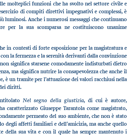
e molteplici funzioni che ha svolto nel settore civile e
sercizio di compiti direttivi impegnativi e complessi, è
iù luminosi. Anche i numerosi messaggi che continuano
ore per la sua scomparsa ne costituiscono unanime
he in contesti di forte esposizione per la magistratura e
 con la fermezza e la serenità derivanti dalla convinzione
e non significa starsene comodamente indisturbati dietro
nza, ma significa nutrire la consapevolezza che anche il
e, è un tramite per l’attuazione dei valori racchiusi nella
ei diritti.
Nel segno della giustizia
intitolato
, di cui è autore,
 ha caratterizzato Giuseppe Tarantola come magistrato,
ndamente permeato del suo ambiente, che non è stato
o degli affetti familiari e dell’amicizia, ma anche quello
te della sua vita e con il quale ha sempre mantenuto i