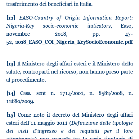
trasferimento dei beneficiari in Italia.
EASO-
Country of Ori
gin Information Report:
[12]
Nigeria-
Key socio-economic indicators
, Easo,
novembre 2018, pp. 47-
52,
2018_EASO_COI_Nigeria_KeySocioEconomic.pdf
[13]
Il Ministero degli affari esteri e il Ministero della
salute, controparti nel ricorso, non hanno preso parte
al procedimento.
[14]
Cass. sent n. 1714/2001, n. 8582/2008, n.
12680/2009.
[15]
Come noto il decreto del Ministero degli affari
Definizione delle tipologie
esteri dell’11 maggio 2011 (
dei visti d'ingresso e dei requisiti per il loro
ottenimento
) non prevede tra le varie tipologie di