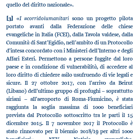
quello del diritto nazionale».
«I
#corridoiumanitari
[3]
sono un progetto pilota
portato avanti dalla Federazione delle chiese
evangeliche in Italia (FCEI), dalla Tavola valdese, dalla
à
’
’
Comunit
di Sant
Egidio, nell
ambito di un Protocollo
’
d'intesa concordato con i Ministeri dell
Interno e degli
Affari Esteri. Permettono a persone fuggite dal loro
à
paese e in condizione di vulnerabilit
, di accedere al
loro diritto di chiedere asilo usufruendo di vie legali e
sicure. Il 27 ottobre 2017, con l'arrivo da Beirut
(Libano) dell'ultimo gruppo di profughi − soprattutto
è
siriani − all'aeroporto di Roma-Fiumicino,
stata
raggiunta la soglia massima di 1000 beneficiari
prevista dal Protocollo sottoscritto tra le parti il 15
è
dicembre 2015. Il 7 novembre 2017 il Protocollo
stato rinnovato per il biennio 2018/19 per altri 1000