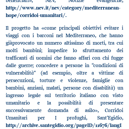
»
beneficiari
, NEV, Notizie evangeliche,
http://www.nev.it/nev/category/mediterranean-
hope/corridoi-umanitari/
.
«
Il progetto ha
come principali obiettivi evitare i
viaggi con i barconi nel Mediterraneo, che hanno
giàprovocato un numero altissimo di morti, tra cui
molti bambini; impedire lo sfruttamento dei
trafficanti di uomini che fanno affari con chi fugge
dalle guerre; concedere a persone in “condizioni di
à
vulnerabilit
” (ad esempio, oltre a vittime di
persecuzioni, torture e violenze, famiglie con
à
bambini, anziani, malati, persone con disabilit
) un
ingresso legale sul territorio italiano con visto
à
umanitario e la possibilit
di presentare
successivamente domanda di asilo», Corridoi
Umanitari per I profughi, Sant’Egidio,
http://archive.santegidio.org/pageID/11676/langI