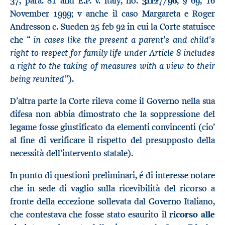
37, para. 81 and E.P. v. Italy, no.
31127/96
, § 69, 16
November 1999; v anche il caso Margareta e Roger
Andresson c. Sueden 25 feb 92 in cui la Corte statuisce
in cases like the present a parent's and child's
che “
right to respect for family life under Article 8 includes
a right to the taking of measures with a view to their
being reunited”
).
D’altra parte la Corte rileva come il Governo nella sua
difesa non abbia dimostrato che la soppressione del
legame fosse giustificato da elementi convincenti (cio’
al fine di verificare il rispetto del presupposto della
necessità dell’intervento statale).
In punto di questioni preliminari, é di interesse notare
che in sede di vaglio sulla ricevibilità del ricorso a
fronte della eccezione sollevata dal Governo Italiano,
che contestava che fosse stato esaurito il
ricorso alle