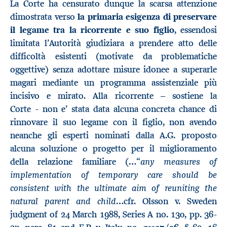
La Corte ha censurato dunque la scarsa attenzione
dimostrata verso
l
a primaria esigenza di preservare
il legame tra la ricorrente e suo figlio
, essendosi
limitata l’Autorità giudiziara a prendere atto delle
difficoltà esistenti (motivate da problematiche
oggettive) senza adottare misure idonee a superarle
magari mediante un programma assistenziale più
incisivo e mirato. Alla ricorrente – sostiene la
Corte - non e’ stata data alcuna concreta chance di
rinnovare il suo legame con il figlio, non avendo
neanche gli esperti nominati dalla A.G. proposto
alcuna soluzione o progetto per il miglioramento
…“any measures of
della relazione familiare (
implementation of temporary care should be
consistent with the ultimate aim of reuniting the
natural parent and child…
cfr. Olsson v. Sweden
judgment of 24 March 1988, Series A no. 130, pp. 36-