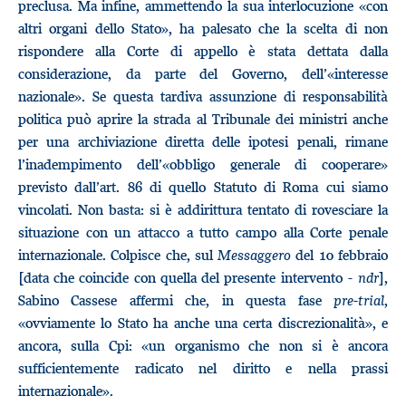
preclusa. Ma infine, ammettendo la sua interlocuzione «con
altri organi dello Stato», ha palesato che la scelta di non
rispondere alla Corte di appello è stata dettata dalla
considerazione, da parte del Governo, dell’«interesse
nazionale». Se questa tardiva assunzione di responsabilità
politica può aprire la strada al Tribunale dei ministri anche
per una archiviazione diretta delle ipotesi penali, rimane
l’inadempimento dell’«obbligo generale di cooperare»
previsto dall’art. 86 di quello Statuto di Roma cui siamo
vincolati. Non basta: si è addirittura tentato di rovesciare la
situazione con un attacco a tutto campo alla Corte penale
internazionale. Colpisce che, sul
Messaggero
del 10 febbraio
[data che coincide con quella del presente intervento -
ndr
],
Sabino Cassese affermi che, in questa fase
pre-trial
,
«ovviamente lo Stato ha anche una certa discrezionalità», e
ancora, sulla Cpi: «un organismo che non si è ancora
sufficientemente radicato nel diritto e nella prassi
internazionale».