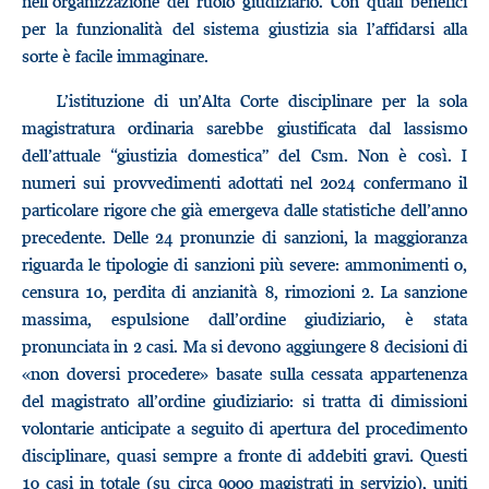
nell’organizzazione del ruolo giudiziario. Con quali benefici
per la funzionalità del sistema giustizia sia l’affidarsi alla
sorte è facile immaginare.
L’istituzione di un’Alta Corte disciplinare per la sola
magistratura ordinaria sarebbe giustificata dal lassismo
dell’attuale “giustizia domestica” del Csm. Non è così. I
numeri sui provvedimenti adottati nel 2024 confermano il
particolare rigore che già emergeva dalle statistiche dell’anno
precedente. Delle 24 pronunzie di sanzioni, la maggioranza
riguarda le tipologie di sanzioni più severe: ammonimenti 0,
censura 10, perdita di anzianità 8, rimozioni 2. La sanzione
massima, espulsione dall’ordine giudiziario, è stata
pronunciata in 2 casi. Ma si devono aggiungere 8 decisioni di
«non doversi procedere» basate sulla cessata appartenenza
del magistrato all’ordine giudiziario: si tratta di dimissioni
volontarie anticipate a seguito di apertura del procedimento
disciplinare, quasi sempre a fronte di addebiti gravi. Questi
10 casi in totale (su circa 9000 magistrati in servizio), uniti