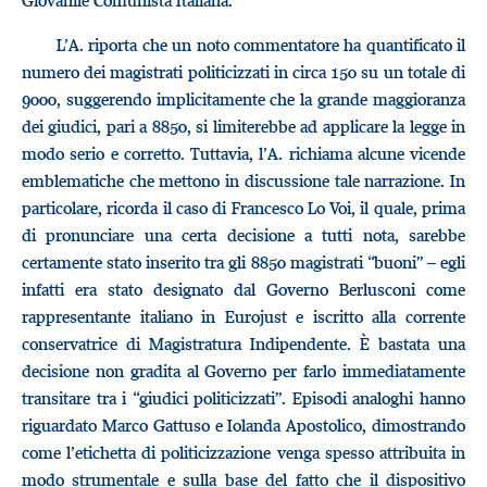
Giovanile Comunista Italiana.
L’A. riporta che un noto commentatore ha quantificato il
numero dei magistrati politicizzati in circa 150 su un totale di
9000, suggerendo implicitamente che la grande maggioranza
dei giudici, pari a 8850, si limiterebbe ad applicare la legge in
modo serio e corretto. Tuttavia, l’A. richiama alcune vicende
emblematiche che mettono in discussione tale narrazione. In
particolare, ricorda il caso di Francesco Lo Voi, il quale, prima
di pronunciare una certa decisione a tutti nota, sarebbe
certamente stato inserito tra gli 8850 magistrati “buoni” – egli
infatti era stato designato dal Governo Berlusconi come
rappresentante italiano in Eurojust e iscritto alla corrente
conservatrice di Magistratura Indipendente. È bastata una
decisione non gradita al Governo per farlo immediatamente
transitare tra i “giudici politicizzati”. Episodi analoghi hanno
riguardato Marco Gattuso e Iolanda Apostolico, dimostrando
come l’etichetta di politicizzazione venga spesso attribuita in
modo strumentale e sulla base del fatto che il dispositivo