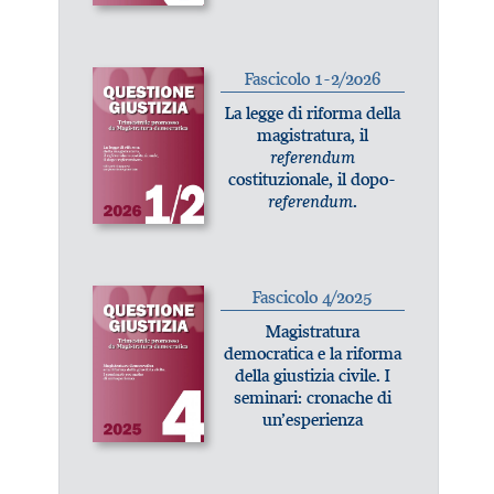
Fascicolo 1-2/2026
La legge di riforma della
magistratura, il
referendum
costituzionale, il dopo-
referendum
.
Fascicolo 4/2025
Magistratura
democratica e la riforma
della giustizia civile. I
seminari: cronache di
un’esperienza