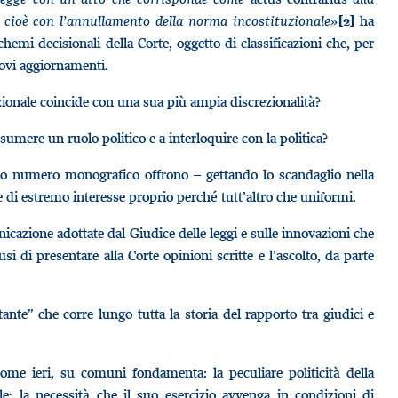
, cioè con l’annullamento della norma incostituzionale
»
ha
[2]
emi decisionali della Corte, oggetto di classificazioni che, per
ovi aggiornamenti.
zionale coincide con una sua più ampia discrezionalità?
sumere un ruolo politico e a interloquire con la politica?
esto numero monografico offrono – gettando lo scandaglio nella
 di estremo interesse proprio perché tutt’altro che uniformi.
icazione adottate dal Giudice delle leggi e sulle innovazioni che
usi di presentare alla Corte opinioni scritte e l’ascolto, da parte
tante” che corre lungo tutta la storia del rapporto tra giudici e
 come ieri, su comuni fondamenta: la peculiare politicità della
ale; la necessità che il suo esercizio avvenga in condizioni di