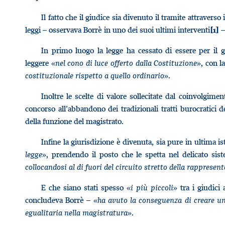
Il fatto che il giudice sia divenuto il tramite attraverso
leggi – osservava Borrè in uno dei suoi ultimi interventi
–
[1]
In primo luogo la legge ha cessato di essere per il
leggere «
nel cono di luce offerto dalla Costituzione
», con l
costituzionale rispetto a quello ordinario
».
Inoltre le scelte di valore sollecitate dal coinvolgimen
concorso all’abbandono dei tradizionali tratti burocratici 
della funzione del magistrato.
Infine la giurisdizione è divenuta, sia pure in ultima i
legge
», prendendo il posto che le spetta nel delicato siste
collocandosi al di fuori del circuito stretto della rappresent
E che siano stati spesso «
i più piccoli
» tra i giudici
concludeva Borrè – «
ha avuto la conseguenza di creare una
egualitaria nella magistratura
».