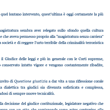
di quel lontano intervento, quest’ultima è oggi certamente la più
agistratura sembra aver relegato sullo sfondo quella cultura
a e che aveva permesso proprio alla “magistratura senza carriera”
società e di reggere l’urto terribile della criminalità terroristica
 il Giudice delle leggi e più in generale con le Corti supreme,
no conservato intatto vigore e vengono costantemente ribadite,
invito di
Questione giustizia
a dar vita a una riflessione corale
 dialettica tra giudici sia divenuta sofisticata e complessa,
andosi di sempre nuove tecnicalità.
a decisione del giudice costituzionale, legislatore negativo che
a legge con un atto che corrisponde come
actus contrarius
alla