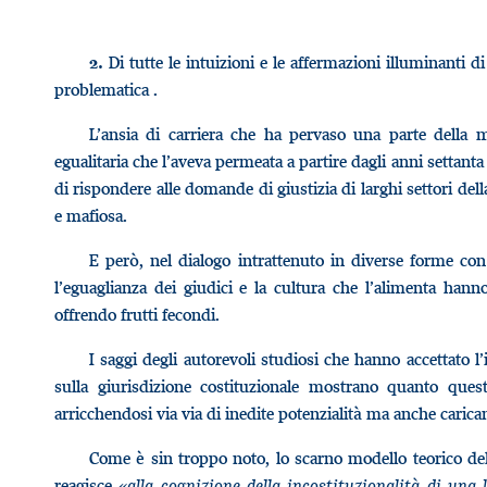
Di tutte le intuizioni e le affermazioni illuminanti 
2.
problematica .
L’ansia di carriera che ha pervaso una parte della m
egualitaria che l’aveva permeata a partire dagli anni settant
di rispondere alle domande di giustizia di larghi settori della 
e mafiosa.
E però, nel dialogo intrattenuto in diverse forme con
l’eguaglianza dei giudici e la cultura che l’alimenta han
offrendo frutti fecondi.
I saggi degli autorevoli studiosi che hanno accettato l’
sulla giurisdizione costituzionale mostrano quanto questa
arricchendosi via via di inedite potenzialità ma anche caric
Come è sin troppo noto, lo scarno modello teorico dell
reagisce «
alla cognizione della incostituzionalità di un