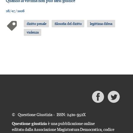
Quando la vittima non può farsi giudice
28/07/2026
diritto penale
filosofia del diritto
legittima difesa
violenza
© Questione Giustizia - ISSN: 2420-952X
Questione giustizia
è una pubblicazione online
editata dalla Associazione Magistratura Democratica, codice