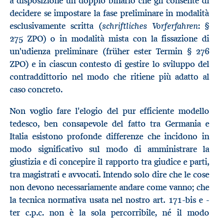
a disposizione un doppio binario che gli consente di
decidere se impostare la fase preliminare in modalità
schriftliches Vorferfahren
esclusivamente scritta (
: §
275 ZPO) o in modalità mista con la fissazione di
un'udienza preliminare (früher ester Termin § 276
ZPO) e in ciascun contesto di gestire lo sviluppo del
contraddittorio nel modo che ritiene più adatto al
caso concreto.
Non voglio fare l'elogio del pur efficiente modello
tedesco, ben consapevole del fatto tra Germania e
Italia esistono profonde differenze che incidono in
modo significativo sul modo di amministrare la
giustizia e di concepire il rapporto tra giudice e parti,
tra magistrati e avvocati. Intendo solo dire che le cose
non devono necessariamente andare come vanno; che
la tecnica normativa usata nel nostro art. 171-bis e -
ter c.p.c. non è la sola percorribile, né il modo