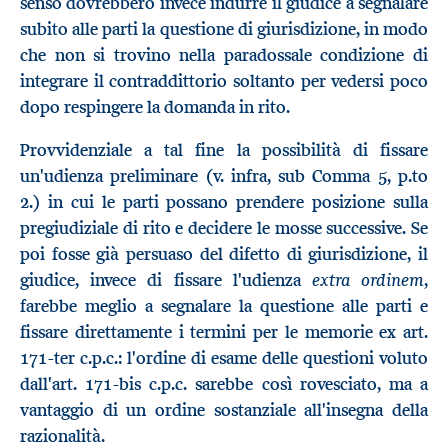
senso dovrebbero invece indurre il giudice a segnalare
subito alle parti la questione di giurisdizione, in modo
che non si trovino nella paradossale condizione di
integrare il contraddittorio soltanto per vedersi poco
dopo respingere la domanda in rito.
Provvidenziale a tal fine la possibilità di fissare
un'udienza preliminare (v. infra, sub Comma 5, p.to
2.) in cui le parti possano prendere posizione sulla
pregiudiziale di rito e decidere le mosse successive. Se
poi fosse già persuaso del difetto di giurisdizione, il
extra ordinem
giudice, invece di fissare l'udienza
,
farebbe meglio a segnalare la questione alle parti e
fissare direttamente i termini per le memorie ex art.
171-ter c.p.c.: l'ordine di esame delle questioni voluto
dall'art. 171-bis c.p.c. sarebbe così rovesciato, ma a
vantaggio di un ordine sostanziale all'insegna della
razionalità.