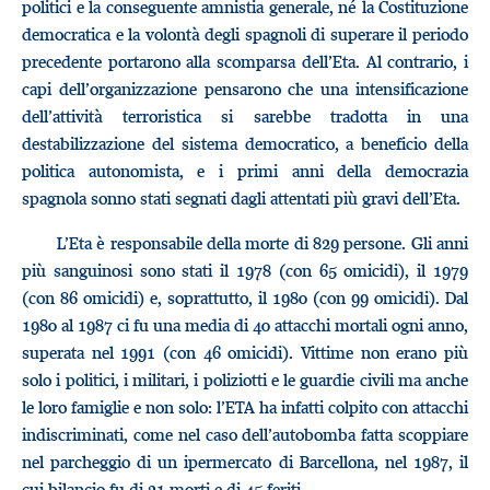
politici e la conseguente amnistia generale, né la Costituzione
democratica e la volontà degli spagnoli di superare il periodo
precedente portarono alla scomparsa dell’Eta. Al contrario, i
capi dell’organizzazione pensarono che una intensificazione
dell’attività terroristica si sarebbe tradotta in una
destabilizzazione del sistema democratico, a beneficio della
politica autonomista, e i primi anni della democrazia
spagnola sonno stati segnati dagli attentati più gravi dell’Eta.
L’Eta è responsabile della morte di 829 persone. Gli anni
più sanguinosi sono stati il 1978 (con 65 omicidi), il 1979
(con 86 omicidi) e, soprattutto, il 1980 (con 99 omicidi). Dal
1980 al 1987 ci fu una media di 40 attacchi mortali ogni anno,
superata nel 1991 (con 46 omicidi). Vittime non erano più
solo i politici, i militari, i poliziotti e le guardie civili ma anche
le loro famiglie e non solo: l’ETA ha infatti colpito con attacchi
indiscriminati, come nel caso dell’autobomba fatta scoppiare
nel parcheggio di un ipermercato di Barcellona, nel 1987, il
cui bilancio fu di 21 morti e di 45 feriti.