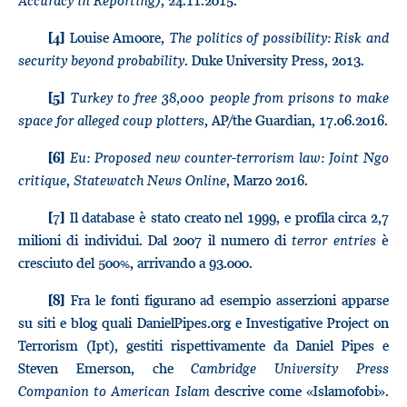
Accuracy in Reporting)
, 24.11.2015.
Louise Amoore,
The politics of possibility: Risk and
[4]
security beyond probability
. Duke University Press, 2013.
Turkey to free 38,000 people from prisons to make
[5]
space for alleged coup plotters
, AP/the Guardian, 17.06.2016.
Eu: Proposed new counter-terrorism law: Joint Ngo
[6]
critique
,
Statewatch News Online
, Marzo 2016.
Il database è stato creato nel 1999, e profila circa 2,7
[7]
milioni di individui. Dal 2007 il numero di
terror entries
è
cresciuto del 500%, arrivando a 93.000.
Fra le fonti figurano ad esempio asserzioni apparse
[8]
su siti e blog quali DanielPipes.org e Investigative Project on
Terrorism (Ipt), gestiti rispettivamente da Daniel Pipes e
Steven Emerson, che
Cambridge University Press
Companion to American Islam
descrive come «Islamofobi».