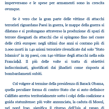
imperversano e le spese per armamenti sono in crescita
ovunque.
Se è vero che la gran parte delle vittime di attacchi
terroristi riguardano Paesi in guerra, le mappe della guerra si
dilatano e si prolungano attraverso la produzione di spazi di
terrore disegnati da attacchi che si spingono fino nel cuore
delle città europee: negli ultimi due anni si contano più di
2.000 morti in 140 azioni terroriste rivendicate dal solo “Stato
Islamico” in 29 paesi, con 240 vittime degli attacchi nella sola
Francia
. Il più delle volte si tratta di obiettivi
[1]
indiscriminati, giustificati dai jihadisti come risposta ai
bombardamenti subiti.
Col volgere al termine della presidenza di Barack Obama,
quella peculiare forma di contro-Stato che si auto-definisce
Califfato arretra territorialmente sotto i colpi della coalizione a
guida statunitense: più volte annunciata, la caduta di Mosul,
nel nord Iraq, significa il ritorno dell’Isis al rango di