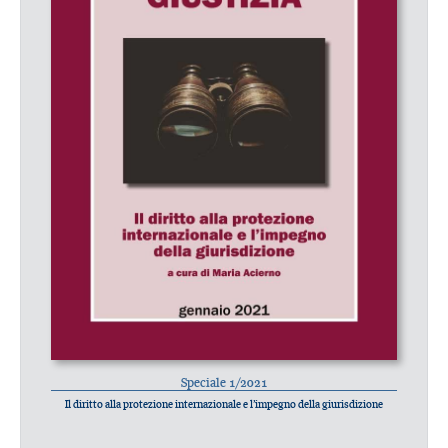
Speciale 1/2021
Il diritto alla protezione internazionale e l’impegno della giurisdizione