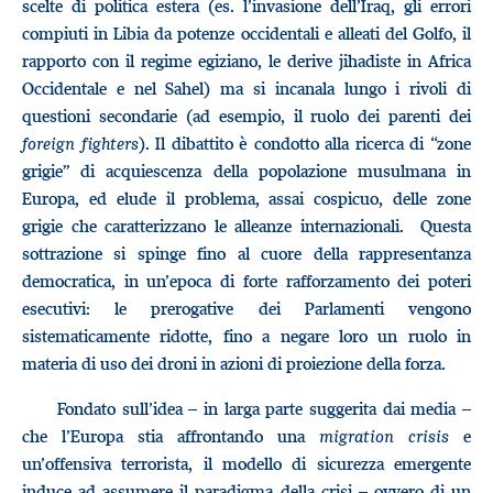
scelte di politica estera (es. l’invasione dell’Iraq, gli errori
compiuti in Libia da potenze occidentali e alleati del Golfo, il
rapporto con il regime egiziano, le derive jihadiste in Africa
Occidentale e nel Sahel) ma si incanala lungo i rivoli di
questioni secondarie (ad esempio, il ruolo dei parenti dei
foreign fighters
). Il dibattito è condotto alla ricerca di “zone
grigie” di acquiescenza della popolazione musulmana in
Europa, ed elude il problema, assai cospicuo, delle zone
grigie che caratterizzano le alleanze internazionali. Questa
sottrazione si spinge fino al cuore della rappresentanza
democratica, in un’epoca di forte rafforzamento dei poteri
esecutivi: le prerogative dei Parlamenti vengono
sistematicamente ridotte, fino a negare loro un ruolo in
materia di uso dei droni in azioni di proiezione della forza.
Fondato sull’idea – in larga parte suggerita dai media –
che l’Europa stia affrontando una
migration crisis
e
un’offensiva terrorista, il modello di sicurezza emergente
induce ad assumere il paradigma della crisi – ovvero di un