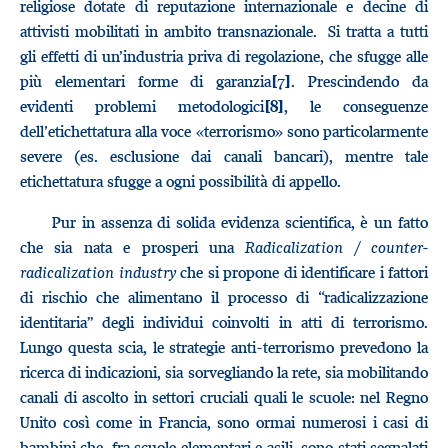
religiose dotate di reputazione internazionale e decine di
attivisti mobilitati in ambito transnazionale. Si tratta a tutti
gli effetti di un’industria priva di regolazione, che sfugge alle
più elementari forme di garanzia
. Prescindendo da
[7]
evidenti problemi metodologici
, le conseguenze
[8]
dell’etichettatura alla voce «terrorismo» sono particolarmente
severe (es. esclusione dai canali bancari), mentre tale
etichettatura sfugge a ogni possibilità di appello.
Pur in assenza di solida evidenza scientifica, è un fatto
che sia nata e prosperi una
Radicalization / counter-
radicalization industry
che si propone di identificare i fattori
di rischio che alimentano il processo di “radicalizzazione
identitaria” degli individui coinvolti in atti di terrorismo.
Lungo questa scia, le strategie anti-terrorismo prevedono la
ricerca di indicazioni, sia sorvegliando la rete, sia mobilitando
canali di ascolto in settori cruciali quali le scuole: nel Regno
Unito così come in Francia, sono ormai numerosi i casi di
bambini che, fra scuole elementari e asili, sono stati segnalati