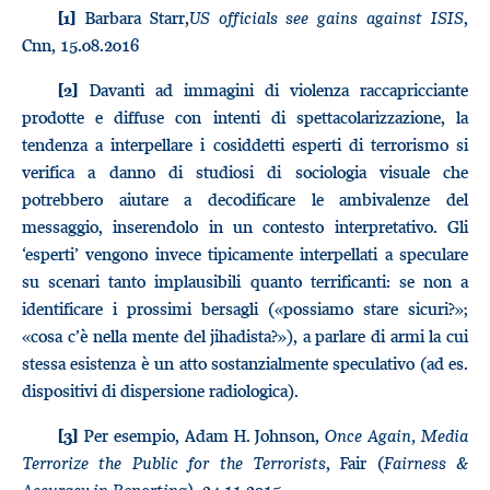
Barbara Starr,
US officials see gains against ISIS
,
[1]
Cnn, 15.08.2016
Davanti ad immagini di violenza raccapricciante
[2]
prodotte e diffuse con intenti di spettacolarizzazione, la
tendenza a interpellare i cosiddetti esperti di terrorismo si
verifica a danno di studiosi di sociologia visuale che
potrebbero aiutare a decodificare le ambivalenze del
messaggio, inserendolo in un contesto interpretativo. Gli
‘esperti’ vengono invece tipicamente interpellati a speculare
su scenari tanto implausibili quanto terrificanti: se non a
identificare i prossimi bersagli («possiamo stare sicuri?»;
«cosa c’è nella mente del jihadista?»), a parlare di armi la cui
stessa esistenza è un atto sostanzialmente speculativo (ad es.
dispositivi di dispersione radiologica).
Per esempio, Adam H. Johnson,
Once Again, Media
[3]
Terrorize the Public for the Terrorists
, Fair (
Fairness &