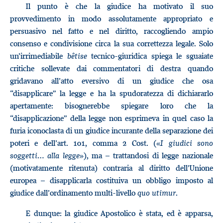
Il punto è che la giudice ha motivato il suo
provvedimento in modo assolutamente appropriato e
persuasivo nel fatto e nel diritto, raccogliendo ampio
consenso e condivisione circa la sua correttezza legale. Solo
un’irrimediabile
bêtise
tecnico-giuridica spiega le sguaiate
critiche sollevate dai commentatori di destra quando
gridavano all’atto eversivo di un giudice che osa
“disapplicare” la legge e ha la spudoratezza di dichiararlo
apertamente: bisognerebbe spiegare loro che la
“disapplicazione” della legge non esprimeva in quel caso la
furia iconoclasta di un giudice incurante della separazione dei
poteri e dell’art. 101, comma 2 Cost. («
I giudici sono
soggetti… alla legge
»), ma – trattandosi di legge nazionale
(motivatamente ritenuta) contraria al diritto dell’Unione
europea – disapplicarla costituiva un obbligo imposto al
giudice dall’ordinamento multi-livello
quo utimur
.
E dunque: la giudice Apostolico è stata, ed è apparsa,