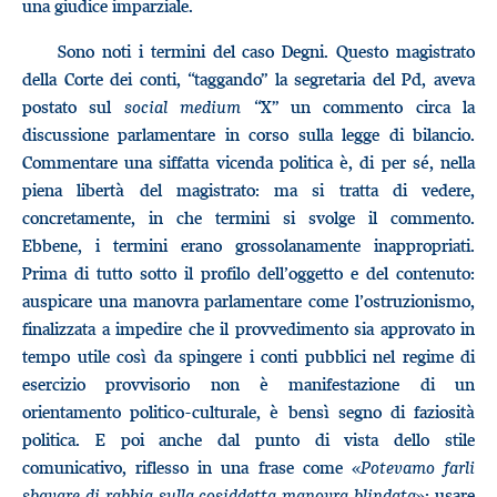
una giudice imparziale.
Sono noti i termini del caso Degni. Questo magistrato
della Corte dei conti, “taggando” la segretaria del Pd, aveva
postato sul
social medium
“X” un commento circa la
discussione parlamentare in corso sulla legge di bilancio.
Commentare una siffatta vicenda politica è, di per sé, nella
piena libertà del magistrato: ma si tratta di vedere,
concretamente, in che termini si svolge il commento.
Ebbene, i termini erano grossolanamente inappropriati.
Prima di tutto sotto il profilo dell’oggetto e del contenuto:
auspicare una manovra parlamentare come l’ostruzionismo,
finalizzata a impedire che il provvedimento sia approvato in
tempo utile così da spingere i conti pubblici nel regime di
esercizio provvisorio non è manifestazione di un
orientamento politico-culturale, è bensì segno di faziosità
politica. E poi anche dal punto di vista dello stile
comunicativo, riflesso in una frase come «
Potevamo farli
sbavare di rabbia sulla cosiddetta manovra blindata
»: usare