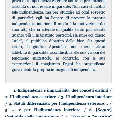
privo di indipendenza esteriore soffre la presunzione
assoluta di non essere imparziale. Non così chi abbia
tale indipendenza: ma per sfuggire ad ogni sospetto
di parzialità egli ha l’onere di provare la propria
indipendenza interiore. Il modo è la motivazione dei
suoi atti, che si attende di qualità tanto più elevata
quanto più il magistrato partecipi, sia pure col giusto
“stile”, al pubblico dibattito delle idee. Su questi
criteri, la giudice Apostolico non merita alcun
addebito di parzialità riconducibile alle sue visioni del
fenomeno migratorio; al contrario, con le sue
esternazioni il magistrato Degni ha pregiudicato
gravemente la propria immagine di indipendenza.
1. Indipendenza e imparzialità: due concetti distinti /
2. L’indipendenza esteriore / 3. L’indipendenza interiore
/ 4. Statuti differenziati: per l’indipendenza esteriore… /
5. … e per l’indipendenza interiore / 6. [
Segue
]
Centralità della motivazione / 7. “Essere” e “apparire”