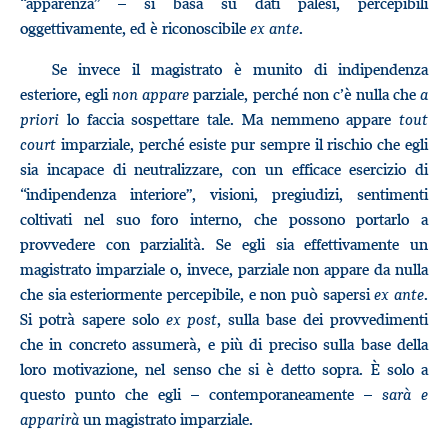
“apparenza” – si basa su dati palesi, percepibili
oggettivamente, ed è riconoscibile
ex ante
.
Se invece il magistrato è munito di indipendenza
esteriore, egli
non appare
parziale, perché non c’è nulla che
a
priori
lo faccia sospettare tale. Ma nemmeno appare
tout
court
imparziale, perché esiste pur sempre il rischio che egli
sia incapace di neutralizzare, con un efficace esercizio di
“indipendenza interiore”, visioni, pregiudizi, sentimenti
coltivati nel suo foro interno, che possono portarlo a
provvedere con parzialità. Se egli sia effettivamente un
magistrato imparziale o, invece, parziale non appare da nulla
che sia esteriormente percepibile, e non può sapersi
ex ante
.
Si potrà sapere solo
ex post
, sulla base dei provvedimenti
che in concreto assumerà, e più di preciso sulla base della
loro motivazione, nel senso che si è detto sopra. È solo a
questo punto che egli – contemporaneamente –
sarà e
apparirà
un magistrato imparziale.