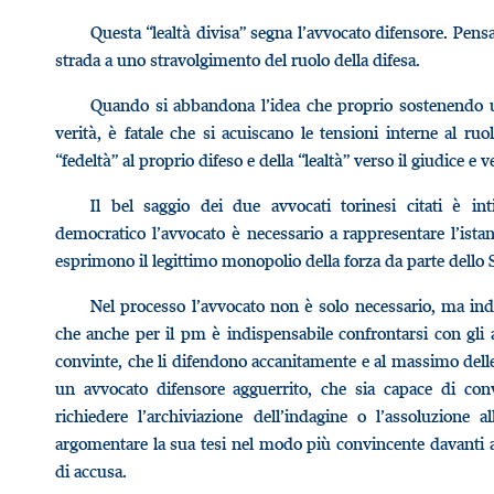
Questa “lealtà divisa” segna l’avvocato difensore. Pens
strada a uno stravolgimento del ruolo della difesa.
Quando si abbandona l’idea che proprio sostenendo uni
verità, è fatale che si acuiscano le tensioni interne al ruol
“fedeltà” al proprio difeso e della “lealtà” verso il giudice e 
Il bel saggio dei due avvocati torinesi citati è int
democratico l’avvocato è necessario a rappresentare l’istanz
esprimono il legittimo monopolio della forza da parte dello St
Nel processo l’avvocato non è solo necessario, ma ind
che anche per il pm è indispensabile confrontarsi con gli
convinte, che li difendono accanitamente e al massimo delle 
un avvocato difensore agguerrito, che sia capace di conv
richiedere l’archiviazione dell’indagine o l’assoluzione
argomentare la sua tesi nel modo più convincente davanti 
di accusa.