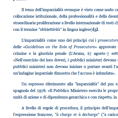
Il tema dell’imparzialità ovunque è visto come nodo cent
collocazione istituzionale, della professionalità e della deo
straordinaria proliferazione a livello internazionale di testi 
con il termine “obbiettività” in lingua inglese)
.
[5]
L’imparzialità come uno dei principi cui i
prosecuto
delle «
Guidelines on the Role of Prosecutors
» approvate 
crimine e la giustizia penale (L’Avana, 27 agosto-7 se
«Nell’esercizio dei loro doveri, i pubblici ministeri devono
pubblici ministeri non devono iniziare o portare avanti l
un’indagine imparziale dimostra che l’accusa è infondata».
Un espresso riferimento alla “imparzialità” del pm s
spagnola del 1978: «Il Pubblico Ministero esercita le prop
unità di azione e di dipendenza gerarchica e con rispetto, in o
A livello di regole di procedura, il principio dell’im
l’espressione francese, “
à charge et à decharge
” (“a caric