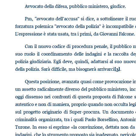
Avvocato della difesa, pubblico ministero, giudice.
Pm, “avvocato dell’accusa” si dice, a sottolineare il ru
forzatura polemica “avvocato della polizia” è incompatibile c
L’espressione è stata usata, tra i primi, da Giovanni Falcone.
Con il nuovo codice di procedura penale, il pubblico m
suo ruolo il coordinamento delle indagini e la raccolta de
polizia giudiziaria. Egli deve, quindi, adattarsi al suo nuo
della polizia. Sarà difficile, ma bisognerà arrivarci
.
[3]
Questa posizione, avanzata quasi come provocazione in
un assetto radicalmente diverso del pubblico ministero, inc
oggi dissenso nei confronti di questa proposta di Falcone 
autentico e non di maniera, proprio quando non occulta legitti
sul progetto originario di Super-procura. Un documento cr
criminalità organizzata, tra i quali Paolo Borsellino, Anto
Turone. In esso si esprime «la convinzione, dettata non da d
indagini, che lo strumento proposto sia inadeguato, perico