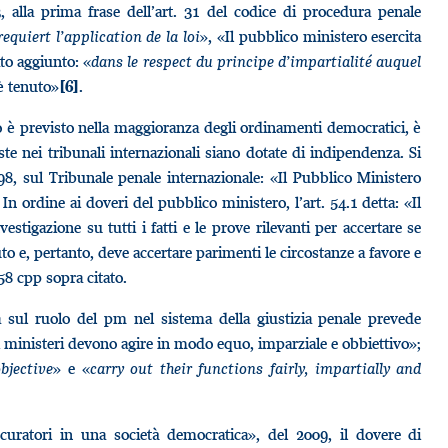
 alla prima frase dell’art. 31 del codice di procedura penale
equiert l’application de la loi
», «Il pubblico ministero esercita
ato aggiunto: «
dans le respect du principe d’impartialité auquel
 è tenuto»
.
[6]
 è previsto nella maggioranza degli ordinamenti democratici, è
ste nei tribunali internazionali siano dotate di indipendenza. Si
98, sul Tribunale penale internazionale: «Il Pubblico Ministero
In ordine ai doveri del pubblico ministero, l’art. 54.1 detta: «Il
nvestigazione su tutti i fatti e le prove rilevanti per accertare se
to e, pertanto, deve accertare parimenti le circostanze a favore e
58 cpp sopra citato.
sul ruolo del pm nel sistema della giustizia penale prevede
ci ministeri devono agire in modo equo, imparziale e obbiettivo»;
bjective
» e «
carry out their functions fairly, impartially and
curatori in una società democratica», del 2009, il dovere di