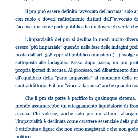
Il pm può essere definito “avvocato dell’accusa” solo a p
con ruolo e doveri radicalmente distinti dall’“avvocato d
l’accusa, ma come parte pubblica ha un dovere di verità che 
L’imparzialità del pm si declina in modi molto divers
essere “più imparziale” quando nella fase delle indagini preli
posta dall’art. 358 cpp: «Il pubblico ministero (…) svolge a
sottoposta alle indagini». Passo dopo passo, un pm profe
propria ipotesi di accusa. Al processo, nel dibattimento dinan
all’equilibrio della “parte imparziale” al momento della re
contraddittorio. E il pm “vincerà la causa” anche quando foss
Che il pm sia parte è pacifico in qualunque sistema,
mondo assumerebbe un atteggiamento liquidatorio di fronte a
accusa. Chi volesse, anche solo per un attimo, allargare
l’imparzialità è declinata come carattere essenziale della p
è attribuita a figure che non sono magistrati e che non god
politico.