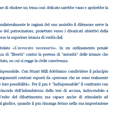
are di eludere un tema così delicato sarebbe vano e aprirebbe la
lateralmente le ragioni del suo assistito il difensore serve la
o del patrocinatore, proiettato verso i divaricati obiettivi della
verso la superiore istanza di verità»
.
[2]
itolato «
L’avvocato necessario
». In un ordinamento penale
a di “libertà” contro la pretesa di “autorità” delle istanze che
ato, su cui si regge la civile convivenza.
ispensabile. Con Stuart Mill dobbiamo condividere il principio
 argomenti contrari esposti da «persone che ne sono realmente
loro possibilità». Per il pm è “indispensabile” il confronto con
incerlo dell’infondatezza della tesi di accusa, inducendolo a
 all’esito del dibattimento; ma capace anche di stimolarlo ad
al giudice, quando il pm rimanga fermo nella sua impostazione