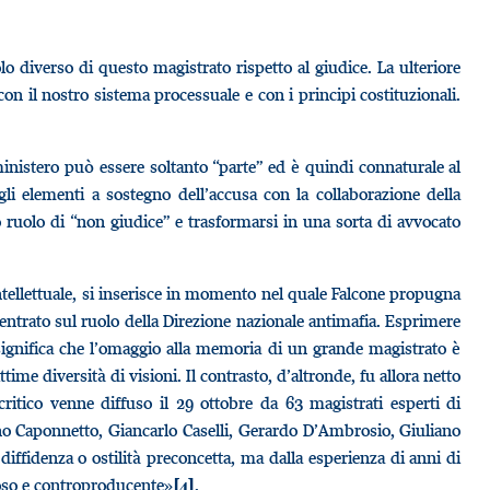
olo diverso di questo magistrato rispetto al giudice. La ulteriore
on il nostro sistema processuale e con i principi costituzionali.
inistero può essere soltanto “parte” ed è quindi connaturale al
gli elementi a sostegno dell’accusa con la collaborazione della
vo ruolo di “non giudice” e trasformarsi in una sorta di avvocato
tellettuale, si inserisce in momento nel quale Falcone propugna
entrato sul ruolo della Direzione nazionale antimafia. Esprimere
significa che l’omaggio alla memoria di un grande magistrato è
me diversità di visioni. Il contrasto, d’altronde, fu allora netto
itico venne diffuso il 29 ottobre da 63 magistrati esperti di
nino Caponnetto, Giancarlo Caselli, Gerardo D’Ambrosio, Giuliano
iffidenza o ostilità preconcetta, ma dalla esperienza di anni di
loso e controproducente»
.
[4]