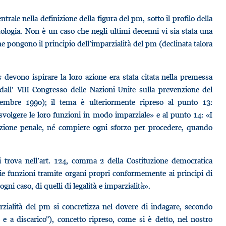
rale nella definizione della figura del pm, sotto il profilo della
ntologia. Non è un caso che negli ultimi decenni vi sia stata una
che pongono il principio dell’imparzialità del pm (declinata talora
rs
devono ispirare la loro azione era stata citata nella premessa
dall’ VIII Congresso delle Nazioni Unite sulla prevenzione del
ttembre 1990); il tema è ulteriormente ripreso al punto 13:
 svolgere le loro funzioni in modo imparziale» e al punto 14: «I
’azione penale, né compiere ogni sforzo per procedere, quando
i trova nell’art. 124, comma 2 della Costituzione democratica
rie funzioni tramite organi propri conformemente ai principi di
gni caso, di quelli di legalità e imparzialità».
parzialità del pm si concretizza nel dovere di indagare, secondo
o e a discarico”), concetto ripreso, come si è detto, nel nostro