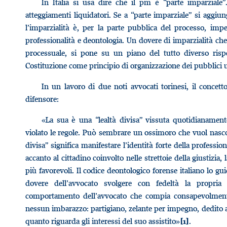
In Italia si usa dire che il pm è “parte imparziale”
atteggiamenti liquidatori. Se a “parte imparziale” si aggiun
l’imparzialità è, per la parte pubblica del processo, imper
professionalità e deontologia. Un dovere di imparzialità ch
processuale, si pone su un piano del tutto diverso rispe
Costituzione come principio di organizzazione dei pubblici uf
In un lavoro di due noti avvocati torinesi, il concett
difensore:
«La sua è una “lealtà divisa” vissuta quotidianament
violato le regole. Può sembrare un ossimoro che vuol nasco
divisa” significa manifestare l’identità forte della professi
accanto al cittadino coinvolto nelle strettoie della giustizia, 
più favorevoli. Il codice deontologico forense italiano lo gui
dovere dell’avvocato svolgere con fedeltà la propria at
comportamento dell’avvocato che compia consapevolmente a
nessun imbarazzo: partigiano, zelante per impegno, dedito all
quanto riguarda gli interessi del suo assistito»
.
[1]