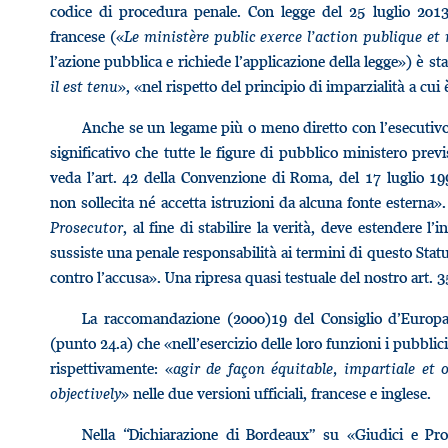
codice di procedura penale. Con legge del 25 luglio 2013,
francese («
Le ministère public exerce l’action publique et r
l’azione pubblica e richiede l’applicazione della legge») è st
il est tenu
», «nel rispetto del principio di imparzialità a cui
Anche se un legame più o meno diretto con l’esecutivo
significativo che tutte le figure di pubblico ministero previ
veda l’art. 42 della Convenzione di Roma, del 17 luglio 19
non sollecita né accetta istruzioni da alcuna fonte esterna». 
Prosecutor
, al fine di stabilire la verità, deve estendere l’i
sussiste una penale responsabilità ai termini di questo Statu
contro l’accusa». Una ripresa quasi testuale del nostro art. 3
La raccomandazione (2000)19 del Consiglio d’Europa 
(punto 24.a) che «nell’esercizio delle loro funzioni i pubbli
rispettivamente: «
agir de façon équitable, impartiale et o
objectively
» nelle due versioni ufficiali, francese e inglese.
Nella “Dichiarazione di Bordeaux” su «Giudici e Pro