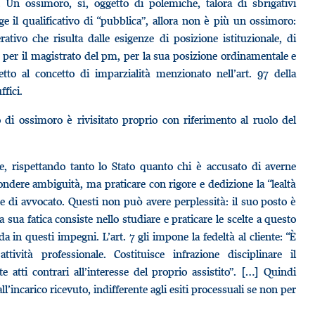
. Un ossimoro, sì, oggetto di polemiche, talora di sbrigativi
ge il qualificativo di “pubblica”, allora non è più un ossimoro:
ativo che risulta dalle esigenze di posizione istituzionale, di
e per il magistrato del pm, per la sua posizione ordinamentale e
tto al concetto di imparzialità menzionato nell’art. 97 della
fici.
o di ossimoro è rivisitato proprio con riferimento al ruolo del
e, rispettando tanto lo Stato quanto chi è accusato di averne
ndere ambiguità, ma praticare con rigore e dedizione la “lealtà
one di avvocato. Questi non può avere perplessità: il suo posto è
la sua fatica consiste nello studiare e praticare le scelte a questo
da in questi impegni. L’art. 7 gli impone la fedeltà al cliente: “È
tività professionale. Costituisce infrazione disciplinare il
tti contrari all’interesse del proprio assistito”. […] Quindi
’incarico ricevuto, indifferente agli esiti processuali se non per