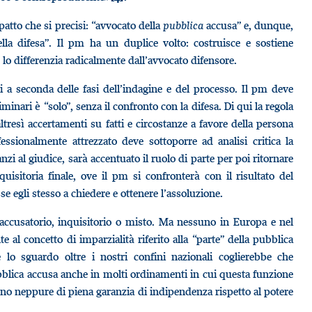
atto che si precisi: “avvocato della
pubblica
accusa” e, dunque,
ella difesa”. Il pm ha un duplice volto: costruisce e sostiene
lo differenzia radicalmente dall’avvocato difensore.
i a seconda delle fasi dell’indagine e del processo. Il pm deve
minari è “solo”, senza il confronto con la difesa. Di qui la regola
ltresì accertamenti su fatti e circostanze a favore della persona
ssionalmente attrezzato deve sottoporre ad analisi critica la
zi al giudice, sarà accentuato il ruolo di parte per poi ritornare
quisitoria finale, ove il pm si confronterà con il risultato del
e egli stesso a chiedere e ottenere l’assoluzione.
 accusatorio, inquisitorio o misto. Ma nessuno in Europa e nel
l concetto di imparzialità riferito alla “parte” della pubblica
 lo sguardo oltre i nostri confini nazionali coglierebbe che
ubblica accusa anche in molti ordinamenti in cui questa funzione
ono neppure di piena garanzia di indipendenza rispetto al potere