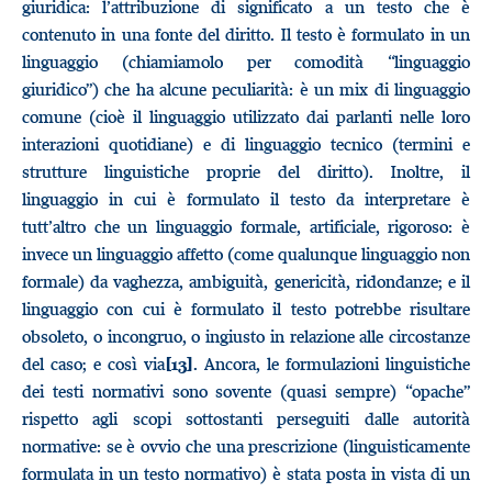
giuridica: l’attribuzione di significato a un testo che è
contenuto in una fonte del diritto. Il testo è formulato in un
linguaggio (chiamiamolo per comodità “linguaggio
giuridico”) che ha alcune peculiarità: è un mix di linguaggio
comune (cioè il linguaggio utilizzato dai parlanti nelle loro
interazioni quotidiane) e di linguaggio tecnico (termini e
strutture linguistiche proprie del diritto). Inoltre, il
linguaggio in cui è formulato il testo da interpretare è
tutt’altro che un linguaggio formale, artificiale, rigoroso: è
invece un linguaggio affetto (come qualunque linguaggio non
formale) da vaghezza, ambiguità, genericità, ridondanze; e il
linguaggio con cui è formulato il testo potrebbe risultare
obsoleto, o incongruo, o ingiusto in relazione alle circostanze
del caso; e così via
. Ancora, le formulazioni linguistiche
[13]
dei testi normativi sono sovente (quasi sempre) “opache”
rispetto agli scopi sottostanti perseguiti dalle autorità
normative: se è ovvio che una prescrizione (linguisticamente
formulata in un testo normativo) è stata posta in vista di un