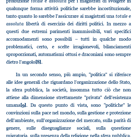
proibizione
totale
e
assoluta
per i magistrati di svolgere in
qualunque forma attività politiche sarebbe incostituzionale,
tanto quanto lo sarebbe l’assicurare ai magistrati una
totale
e
assoluta
libertà di esercizio dei diritti politici. In mezzo a
questi due estremi parimenti inammissibili, vari specifici
accomodamenti sono possibili – tutti in qualche modo
problematici, certo, e scelte irragionevoli, bilanciamenti
sproporzionati, automatismi ottusi e draconiani sono sempre
dietro l’angolo
.
[8]
In un secondo senso, più ampio, “politica” si riferisce
alle idee generali che riguardano l’organizzazione dello Stato,
la sfera pubblica, la società, insomma tutto ciò che non
attiene alla dimensione strettamente “privata” dell’esistenza
umana
. Da questo punto di vista, sono “politiche” le
[9]
convinzioni sulla pace nel mondo, sulla gestione e protezione
dell’ambiente, sull’organizzazione del mercato, sulla parità di
genere, sulle diseguaglianze sociali, sulla questione
migratoria, sulla presenza della religione nella sfera pubblica,