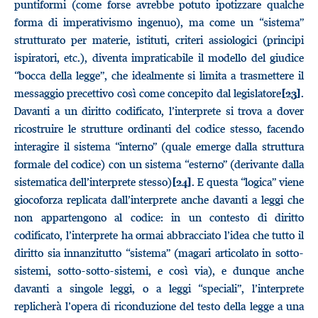
puntiformi (come forse avrebbe potuto ipotizzare qualche
forma di imperativismo ingenuo), ma come un “sistema”
strutturato per materie, istituti, criteri assiologici (principi
ispiratori, etc.), diventa impraticabile il modello del giudice
“bocca della legge”, che idealmente si limita a trasmettere il
messaggio precettivo così come concepito dal legislatore
.
[23]
Davanti a un diritto codificato, l’interprete si trova a dover
ricostruire le strutture ordinanti del codice stesso, facendo
interagire il sistema “interno” (quale emerge dalla struttura
formale del codice) con un sistema “esterno” (derivante dalla
sistematica dell’interprete stesso)
. E questa “logica” viene
[24]
giocoforza replicata dall’interprete anche davanti a leggi che
non appartengono al codice: in un contesto di diritto
codificato, l’interprete ha ormai abbracciato l’idea che tutto il
diritto sia innanzitutto “sistema” (magari articolato in sotto-
sistemi, sotto-sotto-sistemi, e così via), e dunque anche
davanti a singole leggi, o a leggi “speciali”, l’interprete
replicherà l’opera di riconduzione del testo della legge a una