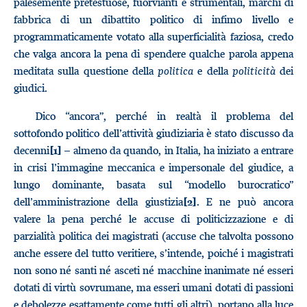
palesemente pretestuose, fuorvianti e strumentali, marchi di
fabbrica di un dibattito politico di infimo livello e
programmaticamente votato alla superficialità faziosa, credo
che valga ancora la pena di spendere qualche parola appena
meditata sulla questione della
politica
e della
politicità
dei
giudici.
Dico “ancora”, perché in realtà il problema del
sottofondo politico dell’attività giudiziaria è stato discusso da
decenni
– almeno da quando, in Italia, ha iniziato a entrare
[1]
in crisi l’immagine meccanica e impersonale del giudice, a
lungo dominante, basata sul “modello burocratico”
dell’amministrazione della giustizia
. E ne può ancora
[2]
valere la pena perché le accuse di politicizzazione e di
parzialità politica dei magistrati (accuse che talvolta possono
anche essere del tutto veritiere, s’intende, poiché i magistrati
non sono né santi né asceti né macchine inanimate né esseri
dotati di virtù sovrumane, ma esseri umani dotati di passioni
e debolezze esattamente come tutti gli altri), portano alla luce