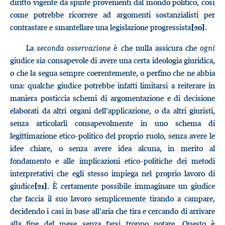
diritto vigente da spinte provenienti dal mondo politico, così
come potrebbe ricorrere ad argomenti sostanzialisti per
contrastare e smantellare una legislazione progressista
.
[20]
La
seconda osservazione
è che nulla assicura che
ogni
giudice sia consapevole di avere una certa ideologia giuridica,
o che la segua sempre coerentemente, o perfino che ne abbia
una: qualche giudice potrebbe infatti limitarsi a reiterare in
maniera posticcia schemi di argomentazione e di decisione
elaborati da altri organi dell’applicazione, o da altri giuristi,
senza articolarli consapevolmente in uno schema di
legittimazione etico-politico del proprio ruolo, senza avere le
idee chiare, o senza avere idea alcuna, in merito al
fondamento e alle implicazioni etico-politiche dei metodi
interpretativi che egli stesso impiega nel proprio lavoro di
giudice
. È certamente possibile immaginare un giudice
[21]
che faccia il suo lavoro semplicemente tirando a campare,
decidendo i casi in base all’aria che tira e cercando di arrivare
alla fine del mese senza farsi troppo notare. Questo è