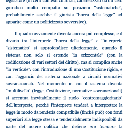
legislatore (in certi contesti culturali, caratterizzati da un ceto
giuridico molto compatto su posizioni “sistematiche”,
probabilmente sarebbe il giurista “bocca della legge” ad
apparire come un politicizzato sovversivo).
Il quadro ovviamente diventa ancora più complesso, e il
divario tra l’interprete “bocca della legge” e l’interprete
“sistematico” si approfondisce ulteriormente, quando il
sistema non solo si estende “in orizzontale” (con la
codificazione di vari settori del diritto), ma si complica anche
“in verticale”: con l’introduzione di una Costituzione rigida, e
con l’aggancio del sistema nazionale a circuiti normativi
sovranazionali. Nel momento in cui il sistema diventa
“multilivello” (legge, Costituzione, normative sovranazionali)
si accentua inevitabilmente il ruolo “contromaggioritario”
dell’interprete, perché l’interprete tenderà a interpretare la
legge in modo da renderla compatibile (finché può) con fonti
superiori alla legge stessa e tendenzialmente indisponibili da
parte del potere politico che detiene
pro tempore
la