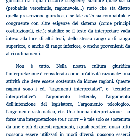
giuridici tra i quali occorre scegliere); stabilire quale sia la
(probabile verosimile, ragionevole…)
ratio
che sta dietro
quella prescrizione giuridica, e se tale
ratio
sia compatibile e
congruente con altre esigenze del sistema (come principi
costituzionali, etc.); stabilire se il testo da interpretare vada
inteso alla luce di altri testi, dello stesso rango o di rango
superiore, o anche di rango inferiore, o anche provenienti da
altri ordinamenti.
Non è tutto. Nella nostra cultura giuridica
l’interpretazione è considerata come un’attività razionale: una
attività che deve essere sostenuta da idonee ragioni. Queste
ragioni sono i cd. “argomenti interpretativi”, o “tecniche
interpretative”: l’argomento letterale, l’argomento
dell’intenzione del legislatore, l’argomento teleologico,
l’argomento sistematico, etc. Una buona interpretazione – o
forse una interpretazione
tout court
– è tale solo se sostenuta
da uno o più di questi argomenti, i quali peraltro, quasi tutti
possono essere utilizzati in modi diversi: possono esserci