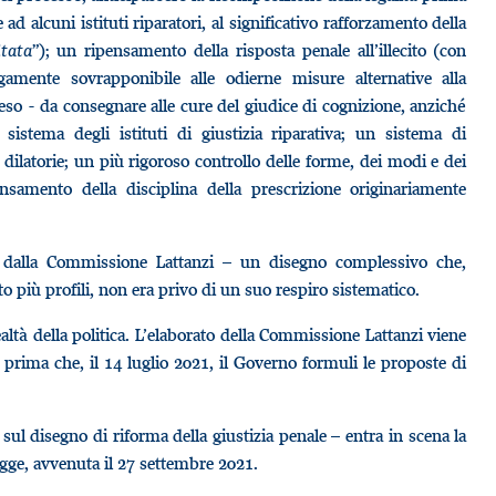
d alcuni istituti riparatori, al significativo rafforzamento della
itata
”); un ripensamento della risposta penale all’illecito (con
rgamente sovrapponibile alle odierne misure alternative alla
eso - da consegnare alle cure del giudice di cognizione, anziché
sistema degli istituti di giustizia riparativa; un sistema di
ilatorie; un più rigoroso controllo delle forme, dei modi e dei
pensamento della disciplina della prescrizione originariamente
o dalla Commissione Lattanzi – un disegno complessivo che,
o più profili, non era privo di un suo respiro sistematico.
ealtà della politica. L’elaborato della Commissione Lattanzi viene
rima che, il 14 luglio 2021, il Governo formuli le proposte di
 sul disegno di riforma della giustizia penale – entra in scena la
legge, avvenuta il 27 settembre 2021.