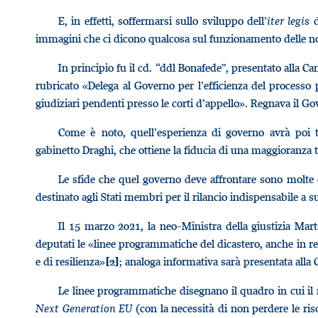
E, in effetti, soffermarsi sullo sviluppo dell’
iter legis
d
immagini che ci dicono qualcosa sul funzionamento delle nos
In principio fu il cd. “ddl Bonafede”, presentato alla
rubricato «Delega al Governo per l’efficienza del processo 
giudiziari pendenti presso le corti d’appello». Regnava il Go
Come è noto, quell’esperienza di governo avrà poi t
gabinetto Draghi, che ottiene la fiducia di una maggioranza 
Le sfide che quel governo deve affrontare sono molte e
destinato agli Stati membri per il rilancio indispensabile a
Il 15 marzo 2021, la neo-Ministra della giustizia Mart
deputati le «linee programmatiche del dicastero, anche in re
e di resilienza»
; analoga informativa sarà presentata alla
[2]
Le linee programmatiche disegnano il quadro in cui il n
Next Generation EU
(con la necessità di non perdere le riso