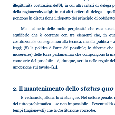
illegittimità costituzionale
; in cui altri criteri di delega
[8]
della ragionevolezza
; in cui altri criteri di delega – quel
[9]
pongono in discussione il rispetto del principio di obbligato
Ma – al netto delle molte perplessità che essa susci
equilibrio che è coerente con tre elementi che, in que
costituzionale consegna non alla tecnica, ma alla politica – a
leggi; (ii) la politica è l’arte del possibile; le riforme ch
incoerenze) delle forze parlamentari che compongono la magg
come arte del possibile – è, dunque, scritta nelle regole de
un’opzione sul tavolo»
.
[11]
2. Il mantenimento dello
status quo
E vediamolo, allora, lo
status quo
. Nel settore penale, 
del tutto problematica – se non impossibile – l’eventualità 
tempi (ragionevoli) che la Costituzione vorrebbe.