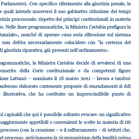
Parlamento). Con specifico riferimento alla giustizia penale, la
 le quali intende muoversi il suo gabinetto: riduzione dei tempi
stizia processuale; rispetto dei principi costituzionali in materia
o. Nelle linee programmatiche, la Ministra Cartabia prefigura la
stanziale», nonché di operare «una seria riflessione sul sistema
a” non debba necessariamente coincidere con “la certezza del
i giustizia riparativa, già presenti nell’ordinamento».
programmatiche, la Ministra Cartabia decide di avvalersi di una
merito della Corte costituzionale e da competenti figure
ssione Lattanzi – nominata il 16 marzo 2021 – lavora a tambur
 ponderoso elaborato contenente proposte di emendamenti al ddl
e illustrativa, che ha costituito un imprescindibile punto di
i capisaldi che qui è possibile soltanto evocare: un significativo
ggiormente appetibili e convenienti le scelte in materia di riti
l processo (con la creazione – o il rafforzamento – di istituti che,
el processo, anticipassero la ricomposizione della legalità prima