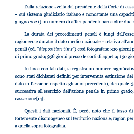
Dalla relazione svolta dal presidente della Corte di ca
– sul sistema giudiziario italiano e nonostante una capacit
giugno 2021) un numero di affari pendenti pari a oltre due 
La durata dei procedimenti penali è lungi dall’esse
ragionevole durata: il dato medio nazionale – relativo all’a
penali (cd. “
disposition time
”) così fotografata: 320 giorni p
di primo grado; 956 giorni presso le corti di appello; 150 gio
In linea con tali dati, si registra un numero significa
sono stati dichiarati definiti per intervenuta estinzione de
dato in flessione rispetto agli anni precedenti), dei quali: 
successiva all’esercizio dell’azione penale in primo grado
cassazione
.
[14]
Questi i dati nazionali. È, però, noto che il tasso di
fortemente disomogeneo sul territorio nazionale; ragion per cu
a quella sopra fotografata.