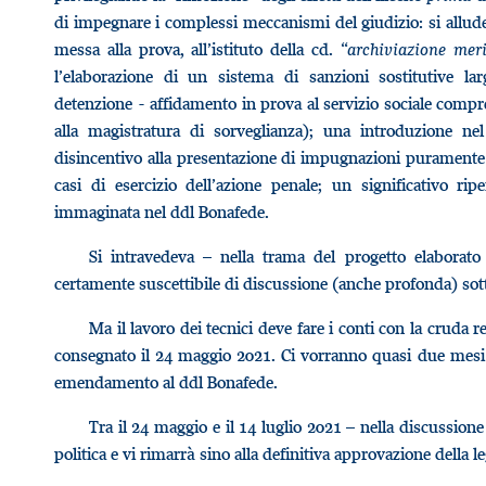
di impegnare i complessi meccanismi del giudizio: si allude a
messa alla prova, all’istituto della cd. “
archiviazione mer
l’elaborazione di un sistema di sanzioni sostitutive la
detenzione - affidamento in prova al servizio sociale compr
alla magistratura di sorveglianza); una introduzione nel 
disincentivo alla presentazione di impugnazioni puramente d
casi di esercizio dell’azione penale; un significativo ri
immaginata nel ddl Bonafede.
Si intravedeva – nella trama del progetto elaborat
certamente suscettibile di discussione (anche profonda) sott
Ma il lavoro dei tecnici deve fare i conti con la cruda r
consegnato il 24 maggio 2021. Ci vorranno quasi due mesi p
emendamento al ddl Bonafede.
Tra il 24 maggio e il 14 luglio 2021 – nella discussione
politica e vi rimarrà sino alla definitiva approvazione della 