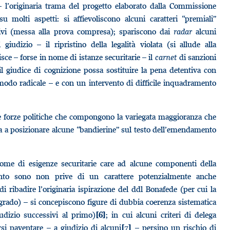
 l’originaria trama del progetto elaborato dalla Commissione
molti aspetti: si affievoliscono alcuni caratteri “premiali”
tivi (messa alla prova compresa); spariscono dai
radar
alcuni
iudizio – il ripristino della legalità violata (si allude alla
olisce – forse in nome di istanze securitarie – il
carnet
di sanzioni
il giudice di cognizione possa sostituire la pena detentiva con
n modo radicale – e con un intervento di difficile inquadramento
lle forze politiche che compongono la variegata maggioranza che
ta a posizionare alcune “bandierine” sul testo dell’emendamento
ome di esigenze securitarie care ad alcune componenti della
mento sono non prive di un carattere potenzialmente anche
di ribadire l’originaria ispirazione del ddl Bonafede (per cui la
grado) – si concepiscono figure di dubbia coerenza sistematica
iudizio successivi al primo)
; in cui alcuni criteri di delega
[6]
rsi paventare – a giudizio di alcuni
– persino un rischio di
[7]