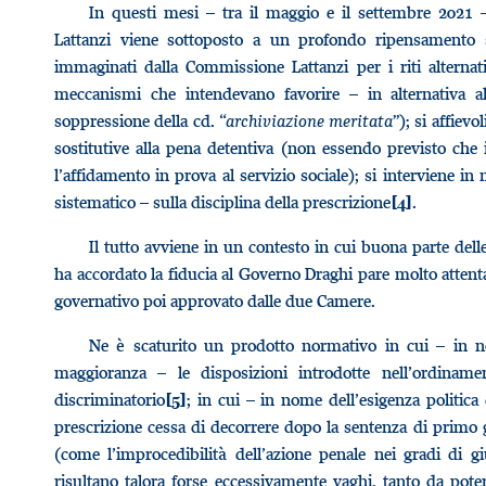
In questi mesi – tra il maggio e il settembre 2021 –
Lattanzi viene sottoposto a un profondo ripensamento su 
immaginati dalla Commissione Lattanzi per i riti alterna
meccanismi che intendevano favorire – in alternativa al g
soppressione della cd. “
archiviazione meritata
”); si affiev
sostitutive alla pena detentiva (non essendo previsto che 
l’affidamento in prova al servizio sociale); si interviene i
sistematico – sulla disciplina della prescrizione
.
[4]
Il tutto avviene in un contesto in cui buona parte de
ha accordato la fiducia al Governo Draghi pare molto atten
governativo poi approvato dalle due Camere.
Ne è scaturito un prodotto normativo in cui – in n
maggioranza – le disposizioni introdotte nell’ordina
discriminatorio
; in cui – in nome dell’esigenza politica 
[5]
prescrizione cessa di decorrere dopo la sentenza di primo 
(come l’improcedibilità dell’azione penale nei gradi di g
risultano talora forse eccessivamente vaghi, tanto da pote