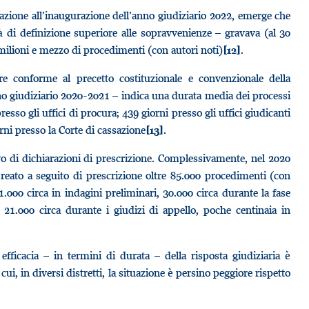
ssazione all’inaugurazione dell’anno giudiziario 2022, emerge che
à di definizione superiore alle sopravvenienze – gravava (al 30
milioni e mezzo di procedimenti (con autori noti)
.
[12]
re conforme al precetto costituzionale e convenzionale della
nno giudiziario 2020-2021 – indica una durata media dei processi
resso gli uffici di procura; 439 giorni presso gli uffici giudicanti
rni presso la Corte di cassazione
.
[13]
tivo di dichiarazioni di prescrizione. Complessivamente, nel 2020
l reato a seguito di prescrizione oltre 85.000 procedimenti (con
31.000 circa in indagini preliminari, 30.000 circa durante la fase
, 21.000 circa durante i giudizi di appello, poche centinaia in
 efficacia – in termini di durata – della risposta giudiziaria è
i, in diversi distretti, la situazione è persino peggiore rispetto