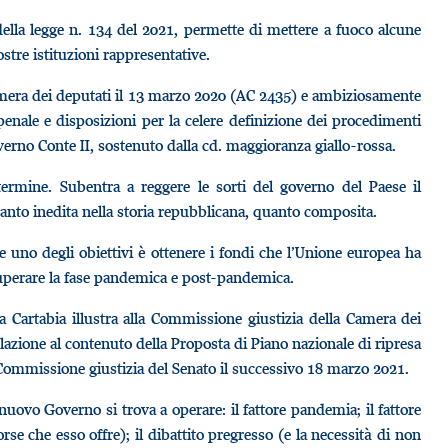
ella legge n. 134 del 2021, permette di mettere a fuoco alcune
tre istituzioni rappresentative.
 Camera dei deputati il 13 marzo 2020 (AC 2435) e ambiziosamente
penale e disposizioni per la celere definizione dei procedimenti
verno Conte II, sostenuto dalla cd. maggioranza giallo-rossa.
ermine. Subentra a reggere le sorti del governo del Paese il
tanto inedita nella storia repubblicana, quanto composita.
 uno degli obiettivi è ottenere i fondi che l’Unione europea ha
 superare la fase pandemica e post-pandemica.
a Cartabia illustra alla Commissione giustizia della Camera dei
lazione al contenuto della Proposta di Piano nazionale di ripresa
 Commissione giustizia del Senato il successivo 18 marzo 2021.
uovo Governo si trova a operare: il fattore pandemia; il fattore
rse che esso offre); il dibattito pregresso (e la necessità di non