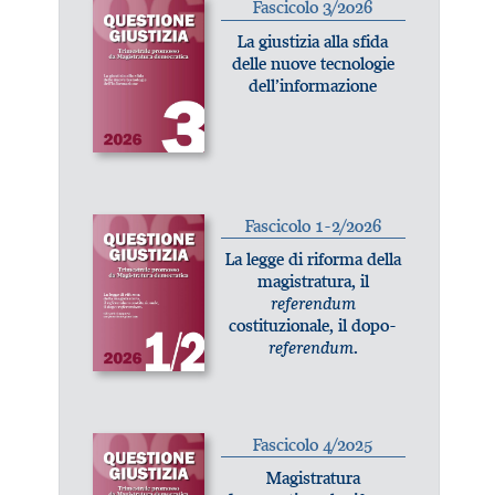
Fascicolo 3/2026
La giustizia alla sfida
delle nuove tecnologie
dell’informazione
Fascicolo 1-2/2026
La legge di riforma della
magistratura, il
referendum
costituzionale, il dopo-
referendum
.
Fascicolo 4/2025
Magistratura