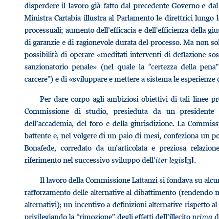
disperdere il lavoro già fatto dal precedente Governo e dal 
Ministra Cartabia illustra al Parlamento le direttrici lungo
processuali; aumento dell’efficacia e dell’efficienza della giu
di garanzie e di ragionevole durata del processo. Ma non sol
possibilità di operare «meditati interventi di deflazione so
sanzionatorio penale» (nel quale la “certezza della pen
carcere”) e di «sviluppare e mettere a sistema le esperienze d
Per dare corpo agli ambiziosi obiettivi di tali linee 
Commissione di studio, presieduta da un presidente e
dell’accademia, del foro e della giurisdizione. La Commi
battente e, nel volgere di un paio di mesi, confeziona un
Bonafede, corredato da un’articolata e preziosa relazion
riferimento nel successivo sviluppo dell’
iter legis
.
[3]
Il lavoro della Commissione Lattanzi si fondava su alcun
rafforzamento delle alternative al dibattimento (rendendo ma
alternativi); un incentivo a definizioni alternative rispetto a
privilegiando la “rimozione” degli effetti dell’illecito
prima
d