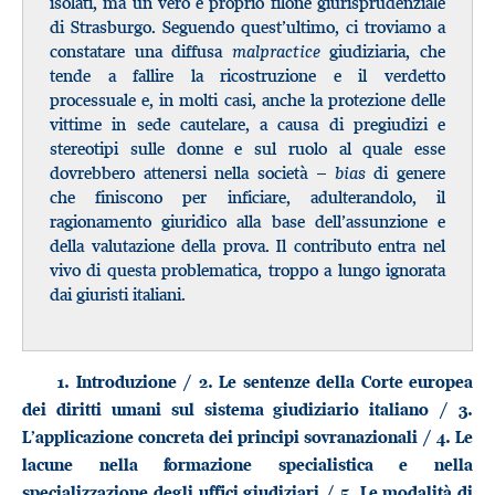
isolati, ma un vero e proprio filone giurisprudenziale
di Strasburgo. Seguendo quest’ultimo, ci troviamo a
constatare una diffusa
malpractice
giudiziaria, che
tende a fallire la ricostruzione e il verdetto
processuale e, in molti casi, anche la protezione delle
vittime in sede cautelare, a causa di pregiudizi e
stereotipi sulle donne e sul ruolo al quale esse
dovrebbero attenersi nella società –
bias
di genere
che finiscono per inficiare, adulterandolo, il
ragionamento giuridico alla base dell’assunzione e
della valutazione della prova. Il contributo entra nel
vivo di questa problematica, troppo a lungo ignorata
dai giuristi italiani.
1. Introduzione / 2. Le sentenze della Corte europea
dei diritti umani sul sistema giudiziario italiano / 3.
L’applicazione concreta dei principi sovranazionali / 4. Le
lacune nella formazione specialistica e nella
specializzazione degli uffici giudiziari / 5. Le modalità di