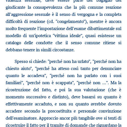
violenza sessuale, deve essere parte del bagaglio del
giudicante la consapevolezza che la più comune reazione
all’aggressione sessuale è il senso di vergogna e la completa
difficoltà di reazione (cd. “congelamento”), mentre è ancora
molto frequente l’impostazione dell’esame dibattimentale sul
modello di un’ipotetica “vittima ideale”, quasi esistesse un
catalogo delle condotte che il senso comune ritiene si
debbano tenere in simili circostanze.
Spesso si chiede: “perché non ha urlato”, “perché non ha
chiesto aiuto”, “perché ha atteso così tanto per denunciare
quanto le accadeva”, “perché non ha parlato con i suoi
familiari”, “perché non è scappata”, “perché non …”. Ma la
ricostruzione del fatto, e poi la sua valutazione (che è
momento successivo e distinto), deve basarsi su quanto è
effettivamente accaduto, e non su quanto avrebbe dovuto
accadere secondo la precostituita e personale convinzione
dell’esaminatore. Approccio ancor più tangibile ove si tenti di
ricostruire il fatto per il tramite di domande che riguardano la