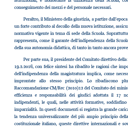
istituzionali, e nonostante la diffidenza della Scuola, c
conseguimento dei mezzi e del personale necessari.
Peraltro, il Ministero della giustizia, a partire dall’epoc
un forte contributo al decollo della nuova istituzione, assicu
normativa vigente in tema di sede della Scuola. Soprattutto, 
rappresenta, come il garante dell’indipendenza della Scuol
della sua autonomia didattica, di tanto in tanto ancora prove
Per parte sua, il presidente del Comitato direttivo della
19.2.2016, con felice sintesi ha ribadito le ragioni che i
dell'indipendenza della magistratura implica, come neces
improntate allo stesso principio. Lo ribadiscono pl
Raccomandazione CM/Rec (2010)12 del Comitato dei ministri
efficienza e responsabilità dei giudici adottata il 17
indipendenti, le quali, nelle attività formative, soddisfin
imparzialità. In questi documenti si registra la grande cari
la tendenza universalizzante del più ampio principio dell
costituzionale italiano, queste direttive internazionali e s