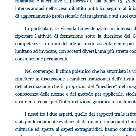
riparativa e alternative al processo e alla pena» (3-5.2.2
intersecandosi nell’acceso dibattito pubblico seguito all’iniz
di aggiornamento professionale dei magistrati e sui suoi carat
In particolare, la vicenda ha evidenziato un intenso d
riportare l’attività di formazione sotto la direzione de
competenze, sì da modellarle in modo asseritamente più co
limitano ad invocare, con accenti diversi, una più stretta co
consultazione permanente.
Nel contempo, il clima polemico che ha attorniato la vic
rimettere in discussione i caratteri tradizionali dell’attivit
dell’affermazione che il
proprium
del “mestiere” del magis
conoscenza delle norme e del metodo per applicarle, sicch
strumenti tecnici per l’interpretazione giuridica formalmen
I nessi tra i due aspetti, quello dei rapporti tra le ist
stati poi lucidamente evidenziati da quanti, rimarcando l’i
culturale ed aperta ai saperi extragiuridici, hanno conclus