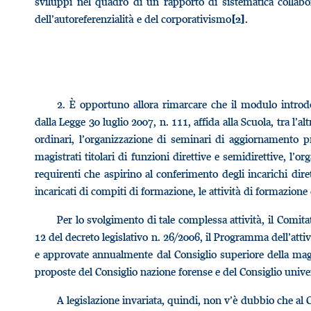
sviluppi nel quadro di un rapporto di sistematica collabor
dell’autoreferenzialità e del corporativismo
.
[2]
2.
È opportuno allora rimarcare che il modulo introdot
dalla Legge 30 luglio 2007, n. 111, affida alla Scuola, tra l’
ordinari, l’organizzazione di seminari di aggiornamento p
magistrati titolari di funzioni direttive e semidirettive, l’o
requirenti che aspirino al conferimento degli incarichi dir
incaricati di compiti di formazione, le attività di formazione
Per lo svolgimento di tale complessa attività, il Comitat
12 del decreto legislativo n. 26/2006, il Programma dell’atti
e approvate annualmente dal Consiglio superiore della magis
proposte del Consiglio nazione forense e del Consiglio univer
A legislazione invariata, quindi, non v’è dubbio che al Co