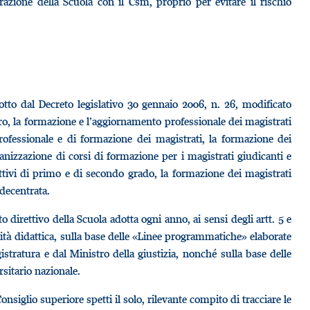
azione della Scuola con il Csm, proprio per evitare il rischio
to dal Decreto legislativo 30 gennaio 2006, n. 26, modificato
altro, la formazione e l’aggiornamento professionale dei magistrati
rofessionale e di formazione dei magistrati, la formazione dei
rganizzazione di corsi di formazione per i magistrati giudicanti e
ettivi di primo e di secondo grado, la formazione dei magistrati
 decentrata.
o direttivo della Scuola adotta ogni anno, ai sensi degli artt. 5 e
vità didattica, sulla base delle «Linee programmatiche» elaborate
tratura e dal Ministro della giustizia, nonché sulla base delle
sitario nazionale.
nsiglio superiore spetti il solo, rilevante compito di tracciare le