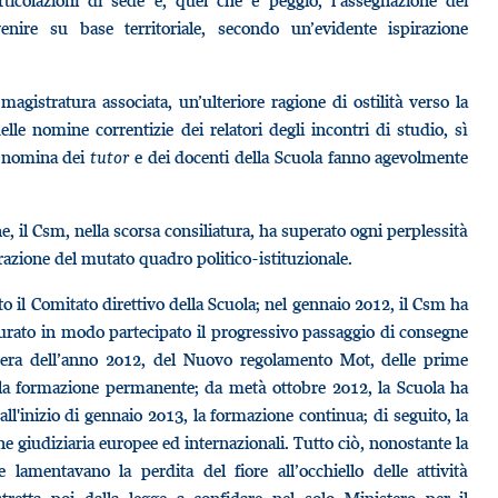
ticolazioni di sede e, quel che è peggio, l’assegnazione dei
enire su base territoriale, secondo un’evidente ispirazione
agistratura associata, un’ulteriore ragione di ostilità verso la
delle nomine correntizie dei relatori degli incontri di studio, sì
di nomina dei
tutor
e dei docenti della Scuola fanno agevolmente
e, il Csm, nella scorsa consiliatura, ha superato ogni perplessità
razione del mutato quadro politico-istituzionale.
o il Comitato direttivo della Scuola; nel gennaio 2012, il Csm ha
curato in modo partecipato il progressivo passaggio di consegne
avera dell’anno 2012, del Nuovo regolamento Mot, delle prime
ulla formazione permanente; da metà ottobre 2012, la Scuola ha
all'inizio di gennaio 2013, la formazione continua; di seguito, la
one giudiziaria europee ed internazionali. Tutto ciò, nonostante la
e lamentavano la perdita del fiore all’occhiello delle attività