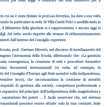
ostretta poi dalla legge a confidare nel solo Ministero per il
a in cui ne è stata titolare la prof.ssa Severino, ha dato a sua volta
rando in particolare la sede di Villa Castel Pulci e modificando la
il Ministero della giustizia si è rappresentato, e ancora oggi si
a
, del tutto sordo rispetto alle istanze di ridimensionamento
[5]
nienti dall’interno del Consiglio superiore.
 Scuola, prof. Gaetano Silvestri, nel discorso di insediamento del
mpongono l’autonomia della Scuola, affermando che: «La garanzia
saria conseguenza, la creazione di enti e procedure formative
urimi documenti internazionali (si veda, ad esempio, la
 del Consiglio d'Europa agli Stati membri sulla indipendenza,
 novembre 2010), che raccomandano la creazione di autorità
o requisiti di apertura alla società, competenza professionale e
ca espansiva del principio dell'indipendenza della magistratura e
a separazione dei poteri … È facile osservare che, nel sistema
ovranazionali possono essere attuate solo in una costante, leale