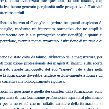
016), hanno evidenziato due questioni, tra loro distinte, che,
iativa, hanno generato perplessità sulle prospettive dell’attività
teri essenziali.
ibattito interno al Consiglio superiore tra quanti auspicano di
l Consiglio, mediante un intervento normativo che ne ampli le
,
nfacente con le sue prerogative costituzionali
e quanti si
[1]
operazione, eventualmente attraverso l'istituzione di un tavolo di
enda è stato colto da taluno, all’interno della magistratura, per
à di formazione professionale dei magistrati italiani, sulla scorta
trato risiede nell’oggetto del suo “sapere”, vale a dire nella
é la formazione dovrebbe tendere esclusivamente a fornire gli
te corretta e metodologicamente rigorosa.
ituzioni in questione e quello dei caratteri della formazione, sono
mportanza di una formazione professionale ispirata al pluralismo
o per la necessità che un siffatto carattere della formazione si