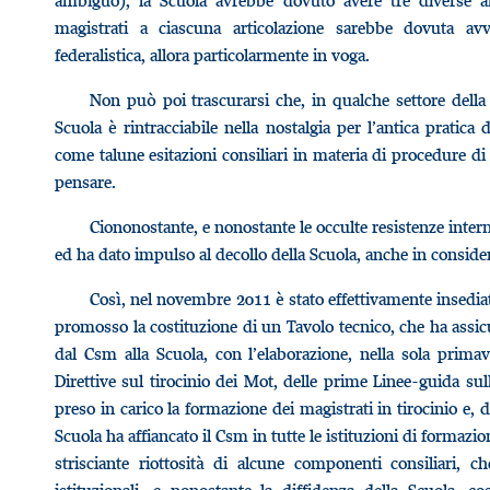
ambiguo), la Scuola avrebbe dovuto avere tre diverse ar
magistrati a ciascuna articolazione sarebbe dovuta avv
federalistica, allora particolarmente in voga.
Non può poi trascurarsi che, in qualche settore della m
Scuola è rintracciabile nella nostalgia per l’antica pratica 
come talune esitazioni consiliari in materia di procedure 
pensare.
Ciononostante, e nonostante le occulte resistenze intern
ed ha dato impulso al decollo della Scuola, anche in conside
Così, nel novembre 2011 è stato effettivamente insediat
promosso la costituzione di un Tavolo tecnico, che ha assi
dal Csm alla Scuola, con l’elaborazione, nella sola prim
Direttive sul tirocinio dei Mot, delle prime Linee-guida s
preso in carico la formazione dei magistrati in tirocinio e, d
Scuola ha affiancato il Csm in tutte le istituzioni di formazi
strisciante riottosità di alcune componenti consiliari, ch