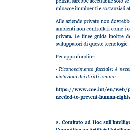
polizia sarebbe accettabile solo s
minacce imminenti e sostanziali a
Alle aziende private non dovrebbe
ambienti non controllati come i c
privata. Le linee guida inoltre 
sviluppatori di queste tecnologie.
Per approfondire:
Riconoscimento facciale: è nec
·
violazioni dei diritti umani:
https://www.coe.int/en/web/port
needed-to-prevent-human-rights
2. Comitato ad Hoc sull’intellig
Committee on Artificial Intellige