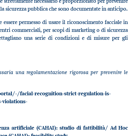
e è strettamente necessario e proporzionato per prevenire
lla sicurezza pubblica che sono documentate in anticipo.
 essere permesso di usare il riconoscimento facciale in
entri commerciali, per scopi di marketing o di sicurezza
dettagliano una serie di condizioni e di misure per gli
essaria una regolamentazione rigorosa per prevenire le
al/-/facial-recognition-strict-regulation-is-
-violations-
enza artificiale (CAHAI): studio di fattibilità/ Ad Hoc
nce (CAHAI): feasibility study