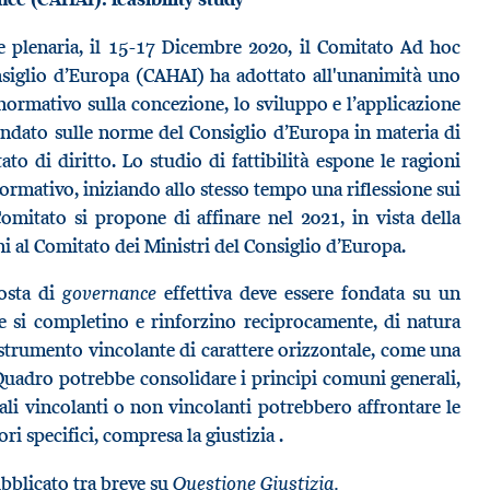
ne plenaria, il 15-17 Dicembre 2020, il Comitato Ad hoc
Consiglio d’Europa (CAHAI) ha adottato all'unanimità uno
 normativo sulla concezione, lo sviluppo e l’applicazione
) fondato sulle norme del Consiglio d’Europa in materia di
ato di diritto. Lo studio di fattibilità espone le ragioni
normativo, iniziando allo stesso tempo una riflessione sui
Comitato si propone di affinare nel 2021, in vista della
i al Comitato dei Ministri del Consiglio d’Europa.
governance
osta di
effettiva deve essere fondata su un
he si completino e rinforzino reciprocamente, di natura
strumento vincolante di carattere orizzontale, come una
adro potrebbe consolidare i principi comuni generali,
ali vincolanti o non vincolanti potrebbero affrontare le
ori specifici, compresa la giustizia .
Questione Giustizia.
ubblicato tra breve su