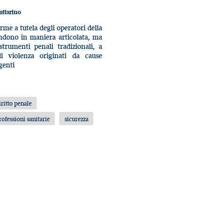
attarino
me a tutela degli operatori della
ondono in maniera articolata, ma
trumenti penali tradizionali, a
i violenza originati da cause
genti
iritto penale
rofessioni sanitarie
sicurezza