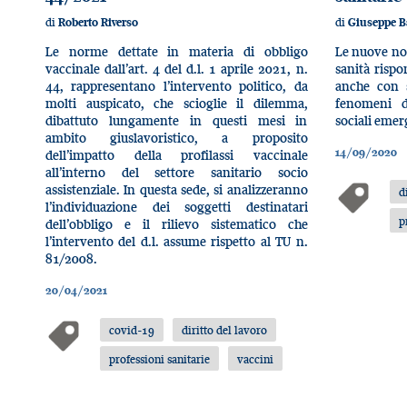
di
di
Roberto Riverso
Giuseppe B
Le norme dettate in materia di obbligo
Le nuove nor
vaccinale dall’art. 4 del d.l. 1 aprile 2021, n.
sanità risp
44, rappresentano l’intervento politico, da
anche con s
molti auspicato, che scioglie il dilemma,
fenomeni d
dibattuto lungamente in questi mesi in
sociali emer
ambito giuslavoristico, a proposito
14/09/2020
dell’impatto della profilassi vaccinale
all’interno del settore sanitario socio
assistenziale. In questa sede, si analizzeranno
d
l’individuazione dei soggetti destinatari
p
dell’obbligo e il rilievo sistematico che
l’intervento del d.l. assume rispetto al TU n.
81/2008.
20/04/2021
covid-19
diritto del lavoro
professioni sanitarie
vaccini