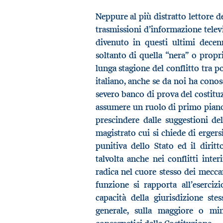
Neppure al più distratto lettore de
trasmissioni d’informazione telev
divenuto in questi ultimi decen
soltanto di quella “nera” o propr
lunga stagione del conflitto tra 
italiano, anche se da noi ha cono
severo banco di prova del costitu
assumere un ruolo di primo piano 
prescindere dalle suggestioni del
magistrato cui si chiede di ergersi
punitiva dello Stato ed il dirit
talvolta anche nei conflitti inter
radica nel cuore stesso dei mecc
funzione si rapporta all’eserciz
capacità della giurisdizione stess
generale, sulla maggiore o mi