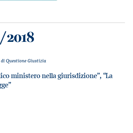
1/2018
e di Questione Giustizia
lico ministero nella giurisdizione”, “La
egge”