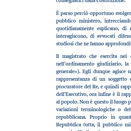
consegnatici dalla Costituzione.
È parso perciò opportuno svolger
pubblico ministero, intrecciand
quotidianamente esplicano, di 
interagiscono, di avvocati difen
studiosi che ne hanno approfondito 
Il magistrato che esercita nei 
nell’ordinamento giudiziario, l
generale»). Egli dunque agisce n
rappresentanza di un soggetto o
procuratore del Re, e quindi rap
dell’Esecutivo, ora infine è il ra
al popolo. Non è questo il luogo pe
variazioni terminologiche o del
repubblicana. Proprio in quant
Repubblica tutta, il pubblico mi