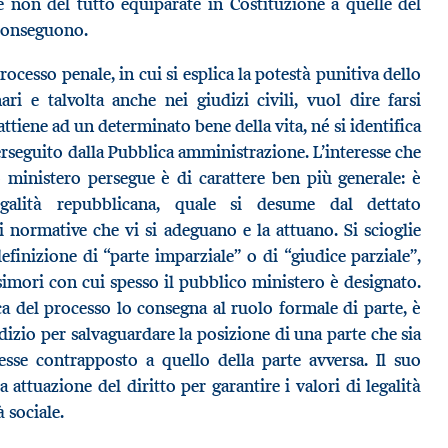
e non del tutto equiparate in Costituzione a quelle del
 conseguono.
ocesso penale, in cui si esplica la potestà punitiva dello
ari e talvolta anche nei giudizi civili, vuol dire farsi
ttiene ad un determinato bene della vita, né si identifica
rseguito dalla Pubblica amministrazione. L’interesse che
o ministero persegue è di carattere ben più generale: è
legalità repubblicana, quale si desume dal dettato
i normative che vi si adeguano e la attuano. Si scioglie
finizione di “parte imparziale” o di “giudice parziale”,
simori con cui spesso il pubblico ministero è designato.
ica del processo lo consegna al ruolo formale di parte, è
udizio per salvaguardare la posizione di una parte che sia
resse contrapposto a quello della parte avversa. Il suo
 attuazione del diritto per garantire i valori di legalità
 sociale.