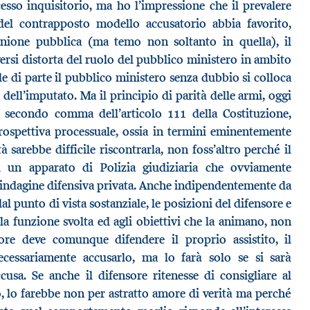
sso inquisitorio, ma ho l’impressione che il prevalere
el contrapposto modello accusatorio abbia favorito,
inione pubblica (ma temo non soltanto in quella), il
versi distorta del ruolo del pubblico ministero in ambito
e di parte il pubblico ministero senza dubbio si colloca
ell’imputato. Ma il principio di parità delle armi, oggi
 secondo comma dell’articolo 111 della Costituzione,
rospettiva processuale, ossia in termini eminentemente
ità sarebbe difficile riscontrarla, non foss’altro perché il
i un apparato di Polizia giudiziaria che ovviamente
d’indagine difensiva privata. Anche indipendentemente da
dal punto di vista sostanziale, le posizioni del difensore e
la funzione svolta ed agli obiettivi che la animano, non
sore deve comunque difendere il proprio assistito, il
cessariamente accusarlo, ma lo farà solo se si sarà
cusa. Se anche il difensore ritenesse di consigliare al
o, lo farebbe non per astratto amore di verità ma perché