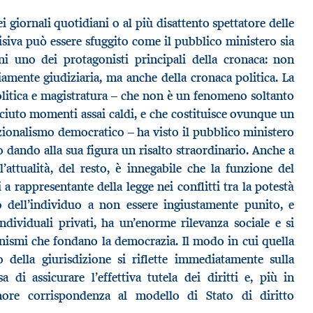
i giornali quotidiani o al più disattento spettatore delle
isiva può essere sfuggito come il pubblico ministero sia
ni uno dei protagonisti principali della cronaca: non
iamente giudiziaria, ma anche della cronaca politica. La
politica e magistratura – che non è un fenomeno soltanto
sciuto momenti assai caldi, e che costituisce ovunque un
zionalismo democratico – ha visto il pubblico ministero
dando alla sua figura un risalto straordinario. Anche a
l’attualità, del resto, è innegabile che la funzione del
 a rappresentante della legge nei conflitti tra la potestà
to dell’individuo a non essere ingiustamente punito, e
individuali privati, ha un’enorme rilevanza sociale e si
anismi che fondano la democrazia. Il modo in cui quella
io della giurisdizione si riflette immediatamente sulla
a di assicurare l’effettiva tutela dei diritti e, più in
nore corrispondenza al modello di Stato di diritto