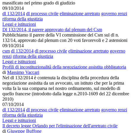
massificato nel primo grado di giudizio
09/10/2014
dl 132/2014
dl processo civile
eliminazione arretrato
governo renzi
riforma della giustizia
Leggi e istituzioni
Dl 132/2014, il parere approvato dal plenum del Csm
Pubblichiamo il parere della VI commissione del Csm sul dl n.
132/14, approvato dal plenum con 20 voti favorevoli e 2 astensioni
09/10/2014
csm
dl 132/2014
dl processo civile
eliminazione arretrato
governo
renzi
riforma della giustizia
Leggi e istituzioni
Profili di incostituzionalità della negoziazione assistita obbligatoria
di
Massimo Vaccari
Nel dl 132/2014 è contenuta la disciplina della procedura della
negoziazione assistita da un avvocato, un istituto che per la prima
volta fa la sua comparsa nel nostro ordinamento, sul modello di
quello francese (introdotto dalla legge n.2010-1609 del 22 dicembre
2010)
07/10/2014
dl 132/2014
dl processo civile
eliminazione arretrato
governo renzi
riforma della giustizia
Leggi e istituzioni
Il decreto legge Orlando per l'eliminazione dell'arretrato civile
di
Giuseppe Buffone