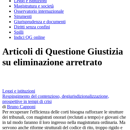
Leggi e istituzioni
Magistratura e società
Osservatorio internazionale
Strumenti
Giurisprudenza e documenti
Diritti senza confini
Spilli
Indici QG online
Articoli di Questione Giustizia
su eliminazione arretrato
Leggi e istituzioni
Respingimento del contenzioso, degiurisdizionalizzazione,
prospettive in tempi di crisi
di
Bruno Capponi
Per recuperare l'efficienza delle corti bisogna rafforzare le strutture
dei tribunali, con magistrati onorari (reclutati a tempo) e giovani che
in tal modo faranno il loro ingresso nella magistratura ordinaria. Ma
servono anche riforme strutturali del codice di rito, troppo rigido e