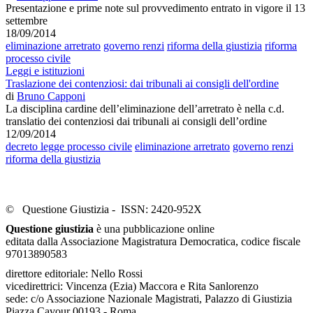
Presentazione e prime note sul provvedimento entrato in vigore il 13
settembre
18/09/2014
eliminazione arretrato
governo renzi
riforma della giustizia
riforma
processo civile
Leggi e istituzioni
Traslazione dei contenziosi: dai tribunali ai consigli dell'ordine
di
Bruno Capponi
La disciplina cardine dell’eliminazione dell’arretrato è nella c.d.
translatio dei contenziosi dai tribunali ai consigli dell’ordine
12/09/2014
decreto legge processo civile
eliminazione arretrato
governo renzi
riforma della giustizia
© Questione Giustizia - ISSN: 2420-952X
Questione giustizia
è una pubblicazione online
editata dalla Associazione Magistratura Democratica, codice fiscale
97013890583
direttore editoriale: Nello Rossi
vicedirettrici: Vincenza (Ezia) Maccora e Rita Sanlorenzo
sede: c/o Associazione Nazionale Magistrati, Palazzo di Giustizia
Piazza Cavour 00193 - Roma