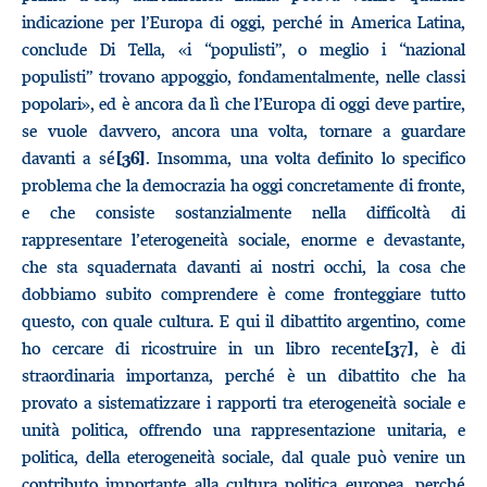
indicazione per l’Europa di oggi, perché in America Latina,
conclude Di Tella, «i “populisti”, o meglio i “nazional
populisti” trovano appoggio, fondamentalmente, nelle classi
popolari», ed è ancora da lì che l’Europa di oggi deve partire,
se vuole davvero, ancora una volta, tornare a guardare
davanti a sé
. Insomma, una volta definito lo specifico
[36]
problema che la democrazia ha oggi concretamente di fronte,
e che consiste sostanzialmente nella difficoltà di
rappresentare l’eterogeneità sociale, enorme e devastante,
che sta squadernata davanti ai nostri occhi, la cosa che
dobbiamo subito comprendere è come fronteggiare tutto
questo, con quale cultura. E qui il dibattito argentino, come
ho cercare di ricostruire in un libro recente
, è di
[37]
straordinaria importanza, perché è un dibattito che ha
provato a sistematizzare i rapporti tra eterogeneità sociale e
unità politica, offrendo una rappresentazione unitaria, e
politica, della eterogeneità sociale, dal quale può venire un
contributo importante alla cultura politica europea, perché