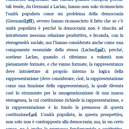
tali teorie, da Germani a Laclau, hanno non solo riconosciuto
l’unità populista come un problema della democrazia
(Germani
), ovvero hanno riconosciuto il fatto che se c’è
[38]
unità populista è perché la democrazia non è riuscita ad
intrattenere nessuna relazione produttiva, e feconda, con la
eterogeneità sociale, ma l’hanno considerata anche come una
componente essenziale della stessa (Laclau
), perché,
[39]
sostiene Laclau, quando ci riferiamo a volontà non
pienamente formate, e che vanno formate, la rappresentanza
deve introiettare al proprio interno la logica della
rappresentazione (deve considerare, cioè, la rappresentazione
come una funzione della rappresentanza), la quale diventa
così lo strumento per la omogeneizzazione di una massa
eterogenea, la cui costituzione richiede la rappresentazione, e
la rappresentazione è in fondo la premessa di questa
costituzione
. L’unità populista, in questa prospettiva,
[40]
non solo non è contrapposta alla democrazia, ma, in un certo
senso, ne è anche la premessa fondamentale e costitutiva.