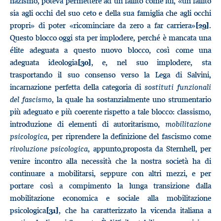
nazismo, poteva permettere ad un fallito come lui, «un fallito
sia agli occhi del suo ceto e della sua famiglia che agli occhi
propri» di poter «ricominciare da zero a far carriera»
.
[29]
Questo blocco oggi sta per implodere, perché è mancata una
élite adeguata a questo nuovo blocco, così come una
adeguata ideologia
, e, nel suo implodere, sta
[30]
trasportando il suo consenso verso la Lega di Salvini,
incarnazione perfetta della categoria di
sostituti funzionali
del fascismo
, la quale ha sostanzialmente uno strumentario
più adeguato e più coerente rispetto a tale blocco: classismo,
introduzione di elementi di autoritarismo,
mobilitazione
psicologica
, per riprendere la definizione del fascismo come
rivoluzione psicologica
, appunto,proposta da Sternhell, per
venire incontro alla necessità che la nostra società ha di
continuare a mobilitarsi, seppure con altri mezzi, e per
portare così a compimento la lunga transizione dalla
mobilitazione economica e sociale alla mobilitazione
psicologica
, che ha caratterizzato la vicenda italiana a
[31]