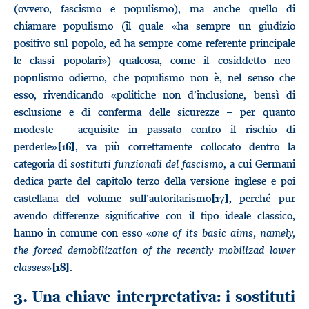
(ovvero, fascismo e populismo), ma anche quello di
chiamare populismo (il quale «ha sempre un giudizio
positivo sul popolo, ed ha sempre come referente principale
le classi popolari») qualcosa, come il cosiddetto neo-
populismo odierno, che populismo non è, nel senso che
esso, rivendicando «politiche non d’inclusione, bensì di
esclusione e di conferma delle sicurezze – per quanto
modeste – acquisite in passato contro il rischio di
perderle»
, va più correttamente collocato dentro la
[16]
categoria di
sostituti funzionali del fascismo
, a cui Germani
dedica parte del capitolo terzo della versione inglese e poi
castellana del volume sull’autoritarismo
, perché pur
[17]
avendo differenze significative con il tipo ideale classico,
hanno in comune con esso «
one of its basic aims, namely,
the forced demobilization of the recently mobilizad lower
classes
»
.
[18]
3. Una chiave interpretativa: i sostituti