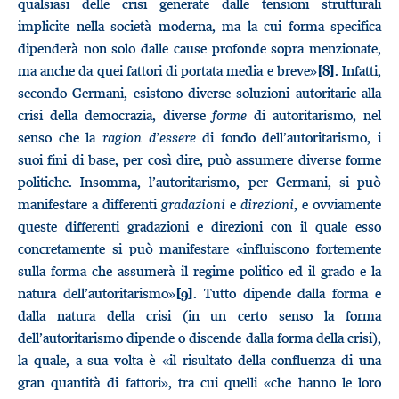
qualsiasi delle crisi generate dalle tensioni strutturali
implicite nella società moderna, ma la cui forma specifica
dipenderà non solo dalle cause profonde sopra menzionate,
ma anche da quei fattori di portata media e breve»
. Infatti,
[8]
secondo Germani, esistono diverse soluzioni autoritarie alla
crisi della democrazia, diverse
forme
di autoritarismo, nel
senso che la
ragion d’essere
di fondo dell’autoritarismo, i
suoi fini di base, per così dire, può assumere diverse forme
politiche. Insomma, l’autoritarismo, per Germani, si può
manifestare a differenti
gradazioni
e
direzioni
, e ovviamente
queste differenti gradazioni e direzioni con il quale esso
concretamente si può manifestare «influiscono fortemente
sulla forma che assumerà il regime politico ed il grado e la
natura dell’autoritarismo»
. Tutto dipende dalla forma e
[9]
dalla natura della crisi (in un certo senso la forma
dell’autoritarismo dipende o discende dalla forma della crisi),
la quale, a sua volta è «il risultato della confluenza di una
gran quantità di fattori», tra cui quelli «che hanno le loro