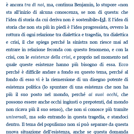
è ancora
tra di noi
, ma, continua Benjamin, lo stupore «non
sta all’inizio di alcuna conoscenza, se non di questa: che
l’idea di storia da cui deriva non è sostenibile»
. E l’idea di
[5]
storia che non sta più in piedi è l’idea progressista, ovvero la
rottura di ogni relazione tra dialettica e tragedia, tra dialettica
e crisi, il che spiega perché la sinistra non riesce mai ad
entrare in relazione feconda con questo fenomeno, e con la
crisi, con le
esistenze della crisi
, e proprio nel momento nel
quale queste esistenze hanno più bisogno di essa. Ecco
perché è difficile andare a fondo su questo tema, perché al
fondo di esso vi è la riemersione di un disegno potente di
esistenza politica (lo spuntare di una esistenza che non ha
più il suo posto nel mondo, perché
ai suoi occhi
, che
possono essere anche occhi ingiusti o prepotenti, dal mondo
non ricava più il suo senso), che non si conosce più tramite
universali
, ma solo entrando in questa tragedia, e standoci
dentro. Il tema del populismo non si può separare da questa
nuova situazione dell’esistenza, anche se questa domanda