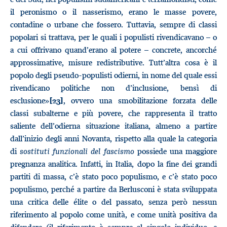
il peronismo o il nasserismo, erano le masse povere,
contadine o urbane che fossero. Tuttavia, sempre di classi
popolari si trattava, per le quali i populisti rivendicavano – o
a cui offrivano quand’erano al potere – concrete, ancorché
approssimative, misure redistributive. Tutt’altra cosa è il
popolo degli pseudo-populisti odierni, in nome del quale essi
rivendicano politiche non d’inclusione, bensì di
esclusione»
, ovvero una smobilitazione forzata delle
[23]
classi subalterne e più povere, che rappresenta il tratto
saliente dell’odierna situazione italiana, almeno a partire
dall’inizio degli anni Novanta, rispetto alla quale la categoria
di
sostituti funzionali del fascismo
possiede una maggiore
pregnanza analitica. Infatti, in Italia, dopo la fine dei grandi
partiti di massa, c’è stato poco populismo, e c’è stato poco
populismo, perché a partire da Berlusconi è stata sviluppata
una critica delle élite o del passato, senza però nessun
riferimento al popolo come unità, e come unità positiva da