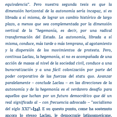
equivalencia”. Pero nuestra segunda tesis es que la
dimensión horizontal de la autonomía sería incapaz, si es
librada a sí misma, de lograr un cambio histórico de largo
plazo, a menos que sea complementada por la dimensión
vertical de la “hegemonía, es decir, por una radical
transformación del Estado. La autonomía, librada a sí
misma, conduce, más tarde o más temprano, al agotamiento
y la dispersión de los movimientos de protesta. Pero,
continua Laclau, la hegemonía, si no es acompañada de una
acción de masas al nivel de la sociedad civil, conduce a una
burocratización y a una fácil colonización por parte del
poder corporativo de las fuerzas del statu quo. Avanzar
paralelamente – conclude Laclau – en las direcciones de la
autonomía y de la hegemonía es el verdarero desafío para
aquellos que luchan por un futuro democrático que dé un
real significado al – con frecuencia advocado – “socialismo
del siglo XXI
”»
. E su questo punto, come ha sostenuto
[34]
ancora lo stesso Laclau, le democrazie latinoamericane,