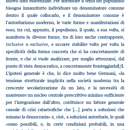
nuovo dato esistenziale. Per affrontare il tema del populismo
bisogna innanzitutto individuare un denominatore comune
dentro il quale collocarlo, e il denominatore comune è
l’autoritarismo moderno, le varie forme e manifestazioni di
esso, tra cui, appunto, il populismo, il quale, a sua volta, si
manifesta in diverse forme, tra di loro anche contrapposte,
inclusive
o
esclusive
, e occorre stabilire volta per volta la
specificità della forma concreta che si ha concretamente di
fronte, e che si vuole analizzare, per meglio attrezzarsi, dal
punto di vista democratico, a concretamente fronteggiarla
.
[7]
L’ipotesi generale è che, lo dice molto bene Germani, «la
tensione strutturale implicita nella società moderna tra la
crescente secolarizzazione da un lato, e la necessità di
mantenere un nucleo centrale prescrittivo minimo sufficiente
per l’integrazione dall’altro, costituisce un fattore generale
causale di crisi catastrofiche che […] porta a soluzioni che
minano la democrazia» e, cioè, a soluzioni autoritarie, le quali
«sono possibili, e, in certe condizioni probabili, in una