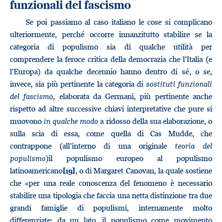
funzionali del fascismo
Se poi passiamo al caso italiano le cose si complicano
ulteriormente, perché occorre innanzitutto stabilire se la
categoria di populismo sia di qualche utilità per
comprendere la feroce critica della democrazia che l’Italia (e
l’Europa) da qualche decennio hanno dentro di sé, o se,
invece, sia più pertinente la categoria di
sostituti funzionali
del fascismo
, elaborata da Germani, più pertinente anche
rispetto ad altre successive chiavi interpretative che pure si
muovono
in qualche modo
a ridosso della sua elaborazione, o
sulla scia di essa, come quella di Cas Mudde, che
contrappone (all’interno di una originale
teoria del
populismo
)il populismo europeo al populismo
latinoamericano
, o di Margaret Canovan, la quale sostiene
[19]
che «per una reale conoscenza del fenomeno è necessario
stabilire una tipologia che faccia una netta distinzione tra due
grandi famiglie di populismi, internamente molto
differenziate: da un lato, il populismo come movimento