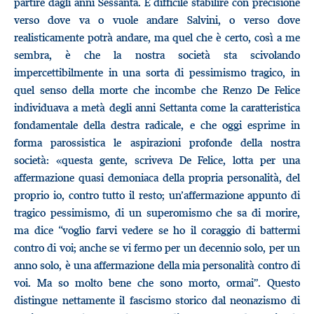
partire dagli anni Sessanta. È difficile stabilire con precisione
verso dove va o vuole andare Salvini, o verso dove
realisticamente potrà andare, ma quel che è certo, così a me
sembra, è che la nostra società sta scivolando
impercettibilmente in una sorta di pessimismo tragico, in
quel senso della morte che incombe che Renzo De Felice
individuava a metà degli anni Settanta come la caratteristica
fondamentale della destra radicale, e che oggi esprime in
forma parossistica le aspirazioni profonde della nostra
società: «questa gente, scriveva De Felice, lotta per una
affermazione quasi demoniaca della propria personalità, del
proprio io, contro tutto il resto; un’affermazione appunto di
tragico pessimismo, di un superomismo che sa di morire,
ma dice “voglio farvi vedere se ho il coraggio di battermi
contro di voi; anche se vi fermo per un decennio solo, per un
anno solo, è una affermazione della mia personalità contro di
voi. Ma so molto bene che sono morto, ormai”. Questo
distingue nettamente il fascismo storico dal neonazismo di