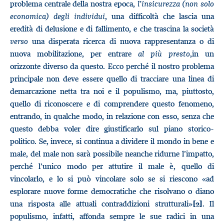
problema centrale della nostra epoca,
l’insicurezza (non solo
economica) degli individui
, una difficoltà che lascia una
eredità di delusione e di fallimento, e che trascina la società
verso
una disperata ricerca di nuova rappresentanza o di
nuova mobilitazione, per entrare
al più presto
,in un
orizzonte diverso da questo. Ecco perché il nostro problema
principale non deve essere quello di tracciare una linea di
demarcazione netta tra noi e il populismo, ma, piuttosto,
quello di riconoscere e di comprendere questo fenomeno,
entrando, in qualche modo, in relazione con esso, senza che
questo debba voler dire giustificarlo sul piano storico-
politico. Se, invece, si continua a dividere il mondo in bene e
male, del male non sarà possibile neanche ridurne l’impatto,
perché l’unico modo per attutire il male è, quello di
vincolarlo, e lo si può vincolare solo se si riescono «ad
esplorare nuove forme democratiche che risolvano o diano
una risposta alle attuali contraddizioni strutturali»
. Il
[2]
populismo, infatti, affonda sempre le sue radici in una