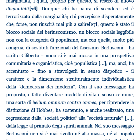
marginalità, i quali, proprio per questo, si resero di nuovo
disponibili
. Dunque: chi ha paura di scendere, ed è
[26]
terrorizzato dalla marginalità; chi percepisce disperatamente
che, forse, non riuscirà mai più a salire
, questo è stato il
[27]
blocco sociale del berlusconismo, un blocco sociale leggibile
non con la categoria di populismo, ma con quella, molto più
congrua, di sostituti funzionali del fascismo. Berlusconi – ha
scritto Ciliberto – «non si è mai mosso in una prospettiva
comunitaria e organicistica, cioè populistica […]; ma, anzi, ha
accentuato – fino a stravolgerli in senso dispotico – il
carattere e la dimensione strutturalmente individualistica
della “democrazia dei moderni”. Con il suo messaggio ha
proposto, e fatto diventare modello di vita e senso comune,
una sorta di
bellum omnium contra omnes
, per riprendere la
distinzione di Hobbes, ha sostenuto, e anche realizzato, una
regressione dalla “società politica” alla “società naturale” […],
dalla legge al primato degli spiriti animali. Nel suo messaggio
Berlusconi non si è mai rivolto né alla massa, né al popolo