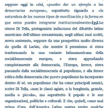
seppure oggi in crisi, «
pueden dar un ejemplo a las
democracias europeas
», soprattutto riguardo a «
la
naturaleza de los nuevos tipos de movilización y la forma en
que estos pueden integrarse institucionalmente
»
.Lo
[35]
stesso Di Tella, protagonista indiscusso del dibattito latino
americano dell’ultimo sessantennio, negli ultimi suoi scritti,
aveva sostenuto, seppure da una prospettiva molto diversa
da quella di Laclau, che mentre il peronismo si stava
trasformando in una variante latinoamericana della
socialdemocrazia europea, e stava approdando
compiutamente alla democrazia, l’Europa, invece, stava
passando dalla socialdemocrazia al populismo, e alla feroce
critica della democrazia che
questo
populismo ha incorporato
dentro di sé, un populismo che ha come principali nemici,
scrive Di Tella, «non le classi agiate, o la borghesia, grande,
media o piccola», ma soprattutto il popolo e le sue
organizzazioni, politiche e culturali. E che, quindi, come mai
prima d’ora, dall’America Latina poteva venire qualche