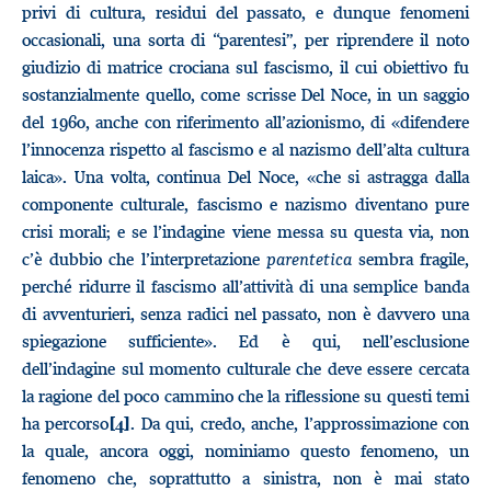
privi di cultura, residui del passato, e dunque fenomeni
occasionali, una sorta di “parentesi”, per riprendere il noto
giudizio di matrice crociana sul fascismo, il cui obiettivo fu
sostanzialmente quello, come scrisse Del Noce, in un saggio
del 1960, anche con riferimento all’azionismo, di «difendere
l’innocenza rispetto al fascismo e al nazismo dell’alta cultura
laica». Una volta, continua Del Noce, «che si astragga dalla
componente culturale, fascismo e nazismo diventano pure
crisi morali; e se l’indagine viene messa su questa via, non
c’è dubbio che l’interpretazione
parentetica
sembra fragile,
perché ridurre il fascismo all’attività di una semplice banda
di avventurieri, senza radici nel passato, non è davvero una
spiegazione sufficiente». Ed è qui, nell’esclusione
dell’indagine sul momento culturale che deve essere cercata
la ragione del poco cammino che la riflessione su questi temi
ha percorso
. Da qui, credo, anche, l’approssimazione con
[4]
la quale, ancora oggi, nominiamo questo fenomeno, un
fenomeno che, soprattutto a sinistra, non è mai stato