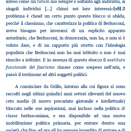
inteso come un
totum
ma sempre e soltanto agli individui, ai
singoli individui […] chiusi nei loro interessi»
.Il
[28]
problema è chead un certo punto questo blocco si sfalda,
perché il classismo, che caratterizza la politica di Berlusconi,
aveva bisogno per inverarsi di un esplicito apparato
autoritario, che Berlusconi, in democrazia, non ha, o non si è
voluto dare, e di un rapporto più stretto con l’ideologia
populista che Berlusconi non ha mai istituito o non è mai
riuscito a istituire. E in assenza di questo sbocco il
sostituto
funzionale del fascismo
rimase come sospeso nell’aria, e
passò il testimone ad altri soggetti politici.
A cominciare da Grillo, intorno alla cui figura si sono
raccolti negli ultimi quindici anni settori rilevanti del nuovo
ceto medio (il nuovo precariato giovanile e intellettuale)
bloccato nelle sue aspirazioni, mai incluso nella politica
di
classe
berlusconiana, e ora disponibile ad una nuova
mobilitazione politica primaria, per entrare dentro una
società che fino ad ora gli ha sempre impedito di entrare e di