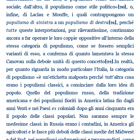
sociale; dall’altro, il populismo come stile politico»
, o,
[20]
infine, di Laclau e Mouffe, i quali contrappongono un
populismo di sinistra
a un
populismo di destra
, perché
[21]
tutte
queste interpretazioni, pur rilevantissime, continuano
ancora a far operare le loro coppie oppositive all’interno della
stessa categoria di populismo, come se fossero semplici
varianti di esso, a conferma di quanto lamentava la stessa
Canovan sulla debole unità di questo concetto
.In realtà,
[22]
per quanto riguarda in modo particolare l’Italia, la categoria
di populismo «è un’etichetta malposta perché tutt’altra cosa
erano i populismi classici, a cominciare dalla loro idea di
popolo. Quello del populismo russo, della tradizione
americana e dei populismi fioriti in America latina fin dagli
anni Venti e nei Paesi
ex
coloniali dopo gli anni cinquanta era
il popolo delle classi popolari. Non saranno sempre le
medesime classi: in Russia erano i contadini, in America gli
agricoltori e le fasce più deboli delle classi medie del Midwest
e del Sud, nei populismi sudamericani e terzamondisti, come