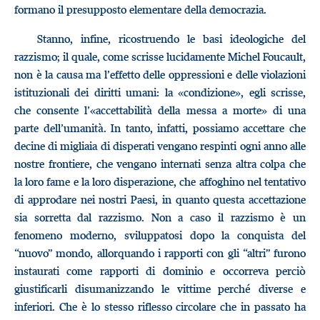
formano il presupposto elementare della democrazia.
Stanno, infine, ricostruendo le basi ideologiche del
razzismo; il quale, come scrisse lucidamente Michel Foucault,
non è la causa ma l’effetto delle oppressioni e delle violazioni
istituzionali dei diritti umani: la «condizione», egli scrisse,
che consente l’«accettabilità della messa a morte» di una
parte dell’umanità. In tanto, infatti, possiamo accettare che
decine di migliaia di disperati vengano respinti ogni anno alle
nostre frontiere, che vengano internati senza altra colpa che
la loro fame e la loro disperazione, che affoghino nel tentativo
di approdare nei nostri Paesi, in quanto questa accettazione
sia sorretta dal razzismo. Non a caso il razzismo è un
fenomeno moderno, sviluppatosi dopo la conquista del
“nuovo” mondo, allorquando i rapporti con gli “altri” furono
instaurati come rapporti di dominio e occorreva perciò
giustificarli disumanizzando le vittime perché diverse e
inferiori. Che è lo stesso riflesso circolare che in passato ha