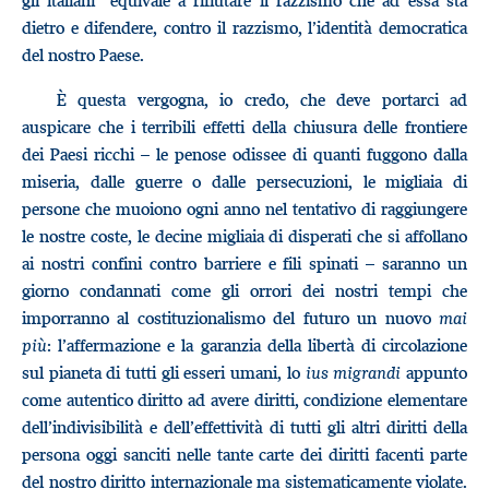
gli italiani” equivale a rifiutare il razzismo che ad essa sta
dietro e difendere, contro il razzismo, l’identità democratica
del nostro Paese.
È questa vergogna, io credo, che deve portarci ad
auspicare che i terribili effetti della chiusura delle frontiere
dei Paesi ricchi – le penose odissee di quanti fuggono dalla
miseria, dalle guerre o dalle persecuzioni, le migliaia di
persone che muoiono ogni anno nel tentativo di raggiungere
le nostre coste, le decine migliaia di disperati che si affollano
ai nostri confini contro barriere e fili spinati – saranno un
giorno condannati come gli orrori dei nostri tempi che
imporranno al costituzionalismo del futuro un nuovo
mai
più
: l’affermazione e la garanzia della libertà di circolazione
sul pianeta di tutti gli esseri umani, lo
ius migrandi
appunto
come autentico diritto ad avere diritti, condizione elementare
dell’indivisibilità e dell’effettività di tutti gli altri diritti della
persona oggi sanciti nelle tante carte dei diritti facenti parte
del nostro diritto internazionale ma sistematicamente violate.