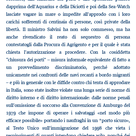
dapprima dell’Aquarius e della Diciotti e poi della Sea-Watch
lasciate vagare in mare o impedite all’approdo con i loro
carichi sofferenti di centinaia di persone, così private della
libertà. Il ministro Salvini ha non solo commesso, ma ha
anche rivendicato il reato di sequestro di persona
contestatogli dalla Procura di Agrigento e per il quale è stata
chiesta l’autorizzazione a procedere. Con la cosiddetta
“chiusura dei porti” – misura informale equivalente di fatto a
un provvedimento discriminatorio, perché adottato
unicamente nei confronti delle navi recanti a bordo migranti
– e più in generale con le diffide contro chi tenta di approdare
in Italia, sono state inoltre violate una lunga serie di norme di
diritto interno e di diritto internazionale: dalle norme penali
sull’omissione di soccorso alla Convenzione di Amburgo del
1979 che impone di operare i salvataggi «nel modo più
efficace possibile» portando i naufraghi in un *porto sicuro»,
al Testo Unico sull’immigrazione del 1998 che vieta i
respingimenti di quanti intendono chiedere asilo, nonché dei