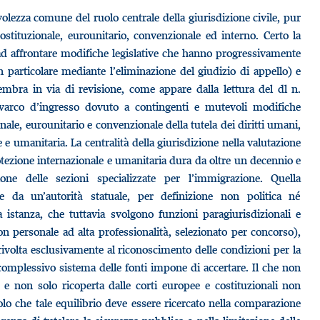
evolezza comune del ruolo centrale della giurisdizione civile, pur
costituzionale, eurounitario, convenzionale ed interno. Certo la
a ad affrontare modifiche legislative che hanno progressivamente
n particolare mediante l’eliminazione del giudizio di appello) e
embra in via di revisione, come appare dalla lettura del dl n.
varco d’ingresso dovuto a contingenti e mutevoli modifiche
ale, eurounitario e convenzionale della tutela dei diritti umani,
e e umanitaria. La centralità della giurisdizione nella valutazione
otezione internazionale e umanitaria dura da oltre un decennio e
ione delle sezioni specializzate per l’immigrazione. Quella
nte da un’autorità statuale, per definizione non politica né
 istanza, che tuttavia svolgono funzioni paragiurisdizionali e
n personale ad alta professionalità, selezionato per concorso),
volta esclusivamente al riconoscimento delle condizioni per la
il complessivo sistema delle fonti impone di accertare. Il che non
a e non solo ricoperta dalle corti europee e costituzionali non
olo che tale equilibrio deve essere ricercato nella comparazione