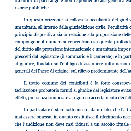
tra diritti di pari rango e non rispondendo alla generica esi
risorse pubbliche.
In questo orizzonte si colloca la peculiarità del giudi
umanitaria, all’interno della giurisdizione civile. Peculiarità
principio dispositivo sia in relazione alla proposizione dell
compongono il numero si concentrano su questa profonda m
del diritto alla protezione internazionale e umanitaria imposto
prescelti dal legislatore (il sommario e il camerale), e in par
al giudice, fondato sull’obbligo di assumere informazioni 
generali del Paese di origine, sul rilievo predominante dell’a
Il tratto comune dei contributi è la forte consapev
facilitazione probatoria forniti al giudice dal legislatore ev
effetti, pur senza rinunciare al rigoroso accertamento dei fatti
In particolare è stato sottolineato, da un lato, che l’at
mai essere omessa, in quanto costituisce il riferimento necess
che l’audizione non deve mai ridursi a un ascolto rituale e,