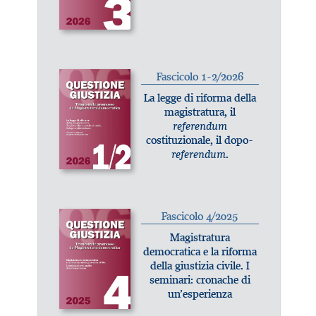
Fascicolo 1-2/2026
La legge di riforma della
magistratura, il
referendum
costituzionale, il dopo-
referendum
.
Fascicolo 4/2025
Magistratura
democratica e la riforma
della giustizia civile. I
seminari: cronache di
un’esperienza