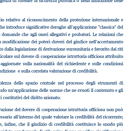
genza di tutelare la sicurezza pubblica o nella limitazione delle
zio relativo al riconoscimento della protezione internazionale e
 che introduce significative deroghe all’applicazione “classica” del
e domande che agli oneri allegativi e probatori. Le relazioni che
odificazione dei poteri-doveri del giudice nell’accertamento
 dalla legislazione di derivazione eurounitaria e favorito dai riti
ticolare sul dovere di cooperazione istruttoria officiosa attribuito
aggiornate sulla nazionalità del richiedente e sulle condizioni
udizione e sulla correlata valutazione di credibilità.
olezza dello spazio centrale nel processo degli strumenti di
itando un’applicazione delle norme che ne svuoti il contenuto e gli
 costitutivi del diritto azionato.
tivazione del dovere di cooperazione istruttoria officiosa non può
ario all’interno del quale valutare la credibilità del ricorrente;
 infine, che il giudizio di credibilità costituisce lo snodo più