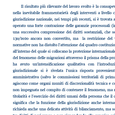
Il risultato più rilevante del lavoro svolto è la consap
nella inevitabile frammentarietà degli interventi a livello 
giurisdizione nazionale, nei tempi più recenti, si è trovat
operato una forte contrazione delle garanzie processuali (i
una successiva compressione dei diritti sostanziali, che s
130/2020 ancora non convertito, ma la restrizione del 
normative non ha distolto l’attenzione dal quadro costituzion
all’interno del quale si collocano la protezione internazional
del fenomeno delle migrazioni attraverso il prisma della pr
ha avuto un’intensificazione qualitativa con l’introduz
giurisdizionale si è rivelata l’unica risposta provenie
amministrativa (salvo le commissioni territoriali di prima
agiscono come organi muniti di discrezionalità tecnica e co
non impegnata nel compito di contenere il fenomeno, ma ri
titolarità e l’esercizio dei diritti umani della persona che 
significa che la funzione della giurisdizione anche intern
richieda anche una delicata attività di bilanciamento, ma s