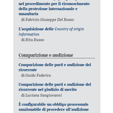
nel procedimento per il riconoscimento
della protezione internazionale e
umanitaria
di
Fabrizio Giuseppe Del Rosso
Country of origin
L'acquisizione delle
information
di
Rita Russo
Comparizione e audizione
Comparizione delle parti e audizione del
ricorrente
di
Guido Federico
Comparizione delle parti e audizione del
ricorrente nel giudizio di merito
di
Luciana Sangiovanni
È configurabile un obbligo processuale
sanzionabile di procedere all’audizione