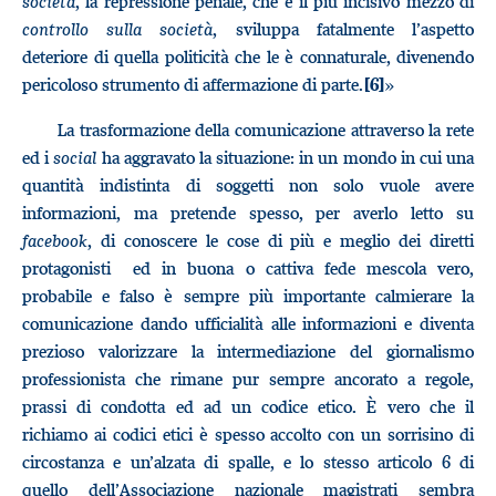
società
, la repressione penale, che è il più incisivo mezzo di
controllo sulla società
, sviluppa fatalmente l’aspetto
deteriore di quella politicità che le è connaturale, divenendo
pericoloso strumento di affermazione di parte.
»
[6]
La trasformazione della comunicazione attraverso la rete
ed i
social
ha aggravato la situazione: in un mondo in cui una
quantità indistinta di soggetti non solo vuole avere
informazioni, ma pretende spesso, per averlo letto su
facebook
, di conoscere le cose di più e meglio dei diretti
protagonisti ed in buona o cattiva fede mescola vero,
probabile e falso è sempre più importante calmierare la
comunicazione dando ufficialità alle informazioni e diventa
prezioso valorizzare la intermediazione del giornalismo
professionista che rimane pur sempre ancorato a regole,
prassi di condotta ed ad un codice etico. È vero che il
richiamo ai codici etici è spesso accolto con un sorrisino di
circostanza e un’alzata di spalle, e lo stesso articolo 6 di
quello dell’Associazione nazionale magistrati sembra