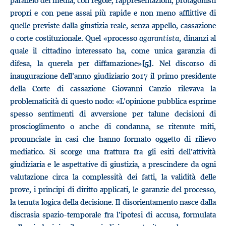
parallelo dei media, con regole, rappresentazioni, protagonisti
propri e con pene assai più rapide e non meno afflittive di
quelle previste dalla giustizia reale, senza appello, cassazione
o corte costituzionale. Quel «processo
agarantista,
dinanzi al
quale il cittadino interessato ha, come unica garanzia di
difesa, la querela per diffamazione»
. Nel discorso di
[5]
inaugurazione dell’anno giudiziario 2017 il primo presidente
della Corte di cassazione Giovanni Canzio rilevava la
problematicità di questo nodo: «L’opinione pubblica esprime
spesso sentimenti di avversione per talune decisioni di
proscioglimento o anche di condanna, se ritenute miti,
pronunciate in casi che hanno formato oggetto di rilievo
mediatico. Si scorge una frattura fra gli esiti dell’attività
giudiziaria e le aspettative di giustizia, a prescindere da ogni
valutazione circa la complessità dei fatti, la validità delle
prove, i principi di diritto applicati, le garanzie del processo,
la tenuta logica della decisione. Il disorientamento nasce dalla
discrasia spazio-temporale fra l’ipotesi di accusa, formulata