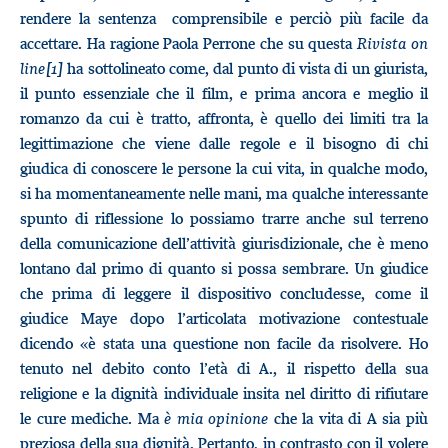
rendere la sentenza comprensibile e perciò più facile da
accettare. Ha ragione Paola Perrone che su questa
Rivista on
line
[1]
ha sottolineato come, dal punto di vista di un giurista,
il punto essenziale che il film, e prima ancora e meglio il
romanzo da cui è tratto, affronta, è quello dei limiti tra la
legittimazione che viene dalle regole e il bisogno di chi
giudica di conoscere le persone la cui vita, in qualche modo,
si ha momentaneamente nelle mani, ma qualche interessante
spunto di riflessione lo possiamo trarre anche sul terreno
della comunicazione dell’attività giurisdizionale, che è meno
lontano dal primo di quanto si possa sembrare. Un giudice
che prima di leggere il dispositivo concludesse, come il
giudice Maye dopo l’articolata motivazione contestuale
dicendo «è stata una questione non facile da risolvere. Ho
tenuto nel debito conto l’età di A., il rispetto della sua
religione e la dignità individuale insita nel diritto di rifiutare
le cure mediche. Ma
è mia opinione
che la vita di A sia più
preziosa della sua dignità. Pertanto, in contrasto con il volere