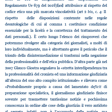
Regolamento Ue 679 del 2016)
attribuisce al rispetto del
[12]
codice etico una più marcata vincolatività (art 2
bis
, c. 4: Il
rispetto delle disposizioni contenute nelle regole
deontologiche di cui al comma 1 costituisce condizione
essenziale per la liceità e la correttezza del trattamento dei
dati personali.). È certo lungo l’elenco dei rimproveri che
potremmo rivolgere alla categoria dei giornalisti, a molti di
loro individualmente, ma è altrettanto grave il pericolo che il
trionfo della disintermediazione si trasformi nella negazione
della professionalità e dell’etica pubblica. D’altra parte già nel
2007 Glauco Giostra segnalava la «stretta interdipendenza tra
la professionalità del cronista ed una informazione giudiziaria
all’altezza del suo alto compito istituzionale» e rilevava come
«Probabilmente proprio a causa del lamentato
deficit
di
preparazione specialistica, il giornalismo giudiziario finisce
sovente per trasmettere tantissime notizie e pochissima
conoscenza in ordine alle cose della giustizia: il vero antidoto
al segreto, infatti, non è l’accumulo delle notizie, ma