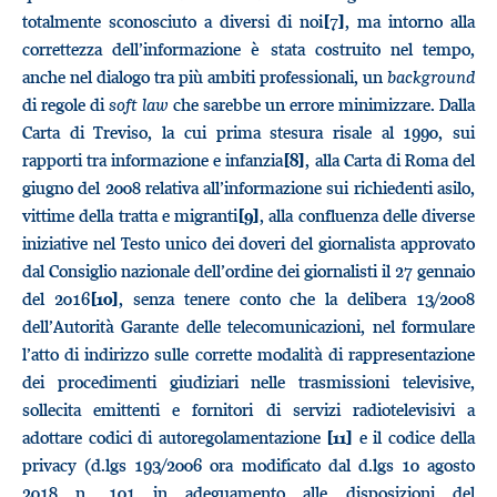
totalmente sconosciuto a diversi di noi
, ma intorno alla
[7]
correttezza dell’informazione è stata costruito nel tempo,
anche nel dialogo tra più ambiti professionali, un
background
di regole di
soft law
che sarebbe un errore minimizzare. Dalla
Carta di Treviso, la cui prima stesura risale al 1990, sui
rapporti tra informazione e infanzia
, alla Carta di Roma del
[8]
giugno del 2008 relativa all’informazione sui richiedenti asilo,
vittime della tratta e migranti
, alla confluenza delle diverse
[9]
iniziative nel Testo unico dei doveri del giornalista approvato
dal Consiglio nazionale dell’ordine dei giornalisti il 27 gennaio
del 2016
, senza tenere conto che la delibera 13/2008
[10]
dell’Autorità Garante delle telecomunicazioni, nel formulare
l’atto di indirizzo sulle corrette modalità di rappresentazione
dei procedimenti giudiziari nelle trasmissioni televisive,
sollecita emittenti e fornitori di servizi radiotelevisivi a
adottare codici di autoregolamentazione
e il codice della
[11]
privacy (d.lgs 193/2006 ora modificato dal d.lgs 10 agosto
2018 n. 101 in adeguamento alle disposizioni del