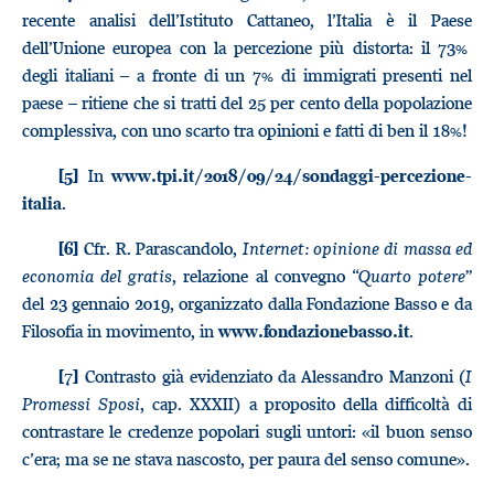
recente analisi dell’Istituto Cattaneo, l’Italia è il Paese
dell’Unione europea con la percezione più distorta: il 73%
degli italiani – a fronte di un 7% di immigrati presenti nel
paese – ritiene che si tratti del 25 per cento della popolazione
complessiva, con uno scarto tra opinioni e fatti di ben il 18%!
In
[5]
www.tpi.it/2018/09/24/sondaggi-percezione-
.
italia
Cfr. R. Parascandolo,
Internet: opinione di massa ed
[6]
economia del gratis
, relazione al convegno “
Quarto potere
”
del 23 gennaio 2019, organizzato dalla Fondazione Basso e da
Filosofia in movimento, in
.
www.fondazionebasso.it
Contrasto già evidenziato da Alessandro Manzoni (
I
[7]
Promessi Sposi
, cap. XXXII) a proposito della difficoltà di
contrastare le credenze popolari sugli untori: «il buon senso
c’era; ma se ne stava nascosto, per paura del senso comune».