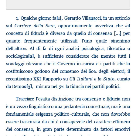
1.
Qualche giorno fa
, Gerardo Villanacci, in un articolo
[1]
sul
Corriere della Sera
, opportunamente avvertiva che «il
concetto di fiducia è diverso da quello di consenso […] per
quanto frequentemente utilizzati l’uno quale sinonimo
dell’altro». Al di là di ogni analisi psicologica, filosofica o
sociologica
, è sufficiente considerare che mentre tutti i
[2]
sondaggi rilevano che il Governo in carica e i partiti che lo
costituiscono godono del consenso del 60% degli elettori, il
recentissimo XXI Rapporto su
Gli Italiani e lo Stato
, curato
da Demos
, misura nel 5% la fiducia nei partiti politici.
[3]
Tracciare l’esatta distinzione tra consenso e fiducia non
è un vezzo linguistico o una pedanteria concettuale, ma è una
fondamentale esigenza politico-culturale, che non dovrebbe
essere trascurata da chi è consapevole del carattere effimero
del consenso, in gran parte determinato da fattori emotivi