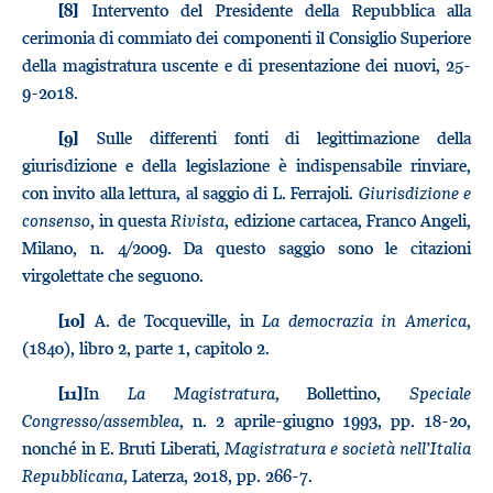
Intervento del Presidente della Repubblica alla
[8]
cerimonia di commiato dei componenti il Consiglio Superiore
della magistratura uscente e di presentazione dei nuovi, 25-
9-2018.
Sulle differenti fonti di legittimazione della
[9]
giurisdizione e della legislazione è indispensabile rinviare,
con invito alla lettura, al saggio di L. Ferrajoli.
Giurisdizione e
consenso
, in questa
Rivista
, edizione cartacea, Franco Angeli,
Milano, n. 4/2009. Da questo saggio sono le citazioni
virgolettate che seguono.
A. de Tocqueville, in
La democrazia in America
,
[10]
(1840), libro 2, parte 1, capitolo 2.
In
La Magistratura
, Bollettino,
Speciale
[11]
Congresso/assemblea
, n. 2 aprile-giugno 1993, pp. 18-20,
nonché in E. Bruti Liberati,
Magistratura e società nell’Italia
Repubblicana
, Laterza, 2018, pp. 266-7.