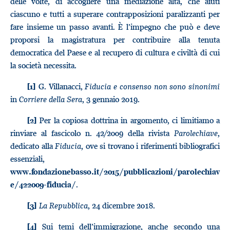
delle volte, di accogliere una mediazione alta, che aiuti
ciascuno e tutti a superare contrapposizioni paralizzanti per
fare insieme un passo avanti. È l’impegno che può e deve
proporsi la magistratura per contribuire alla tenuta
democratica del Paese e al recupero di cultura e civiltà di cui
la società necessita.
G. Villanacci,
Fiducia e consenso non sono sinonimi
[1]
in
Corriere della Sera
, 3 gennaio 2019.
Per la copiosa dottrina in argomento, ci limitiamo a
[2]
rinviare al fascicolo n. 42/2009 della rivista
Parolechiave
,
dedicato alla
Fiducia
, ove si trovano i riferimenti bibliografici
essenziali,
www.fondazionebasso.it/2015/pubblicazioni/parolechiav
.
e/422009-fiducia/
La Repubblica
, 24 dicembre 2018.
[3]
Sui temi dell’immigrazione, anche secondo una
[4]