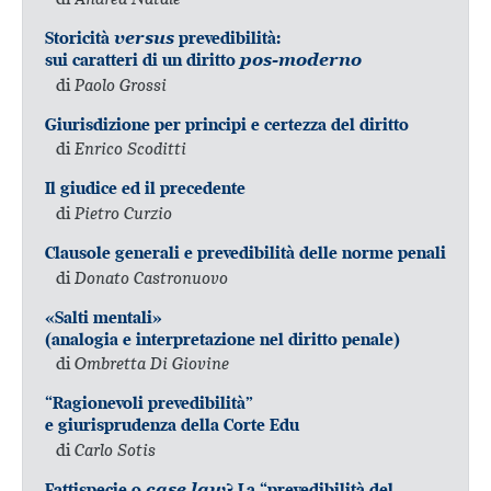
Storicità
versus
prevedibilità:
sui caratteri di un diritto
pos-moderno
di
Paolo Grossi
Giurisdizione per principi e certezza del diritto
di
Enrico Scoditti
Il giudice ed il precedente
di
Pietro Curzio
Clausole generali e prevedibilità delle norme penali
di
Donato Castronuovo
«Salti mentali»
(analogia e interpretazione nel diritto penale)
di
Ombretta Di Giovine
“Ragionevoli prevedibilità”
e giurisprudenza della Corte Edu
di
Carlo Sotis
Fattispecie o
case law
? La “prevedibilità del