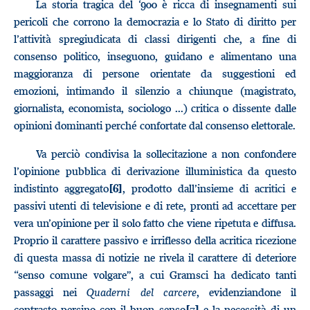
La storia tragica del ‘900 è ricca di insegnamenti sui
pericoli che corrono la democrazia e lo Stato di diritto per
l’attività spregiudicata di classi dirigenti che, a fine di
consenso politico, inseguono, guidano e alimentano una
maggioranza di persone orientate da suggestioni ed
emozioni, intimando il silenzio a chiunque (magistrato,
giornalista, economista, sociologo ...) critica o dissente dalle
opinioni dominanti perché confortate dal consenso elettorale.
Va perciò condivisa la sollecitazione a non confondere
l’opinione pubblica di derivazione illuministica da questo
indistinto aggregato
, prodotto dall’insieme di acritici e
[6]
passivi utenti di televisione e di rete, pronti ad accettare per
vera un’opinione per il solo fatto che viene ripetuta e diffusa.
Proprio il carattere passivo e irriflesso della acritica ricezione
di questa massa di notizie ne rivela il carattere di deteriore
“senso comune volgare”, a cui Gramsci ha dedicato tanti
passaggi nei
Quaderni del carcere
, evidenziandone il
contrasto persino con il buon senso
e la necessità di un
[7]