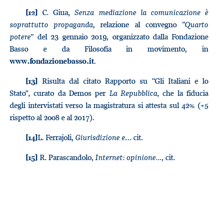
C. Giua,
Senza mediazione la comunicazione è
[12]
soprattutto propaganda
, relazione al convegno “
Quarto
potere
” del 23 gennaio 2019, organizzato dalla Fondazione
Basso e da Filosofia in movimento, in
.
www.fondazionebasso.it
Risulta dal citato Rapporto su “Gli Italiani e lo
[13]
Stato”, curato da Demos per
La Repubblica
, che la fiducia
degli intervistati verso la magistratura si attesta sul 42% (+5
rispetto al 2008 e al 2017).
L. Ferrajoli,
Giurisdizione e…
cit.
[14]
R. Parascandolo,
Internet: opinione...,
cit.
[15]