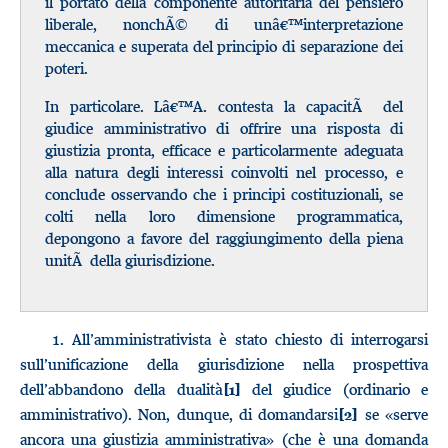
il portato della componente autoritaria del pensiero
liberale, nonchÃ© di unâ€™interpretazione
meccanica e superata del principio di separazione dei
poteri.
In particolare. Lâ€™A. contesta la capacitÃ del
giudice amministrativo di offrire una risposta di
giustizia pronta, efficace e particolarmente adeguata
alla natura degli interessi coinvolti nel processo, e
conclude osservando che i principi costituzionali, se
colti nella loro dimensione programmatica,
depongono a favore del raggiungimento della piena
unitÃ della giurisdizione.
1.
All’amministrativista è stato chiesto di interrogarsi
sull’unificazione della giurisdizione nella prospettiva
dell’abbandono della dualità
del giudice (ordinario e
[1]
amministrativo). Non, dunque, di domandarsi
se «serve
[2]
ancora una giustizia amministrativa» (che è una domanda