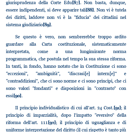
giurisprudenza della Corte Edu
. Non basta, dunque,
[87]
essere indipendenti, si deve apparire tali
. Non vi è tutela
[88]
dei diritti, laddove non vi è la “fiducia” dei cittadini nel
sistema giudiziario
.
[89]
Se questo è vero, non sembrerebbe troppo ardito
guardare alla Carta costituzionale, sistematicamente
interpretata, come a una lungimirante norma
programmatica, che postula nel tempo la sua stessa riforma.
In tanti, in fondo, hanno notato che in Costituzione ci sono
“eccezioni”, “ambiguità”, “discrasi[e] intern[e]” e
“contraddizioni”, che ci sono norme e ci sono principi, che ci
sono valori “fondanti” e disposizioni in “contrasto” con
essi
.
[90]
Il principio individualistico di cui all’art. 24 Cost.
; il
[91]
principio di imparzialità, dopo l’impatto “eversivo” della
riforma dell’art. 111
; il principio di uguaglianza e di
[92]
uniforme interpretazione del diritto (il cui rispetto è tanto più