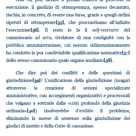
esecuzione: il giudizio di ottemperanza, spesso decantato,
rischia, in concreto, di essere una farsa, grazie a quegli ordini
ripetuti di ottemperare
, che procrastinano all’infinito
[35]
l’esecuzione
. Il resto lo fa il
self-restraint
del
[36]
commissario
ad acta
, rivelatore di una contiguità con la
pubblica amministrazione, cui nessun ridimensionamento
ha condotto la pur condivisibile qualificazione normativa
[37]
dello stesso commissario quale organo ausiliario
.
[38]
Che dire poi dei conflitti e delle questioni di
giurisdizione
? L’unificazione della giurisdizione (magari
[39]
attraverso la creazione di sezioni specializzate
amministrative, con accorgimenti organizzativi e processuali
che valgano a sottrarle dalla «crisi profonda della giustizia
ordinaria»
) risolverebbe
d’emblée
il problema,
[40]
eliminando la messe di sentenze sulla giurisdizione dei
giudici di merito e della Corte di cassazione.