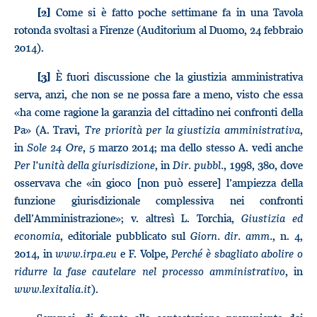
Come si è fatto poche settimane fa in una Tavola
[2]
rotonda svoltasi a Firenze (Auditorium al Duomo, 24 febbraio
2014).
È fuori discussione che la giustizia amministrativa
[3]
serva, anzi, che non se ne possa fare a meno, visto che essa
«ha come ragione la garanzia del cittadino nei confronti della
Pa» (A. Travi,
Tre priorità per la giustizia amministrativa
,
in
Sole 24 Ore
, 5 marzo 2014; ma dello stesso A. vedi anche
Per l’unità della giurisdizione
, in
Dir. pubbl.
, 1998, 380, dove
osservava che «in gioco [non può essere] l’ampiezza della
funzione giurisdizionale complessiva nei confronti
dell’Amministrazione»; v. altresì L. Torchia,
Giustizia ed
economia
, editoriale pubblicato sul
Giorn. dir. amm.
, n. 4,
2014, in
www.irpa.eu
e F. Volpe,
Perché è sbagliato abolire o
ridurre la fase cautelare nel processo amministrativo
, in
www.lexitalia.it
).