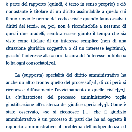
è parte del rapporto (quindi, è terzo in senso proprio) e ciò
nonostante è titolare di un diritto assimilabile a quello cui
fanno rinvio le norme del codice civile quando fanno «salvi i
diritti dei terzi»; se, poi, non è riconducibile a nessuno di
questi due modelli, sembra essere giunto il tempo che sia
visto come titolare di un interesse semplice (non di una
situazione giuridica soggettiva o di un interesse legittimo),
giacché l’interesse alla «corretta cura dell’interesse pubblico»
lo ha ogni consociato
.
[70]
La (supposta) specialità del diritto amministrativo ha
anche un altro fronte: quello del processo
, di cui però si
[71]
riconosce diffusamente l’avvicinamento a quello civile
.
[72]
La
civilizzazione
del processo amministrativo toglie
giustificazione all’esistenza del giudice speciale
. Come è
[73]
stato osservato, «se si riconosce […] che il giudizio
amministrativo è un processo di parti che ha ad oggetto il
rapporto amministrativo, il problema dell’indipendenza ed