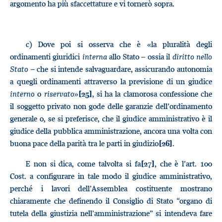
argomento ha più sfaccettature e vi tornerò sopra.
c)
Dove poi si osserva che è «la pluralità degli
ordinamenti giuridici
interna
allo Stato – ossia il
diritto nello
Stato
– che si intende salvaguardare, assicurando autonomia
a quegli ordinamenti attraverso la previsione di un giudice
interno
o
riservato
»
, si ha la clamorosa confessione che
[25]
il soggetto privato non gode delle garanzie dell’ordinamento
generale o, se si preferisce, che il giudice amministrativo è il
giudice della pubblica amministrazione, ancora una volta con
buona pace della parità tra le parti in giudizio
.
[26]
E non si dica, come talvolta si fa
, che è l’art. 100
[27]
Cost. a configurare in tale modo il giudice amministrativo,
perché i lavori dell’Assemblea costituente mostrano
chiaramente che definendo il Consiglio di Stato “organo di
tutela della giustizia nell’amministrazione” si intendeva fare