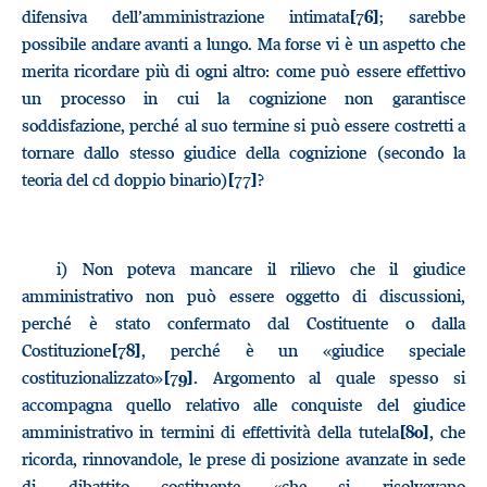
difensiva dell’amministrazione intimata
; sarebbe
[76]
possibile andare avanti a lungo. Ma forse vi è un aspetto che
merita ricordare più di ogni altro: come può essere effettivo
un processo in cui la cognizione non garantisce
soddisfazione, perché al suo termine si può essere costretti a
tornare dallo stesso giudice della cognizione (secondo la
teoria del cd doppio binario)
?
[77]
i)
Non poteva mancare il rilievo che il giudice
amministrativo non può essere oggetto di discussioni,
perché è stato confermato dal Costituente o dalla
Costituzione
, perché è un «giudice speciale
[78]
costituzionalizzato»
. Argomento al quale spesso si
[79]
accompagna quello relativo alle conquiste del giudice
amministrativo in termini di effettività della tutela
, che
[80]
ricorda, rinnovandole, le prese di posizione avanzate in sede
di dibattito costituente «che si risolvevano