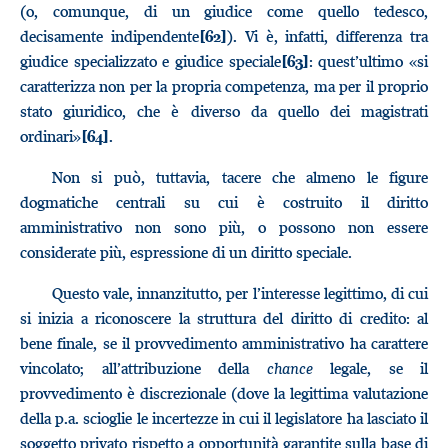
(o, comunque, di un giudice come quello tedesco,
decisamente indipendente
). Vi è, infatti, differenza tra
[62]
giudice specializzato e giudice speciale
: quest’ultimo «si
[63]
caratterizza non per la propria competenza, ma per il proprio
stato giuridico, che è diverso da quello dei magistrati
ordinari»
.
[64]
Non si può, tuttavia, tacere che almeno le figure
dogmatiche centrali su cui è costruito il diritto
amministrativo non sono più, o possono non essere
considerate più, espressione di un diritto speciale.
Questo vale, innanzitutto, per l’interesse legittimo, di cui
si inizia a riconoscere la struttura del diritto di credito: al
bene finale, se il provvedimento amministrativo ha carattere
vincolato; all’attribuzione della
chance
legale, se il
provvedimento è discrezionale (dove la legittima valutazione
della p.a. scioglie le incertezze in cui il legislatore ha lasciato il
soggetto privato rispetto a opportunità garantite sulla base di