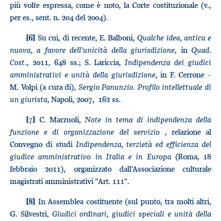
più volte espressa, come è noto, la Corte costituzionale (v.,
per es., sent. n. 204 del 2004).
Su cui, di recente, E. Balboni,
Qualche idea, antica e
[6]
nuova, a favore dell’unicità della giurisdizione
, in
Quad.
Cost.
, 2011, 648 ss.; S. Lariccia,
Indipendenza dei giudici
amministrativi e unità della giurisdizione
, in F. Cerrone -
M. Volpi (a cura di),
Sergio Panunzio. Profilo intellettuale di
un giurista
, Napoli, 2007, 162 ss.
C. Marzuoli,
Note in tema di indipendenza della
[7]
funzione e di organizzazione del servizio
, relazione al
Convegno di studi
Indipendenza, terzietà ed efficienza del
giudice amministrativo in Italia e in Europa
(Roma, 18
febbraio 2011), organizzato dall'Associazione culturale
magistrati amministrativi "Art. 111".
In Assemblea costituente (sul punto, tra molti altri,
[8]
G. Silvestri
, Giudici ordinari, giudici speciali e unità della