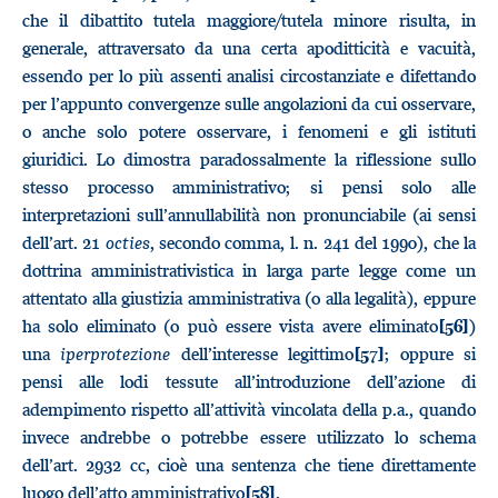
che il dibattito tutela maggiore/tutela minore risulta, in
generale, attraversato da una certa apoditticità e vacuità,
essendo per lo più assenti analisi circostanziate e difettando
per l’appunto convergenze sulle angolazioni da cui osservare,
o anche solo potere osservare, i fenomeni e gli istituti
giuridici. Lo dimostra paradossalmente la riflessione sullo
stesso processo amministrativo; si pensi solo alle
interpretazioni sull’annullabilità non pronunciabile (ai sensi
dell’art. 21
octies
, secondo comma, l. n. 241 del 1990), che la
dottrina amministrativistica in larga parte legge come un
attentato alla giustizia amministrativa (o alla legalità), eppure
ha solo eliminato (o può essere vista avere eliminato
)
[56]
una
iperprotezione
dell’interesse legittimo
; oppure si
[57]
pensi alle lodi tessute all’introduzione dell’azione di
adempimento rispetto all’attività vincolata della p.a., quando
invece andrebbe o potrebbe essere utilizzato lo schema
dell’art. 2932 cc, cioè una sentenza che tiene direttamente
luogo dell’atto amministrativo
.
[58]