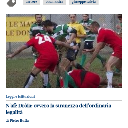
carcere
cosa nostra
giuseppe salvia
Leggi e istituzioni
N’afè Drôla: ovvero la stranezza dell’ordinaria
legalità
di
Pietro Buffa