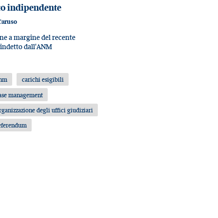
to indipendente
Caruso
one a margine del recente
indetto dall'ANM
nm
carichi esigibili
ase management
rganizzazione degli uffici giudiziari
eferendum