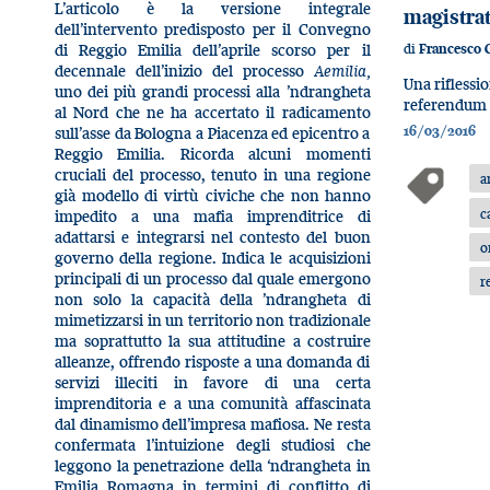
L’articolo è la versione integrale
magistra
dell’intervento predisposto per il Convegno
di
di Reggio Emilia dell’aprile scorso per il
Francesco 
decennale dell’inizio del processo
Aemilia,
Una riflessi
uno dei più grandi processi alla ’ndrangheta
referendum 
al Nord che ne ha accertato il radicamento
sull’asse da Bologna a Piacenza ed epicentro a
16/03/2016
Reggio Emilia. Ricorda alcuni momenti
cruciali del processo, tenuto in una regione
a
già modello di virtù civiche che non hanno
c
impedito a una mafia imprenditrice di
adattarsi e integrarsi nel contesto del buon
o
governo della regione. Indica le acquisizioni
principali di un processo dal quale emergono
r
non solo la capacità della ’ndrangheta di
mimetizzarsi in un territorio non tradizionale
ma soprattutto la sua attitudine a costruire
alleanze, offrendo risposte a una domanda di
servizi illeciti in favore di una certa
imprenditoria e a una comunità affascinata
dal dinamismo dell’impresa mafiosa. Ne resta
confermata l’intuizione degli studiosi che
leggono la penetrazione della ‘ndrangheta in
Emilia Romagna in termini di conflitto di