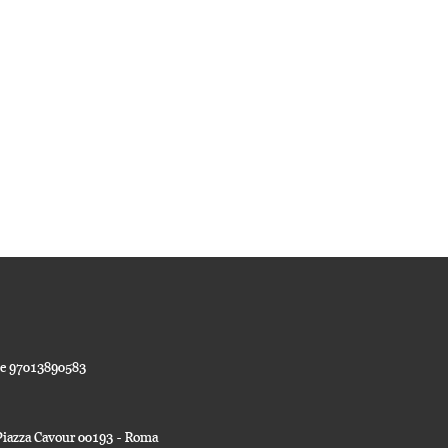
ale 97013890583
a Piazza Cavour 00193 - Roma