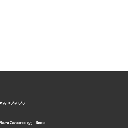
ale 97013890583
a Piazza Cavour 00193 - Roma