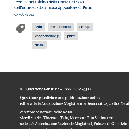
tecnica nel mirino della Corte nel caso
dell'uomo d'affari russo oppositore di Putin
05/08/2013
cedu
diritti umani
europa
khodorkovskiy
putin
russia
© Questione Giustizia - ISSN: 2420-952X
Questione giustizia
è una pubblicazione online
editata dalla Associazione Magistratura Democratica, codice fisc
direttore editoriale: Nello Rossi
vicedirettrici: Vincenza (Ezia) Maccora e Rita Sanlorenzo
sede: c/o Associazione Nazionale Magistrati, Palazzo di Giustizi