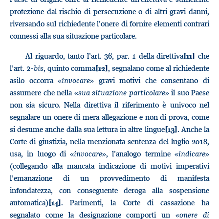
protezione dal rischio di persecuzione o di altri gravi danni,
riversando sul richiedente l’onere di fornire elementi contrari
connessi alla sua situazione particolare.
Al riguardo, tanto l’art. 36, par. 1 della direttiva
che
[11]
l’art. 2-
bis
, quinto comma
, segnalano come al richiedente
[12]
asilo occorra «
invocare
» gravi motivi che consentano di
assumere che nella «
sua situazione particolare
» il suo Paese
non sia sicuro. Nella direttiva il riferimento è univoco nel
segnalare un onere di mera allegazione e non di prova, come
si desume anche dalla sua lettura in altre lingue
. Anche la
[13]
Corte di giustizia, nella menzionata sentenza del luglio 2018,
usa, in luogo di «
invocare
», l’analogo termine «
indicare
»
(collegando alla mancata indicazione di motivi imperativi
l’emanazione di un provvedimento di manifesta
infondatezza, con conseguente deroga alla sospensione
automatica)
. Parimenti, la Corte di cassazione ha
[14]
segnalato come la designazione comporti un «
onere di