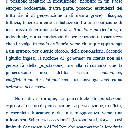
è possibile ribaltare la presunzione (neppure in un Paese
europeo occidentale, d’altra parte, possono escludersi del
tutto rischi di persecuzione o di danno grave). Bisogna,
tuttavia, tenere a mente la distinzione fra una condizione di
insicurezza determinata da una «
situazione particolare
», o
individuale, e una condizione di persecuzione o insicurezza
che si rivolge
in modo ordinario
verso chiunque appartenga
a un gruppo, per quanto piccolo, della popolazione. Secondo
i giudici inglesi, la nozione di “
generale
” va riferita non alla
generalità della popolazione, ma alla circostanza che la
persecuzione non debba essere «
endemica
»,
«
sufficientemente sistematica
», non avvenga «
nel corso
ordinario delle cose
».
Non rileva, dunque, la percentuale di popolazione
esposta al rischio di persecuzione. La persecuzione, in effetti,
è esercitata tipicamente da una maggioranza verso una
minoranza. Salvo casi eccezionali (lo sono stati, forse, i casi
limite di Ceausescu o di Pol Pot, che scatenavano la loro furia