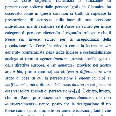
La Corte suprema, richiamata la situazione di
persecuzione sofferta dalle persone lgbti+ in Giamaica, ha
osservato come in questi casi non si tratti di superare la
presunzione di sicurezza sulla base di una eccezione
individuale, ma di verificare se il Paese sia sicuro per intere
categorie di persone, ritenendo al riguardo irrilevante che il
Paese sia, invece, sicuro per la maggioranza della
popolazione. La Corte ha rilevato come la locuzione «
in
general
» (contemplata nella legge inglese e sostanzialmente
analoga ai termini «
generalmente
», previsto nell’allegato 1
della direttiva europea, e «
in generale
», previsto nel nostro
art. 2-
bis
, primo comma) sia «
intesa a differenziare uno
stato di cose in cui la persecuzione è endemica, cioè si
verifica nel corso ordinario delle cose, da uno in cui possono
esserci isolati episodi di persecuzione
»
. È chiaro, invero,
[41]
che un Paese può essere solo «
generalmente
», ma non
«
universalmente
» sicuro, posto che la designazione di un
Paese come sicuro ammette certamente eccezioni, tant’è che