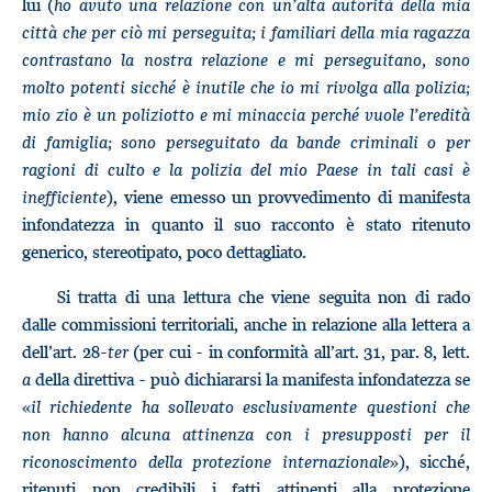
lui (
ho avuto una relazione con un’alta autorità della mia
città che per ciò mi perseguita; i familiari della mia ragazza
contrastano la nostra relazione e mi perseguitano, sono
molto potenti sicché è inutile che io mi rivolga alla polizia;
mio zio è un poliziotto e mi minaccia perché vuole l’eredità
di famiglia; sono perseguitato da bande criminali o per
ragioni di culto e la polizia del mio Paese in tali casi è
inefficiente
), viene emesso un provvedimento di manifesta
infondatezza in quanto il suo racconto è stato ritenuto
generico, stereotipato, poco dettagliato.
Si tratta di una lettura che viene seguita non di rado
dalle commissioni territoriali, anche in relazione alla lettera a
dell’art. 28-
ter
(per cui - in conformità all’art. 31, par. 8, lett.
a
della direttiva - può dichiararsi la manifesta infondatezza se
«
il richiedente ha sollevato esclusivamente questioni che
non hanno alcuna attinenza con i presupposti per il
riconoscimento della protezione internazionale
»), sicché,
ritenuti non credibili i fatti attinenti alla protezione