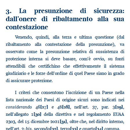
3. La presunzione di sicurezza:
dall’onere di ribaltamento alla sua
contestazione
Venendo, quindi, alla terza e ultima questione (dal
ribaltamento alla contestazione della presunzione), va
osservato come la presunzione relativa di sussistenza di
protezione interna si deve basare, com’è ovvio, su fonti
attendibili che certifichino che effettivamente il sistema
giudiziario e le forze dell’ordine di quel Paese siano in grado
di assicurare protezione.
I criteri che consentono l’iscrizione di un Paese nella
lista nazionale dei Paesi di origine sicuri sono indicati nei
considerando
46
e 48
, nell’art. 37, par. 3
,
[27]
[28]
[29]
nell’allegato 1
della direttiva e nel regolamento EUAA
[30]
2303, del 15 dicembre 2021
, oltre che, nel diritto interno,
[31]
nell’art. 2-
bis
, secondo
, terzo
e quarto
comma.
[32]
[33]
[34]