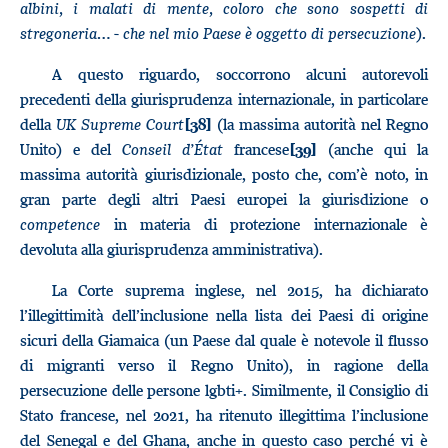
albini, i malati di mente, coloro che sono sospetti di
stregoneria… - che nel mio Paese è oggetto di persecuzione
).
A questo riguardo, soccorrono alcuni autorevoli
precedenti della giurisprudenza internazionale, in particolare
della
UK Supreme Court
(la massima autorità nel Regno
[38]
Unito) e del
Conseil d’État
francese
(anche qui la
[39]
massima autorità giurisdizionale, posto che, com’è noto, in
gran parte degli altri Paesi europei la giurisdizione o
competence
in materia di protezione internazionale è
devoluta alla giurisprudenza amministrativa).
La Corte suprema inglese, nel 2015, ha dichiarato
l’illegittimità dell’inclusione nella lista dei Paesi di origine
sicuri della Giamaica (un Paese dal quale è notevole il flusso
di migranti verso il Regno Unito), in ragione della
persecuzione delle persone lgbti+. Similmente, il Consiglio di
Stato francese, nel 2021, ha ritenuto illegittima l’inclusione
del Senegal e del Ghana, anche in questo caso perché vi è