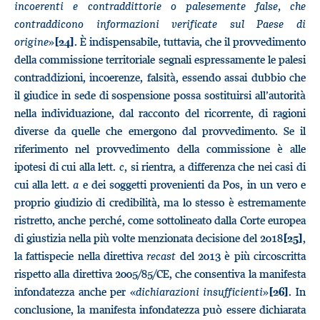
incoerenti e contraddittorie o palesemente false, che
contraddicono informazioni verificate sul Paese di
origine
»
. È indispensabile, tuttavia, che il provvedimento
[24]
della commissione territoriale segnali espressamente le palesi
contraddizioni, incoerenze, falsità, essendo assai dubbio che
il giudice in sede di sospensione possa sostituirsi all’autorità
nella individuazione, dal racconto del ricorrente, di ragioni
diverse da quelle che emergono dal provvedimento. Se il
riferimento nel provvedimento della commissione è alle
ipotesi di cui alla lett.
c
, si rientra, a differenza che nei casi di
cui alla lett.
a
e dei soggetti provenienti da Pos, in un vero e
proprio giudizio di credibilità, ma lo stesso è estremamente
ristretto, anche perché, come sottolineato dalla Corte europea
di giustizia nella più volte menzionata decisione del 2018
,
[25]
la fattispecie nella direttiva
recast
del 2013 è più circoscritta
rispetto alla direttiva 2005/85/CE, che consentiva la manifesta
infondatezza anche per «
dichiarazioni insufficienti
»
. In
[26]
conclusione, la manifesta infondatezza può essere dichiarata