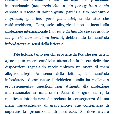
internazionale (
non credo che tu sia perseguitato o sia
esposto a rischio di danno grave, perché il tuo racconto è
impreciso, generico, poco personale
), si dà atto che
residuerebbero, allora, solo allegazioni non attinenti alla
protezione internazionale (
hai pure dichiarato che sei andato
via perché non avevi un lavoro
), deliberando la manifesta
infondatezza ai sensi della lettera
a
.
Tale lettura, tanto per chi proviene da Pos che per la lett.
a
, non può essere condivisa atteso che la lettera delle due
disposizioni segnala in modo univoco un onere di mera
allegazione
. Ai sensi della lett.
a
, la manifesta
[23]
infondatezza è esclusa se il richiedente asilo ha «
sollevato
esclusivamente
» questioni non attinenti alla protezione
internazionale; in materia di Paesi di origine sicuri, la
manifesta infondatezza è preclusa in conseguenza di una
mera «
invocazione
» di gravi motivi che consentano di
superare la presunzione di sicurezza. Si deve invero