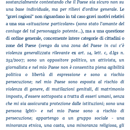
sostanzialmente contestando che il Paese sia sicuro non su
una base individuale, ma per rilievi d’ordine generale
. Le
“gravi ragioni” non riguardano in tal caso gravi motivi relativi
a una sua «
situazione particolare
» (
sono stato l’amante del
coniuge del tal personaggio potente...
), ma a una questione
di ordine generale, concernente intere categorie di cittadini o
zone del Paese (
vengo da una zona del Paese in cui c’è
violenza generalizzata rilevante
ex
art. 14, lett.
c
, d.lgs n.
251/2007; sono un oppositore politico, un attivista, un
giornalista e nel mio Paese non è consentita piena agibilità
politica o libertà di espressione e sono a rischio
persecuzione; nel mio Paese sono esposta al rischio di
violenza di genere, di mutilazioni genitali, di matrimonio
imposto, d’essere sottoposta a tratta di esseri umani, senza
che mi sia assicurata protezione dalle istituzioni; sono una
persona lgbti+ e nel mio Paese sono a rischio di
persecuzione; appartengo a un gruppo sociale - una
minoranza etnica, una casta, una minoranza religiosa, gli