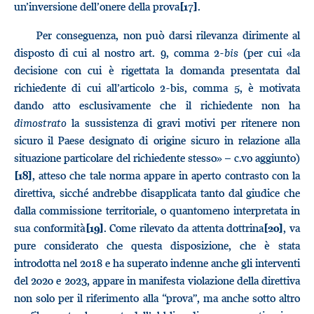
un’inversione dell’onere della prova
.
[17]
Per conseguenza, non può darsi rilevanza dirimente al
disposto di cui al nostro art. 9, comma 2-
bis
(per cui «la
decisione con cui è rigettata la domanda presentata dal
richiedente di cui all’articolo 2-bis, comma 5, è motivata
dando atto esclusivamente che il richiedente non ha
dimostrato
la sussistenza di gravi motivi per ritenere non
sicuro il Paese designato di origine sicuro in relazione alla
situazione particolare del richiedente stesso» – c.vo aggiunto)
, atteso che tale norma appare in aperto contrasto con la
[18]
direttiva, sicché andrebbe disapplicata tanto dal giudice che
dalla commissione territoriale, o quantomeno interpretata in
sua conformità
. Come rilevato da attenta dottrina
, va
[19]
[20]
pure considerato che questa disposizione, che è stata
introdotta nel 2018 e ha superato indenne anche gli interventi
del 2020 e 2023, appare in manifesta violazione della direttiva
non solo per il riferimento alla “prova”, ma anche sotto altro