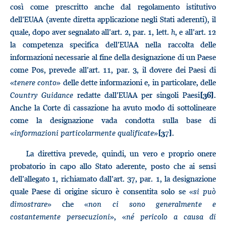
così come prescritto anche dal regolamento istitutivo
dell’EUAA (avente diretta applicazione negli Stati aderenti), il
quale, dopo aver segnalato all’art. 2, par. 1, lett.
h
, e all’art. 12
la competenza specifica dell’EUAA nella raccolta delle
informazioni necessarie al fine della designazione di un Paese
come Pos, prevede all’art. 11, par. 3, il dovere dei Paesi di
«
tenere conto
» delle dette informazioni e, in particolare, delle
Country Guidance
redatte dall’EUAA per singoli Paesi
.
[36]
Anche la Corte di cassazione ha avuto modo di sottolineare
come la designazione vada condotta sulla base di
«
informazioni particolarmente qualificate
»
.
[37]
La direttiva prevede, quindi, un vero e proprio onere
probatorio in capo allo Stato aderente, posto che ai sensi
dell’allegato 1, richiamato dall’art. 37, par. 1, la designazione
quale Paese di origine sicuro è consentita solo se «
si può
dimostrare
» che «
non ci sono generalmente e
costantemente persecuzioni
», «
né pericolo a causa di