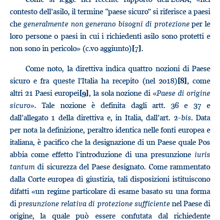
contesto dell’asilo, il termine “paese sicuro” si riferisce a paesi
che
generalmente non generano bisogni di protezione
per le
loro persone o paesi in cui i richiedenti asilo sono protetti e
non sono in pericolo» (c.vo aggiunto)
.
[7]
Come noto, la direttiva indica quattro nozioni di Paese
sicuro e fra queste l’Italia ha recepito (nel 2018)
, come
[8]
altri 21 Paesi europei
, la sola nozione di «
Paese di origine
[9]
sicuro
». Tale nozione è definita dagli artt. 36 e 37 e
dall’allegato 1 della direttiva e, in Italia, dall’art. 2-
bis
. Data
per nota la definizione, peraltro identica nelle fonti europea e
italiana, è pacifico che la designazione di un Paese quale Pos
abbia come effetto l’introduzione di una presunzione
iuris
tantum
di sicurezza del Paese designato. Come rammentato
dalla Corte europea di giustizia, tali disposizioni istituiscono
difatti «un regime particolare di esame basato su una forma
di
presunzione relativa di protezione sufficiente
nel Paese di
origine, la quale può essere confutata dal richiedente