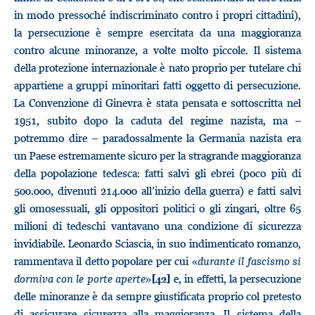
in modo pressoché indiscriminato contro i propri cittadini),
la persecuzione è sempre esercitata da una maggioranza
contro alcune minoranze, a volte molto piccole. Il sistema
della protezione internazionale è nato proprio per tutelare chi
appartiene a gruppi minoritari fatti oggetto di persecuzione.
La Convenzione di Ginevra è stata pensata e sottoscritta nel
1951, subito dopo la caduta del regime nazista, ma –
potremmo dire – paradossalmente la Germania nazista era
un Paese estremamente sicuro per la stragrande maggioranza
della popolazione tedesca: fatti salvi gli ebrei (poco più di
500.000, divenuti 214.000 all’inizio della guerra) e fatti salvi
gli omosessuali, gli oppositori politici o gli zingari, oltre 65
milioni di tedeschi vantavano una condizione di sicurezza
invidiabile. Leonardo Sciascia, in suo indimenticato romanzo,
rammentava il detto popolare per cui «
durante il fascismo si
dormiva con le porte aperte
»
e, in effetti, la persecuzione
[42]
delle minoranze è da sempre giustificata proprio col pretesto
di assicurare sicurezza alla maggioranza. Il sistema della