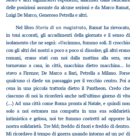
delle posizioni assunte da alcune sezioni e da Marco Ramat,
Luigi De Marco, Generoso Petrella e altri.
Nel libro
Storia di un magistrato
, Ramat ha rievocato,
in toni accorati, gli accadimenti della giornata e il senso di
isolamento che ne seguì: «Uscimmo, fummo soli. Il crocchio
con gli altri dei nostri a poco a poco si dissolse; gli altri erano
romani, erano stati con noi dalla mattina alla sera, ora
tornavano a casa, in città, macchina dietro macchina… Io
stavo a Firenze; De Marco a Bari, Petrella a Milano. Forse
qualcuno ci diede un passaggio per il vecchio centro. Poi a
cena in una piccola trattoria dietro il Pantheon. Credo che
ciascuno di noi la ricorderà anche nell’ultimo giorno di vita
(…) Ad una città come Roma pronta al Natale, e quindi non
solo a noi estranea ma compatta in una sua solidarietà
intimistica e gelosa, noi tre fummo costretti ad opporre la
nostra solidarietà. Tre Md; freddo di fuori e freddo di dentro.
Mi ricordavo il tempo di guerra quando intorno ad un po’ di