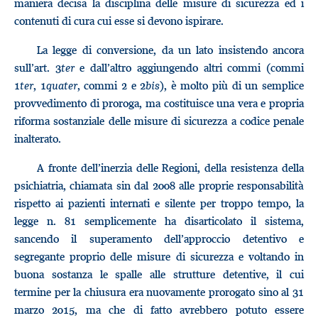
maniera decisa la disciplina delle misure di sicurezza ed i
contenuti di cura cui esse si devono ispirare.
La legge di conversione, da un lato insistendo ancora
sull’art. 3
ter
e dall’altro aggiungendo altri commi (commi
1
ter
, 1
quater
, commi 2 e 2
bis
), è molto più di un semplice
provvedimento di proroga, ma costituisce una vera e propria
riforma sostanziale delle misure di sicurezza a codice penale
inalterato.
A fronte dell’inerzia delle Regioni, della resistenza della
psichiatria, chiamata sin dal 2008 alle proprie responsabilità
rispetto ai pazienti internati e silente per troppo tempo, la
legge n. 81 semplicemente ha disarticolato il sistema,
sancendo il superamento dell’approccio detentivo e
segregante proprio delle misure di sicurezza e voltando in
buona sostanza le spalle alle strutture detentive, il cui
termine per la chiusura era nuovamente prorogato sino al 31
marzo 2015, ma che di fatto avrebbero potuto essere