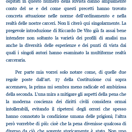
ospitati in questo numero della Rivista danno ampiamente
conto del se e del come questi precetti hanno trovato
concreta attuazione nelle norme dell’ordinamento e nella
realtà delle nostre carceri. Non li citerò qui singolarmente. La
pregevole introduzione di Riccardo De Vito già fa assai bene
intendere non soltanto la varietà dei profili di analisi ma
anche la diversità delle esperienze e dei punti di vista dai
quali i singoli autori hanno esaminato la multiforme realtà
carceraria.
Per parte mia vorrei solo notare come, di quelle due
regole poste dall’art. 27 della Costituzione cui sopra
accennavo, la prima mi sembra meno radicale ed ambiziosa
della seconda. L’una mira a mitigare gli aspetti della pena che
la moderna coscienza dei diritti civili considera ormai
intollerabili, evitando il ripetersi degli orrori che spesso
hanno connotato la condizione umana delle prigioni; l’altra
però vorrebbe di più: cioè che la pena divenisse qualcosa di
diverso da ciò che sovente storicamente è stato. Non uno