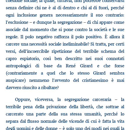
coesione sociale; la quale, tuttavia, non potrebbe conservarsi
senza definire chi ne è al di dentro e chi al di fuori, perché
ogni inclusione genera necessariamente il suo contrario:
l’esclusione – e dunque la segregazione – di chi appare come
asociale dal momento che si pone contro la società e le sue
regole. Il polo negativo rafforza il polo positivo. È allora il
carcere una necessità sociale ineliminabile? Si tratta, per certi
versi, dell’incoercibile ripetizione del terribile schema del
capro espiatorio, così ben descritto nei suoi connotati
antropologici di base da René Girard e che forse
(contrariamente a quel che lo stesso Girard sembra
auspicare) nemmeno l’avvento del cristianesimo è mai
davvero riuscito a ribaltare?
Oppure, viceversa, la segregazione carceraria – la
terribile pena della privazione della libertà, che sottrae al
carcerato una parte della sua stessa umanità, perché lo
separa dal flusso normale delle vicende di cui è fatta la vita
degli uomini e delle donne – è solo uno dei modi nei quali la